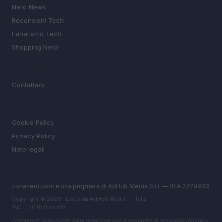
Nerd News
Recensioni Tech
Fanatismo Tech
Shopping Nerd
MAGAZINE
Contattaci
LEGALE
Cookie Policy
Privacy Policy
Note legali
zonanerd.com è una proprietà di AdHub Media S.r.l. — REA 2729933
Copyright © 2026 · Edito da AdHub Media — Italia
Tutti i diritti riservati
I contenuti sono curati dalla redazione con il supporto di strumenti digitali e