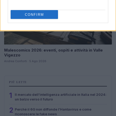
CONFIRM
Malescomics 2026: eventi, ospiti e attività in Valle
Vigezzo
Andrea Conforti · 5 Ago 2026
PIÙ LETTI
1
Il mercato dell’intelligenza artificiale in Italia nel 2024:
un balzo verso il futuro
2
Perché il 6G non diffonde l’Hantavirus e come
riconoscere le fake news