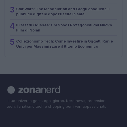
3
Star Wars: The Mandalorian and Grogu conquista il
pubblico digitale dopo l’uscita in sala
4
Il Cast di Odissea: Chi Sono i Protagonisti del Nuovo
Film di Nolan
5
Collezionismo Tech: Come Investire in Oggetti Rari e
Unici per Massimizzare il Ritorno Economico
Il tuo universo geek, ogni giorno. Nerd news, recensioni
tech, fanatismo tech e shopping per i veri appassionati.
SEZIONI