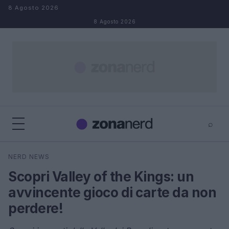
Salta al contenuto
8 Agosto 2026
8 Agosto 2026
⌕
×
⌕
NERD NEWS
Cerca
Scopri Valley of the Kings: un
avvincente gioco di carte da non
perdere!