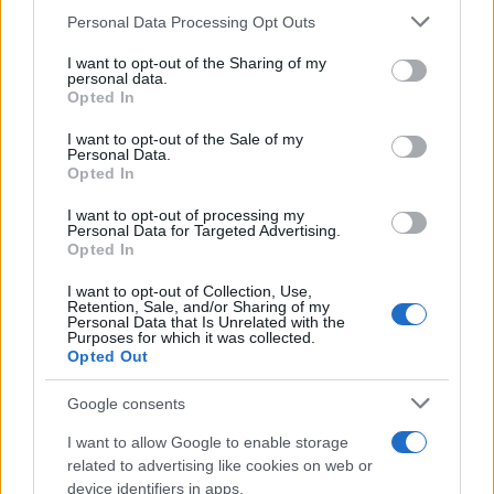
Please note that this website/app uses one or more Google
Personal Data Processing Opt Outs
Continua a leggere
services and may gather and store information including but
not limited to your visit or usage behaviour. You may click to
I want to opt-out of the Sharing of my
personal data.
grant or deny consent to Google and its third-party tags to
NERD NEWS
Opted In
use your data for below specified purposes in below Google
consent section.
I want to opt-out of the Sale of my
Personal Data.
Opted In
I want to opt-out of processing my
Personal Data for Targeted Advertising.
Opted In
I want to opt-out of Collection, Use,
Retention, Sale, and/or Sharing of my
Personal Data that Is Unrelated with the
Purposes for which it was collected.
Opted Out
Pieve Comics 2026: tutto ciò che devi sapere
Google consents
sull’evento nerd di Perugia
I want to allow Google to enable storage
Andrea Conforti · 6 Ago 2026
related to advertising like cookies on web or
device identifiers in apps.
NERD NEWS