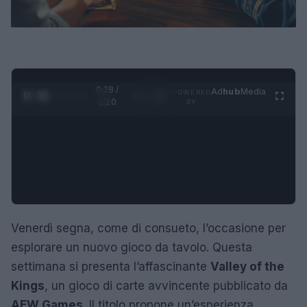
0:29 /
Ad
hub
Media
POWERED
1
/
4
1:20
BY
Venerdì segna, come di consueto, l’occasione per
esplorare un nuovo gioco da tavolo. Questa
settimana si presenta l’affascinante
Valley of the
Kings
, un gioco di carte avvincente pubblicato da
AEW Games
. Il titolo propone un’esperienza