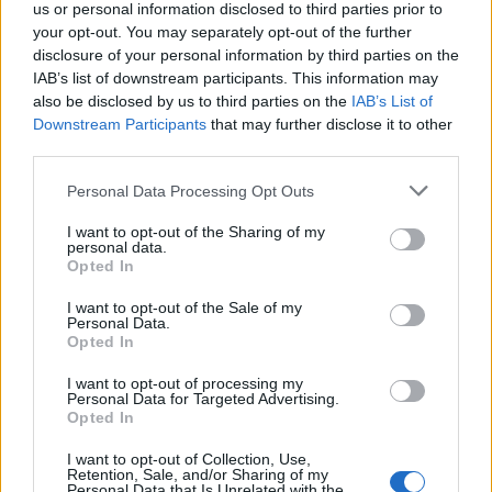
us or personal information disclosed to third parties prior to
your opt-out. You may separately opt-out of the further
disclosure of your personal information by third parties on the
IAB’s list of downstream participants. This information may
also be disclosed by us to third parties on the
IAB’s List of
Downstream Participants
that may further disclose it to other
third parties.
Please note that this website/app uses one or more Google
Personal Data Processing Opt Outs
services and may gather and store information including but
not limited to your visit or usage behaviour. You may click to
I want to opt-out of the Sharing of my
personal data.
grant or deny consent to Google and its third-party tags to
Opted In
use your data for below specified purposes in below Google
consent section.
I want to opt-out of the Sale of my
Personal Data.
Opted In
Continua a leggere
I want to opt-out of processing my
Personal Data for Targeted Advertising.
Opted In
NERD NEWS
I want to opt-out of Collection, Use,
Retention, Sale, and/or Sharing of my
Personal Data that Is Unrelated with the