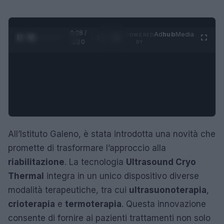
0:29 /
Ad
hub
Media
POWERED
1
/
4
1:20
BY
All’Istituto Galeno, è stata introdotta una novità che
promette di trasformare l’approccio alla
riabilitazione
. La tecnologia
Ultrasound Cryo
Thermal
integra in un unico dispositivo diverse
modalità terapeutiche, tra cui
ultrasuonoterapia
,
crioterapia
e
termoterapia
. Questa innovazione
consente di fornire ai pazienti trattamenti non solo