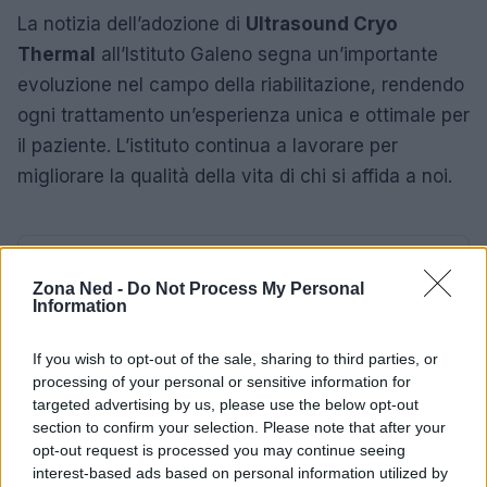
La notizia dell’adozione di
Ultrasound Cryo
Thermal
all’Istituto Galeno segna un’importante
evoluzione nel campo della riabilitazione, rendendo
ogni trattamento un’esperienza unica e ottimale per
il paziente. L’istituto continua a lavorare per
migliorare la qualità della vita di chi si affida a noi.
AUTORE
Staff
Zona Ned -
Do Not Process My Personal
Information
If you wish to opt-out of the sale, sharing to third parties, or
processing of your personal or sensitive information for
targeted advertising by us, please use the below opt-out
section to confirm your selection. Please note that after your
opt-out request is processed you may continue seeing
interest-based ads based on personal information utilized by