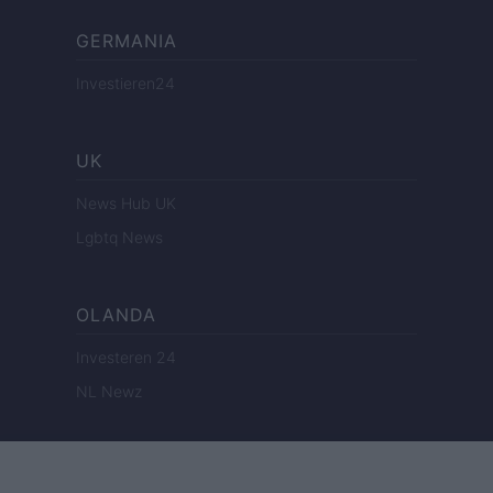
GERMANIA
Investieren24
UK
News Hub UK
Lgbtq News
OLANDA
Investeren 24
NL Newz