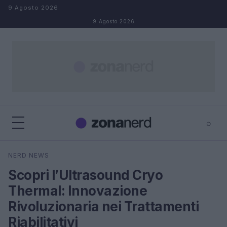
Salta al contenuto
9 Agosto 2026
9 Agosto 2026
⌕
×
⌕
NERD NEWS
Cerca
Scopri l’Ultrasound Cryo
Thermal: Innovazione
Rivoluzionaria nei Trattamenti
Riabilitativi