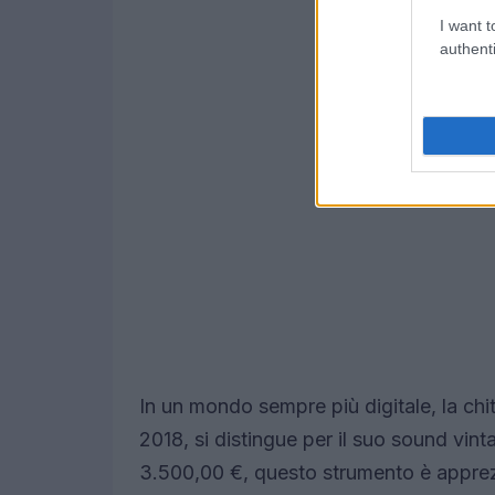
I want t
authenti
In un mondo sempre più digitale, la ch
2018, si distingue per il suo sound vint
3.500,00 €, questo strumento è apprezz