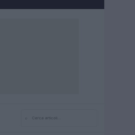
⌕
Cerca