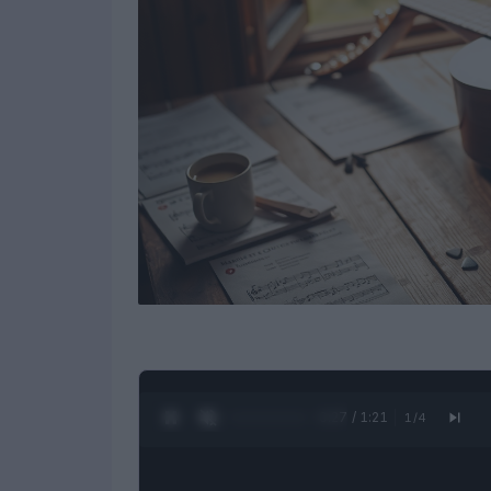
0:28 / 1:21
1
/
4