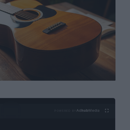
Ad
hub
Media
POWERED BY