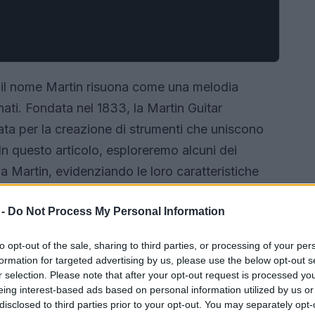
, il nome Martin risuona come una melodia
nati. Fondata nel 1833, la Martin Guitar
a per la creazione di strumenti che uniscono
In questo articolo, esploreremo alcuni dei
a Martin, evidenziando le loro caratteristiche
 mercato.
 -
Do Not Process My Personal Information
to opt-out of the sale, sharing to third parties, or processing of your per
formation for targeted advertising by us, please use the below opt-out s
r selection. Please note that after your opt-out request is processed y
eing interest-based ads based on personal information utilized by us or
disclosed to third parties prior to your opt-out. You may separately opt-