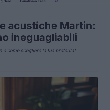
ng Nerd
Fanatismo Tech
re acustiche Martin:
o ineguagliabili
in e come scegliere la tua preferita!