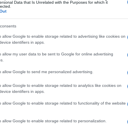
ersonal Data that Is Unrelated with the Purposes for which it
lected.
rtin D28, un classico della Custom Shop del
Out
lpino. Con un prezzo di 5.300,00 €, questo
rofonda, perfetta per le performance acustiche.
consents
ve e un setup accurato, assicurando
o allow Google to enable storage related to advertising like cookies on
evice identifiers in apps.
l primo accordo.
o allow my user data to be sent to Google for online advertising
vativi
s.
to allow Google to send me personalized advertising.
are il loro suono, il modello OMC-28E del 2007 è
ta di un sistema Fishman Ellipse Aura, permette
o allow Google to enable storage related to analytics like cookies on
situazioni di live performance. A un prezzo di
evice identifiers in apps.
rca qualità e versatilità. Il design cutaway
o allow Google to enable storage related to functionality of the website
endola ideale per i chitarristi più tecnici.
o allow Google to enable storage related to personalization.