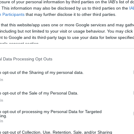
losure of your personal information by third parties on the IAB’s list of
. This information may also be disclosed by us to third parties on the
IA
Participants
that may further disclose it to other third parties.
 that this website/app uses one or more Google services and may gath
including but not limited to your visit or usage behaviour. You may click 
 to Google and its third-party tags to use your data for below specifi
ogle consent section.
l Data Processing Opt Outs
o opt-out of the Sharing of my personal data.
In
onosciuta, con il modello D18 che rappresenta un
o opt-out of the Sale of my Personal Data.
In
. Il modello D18 del 2022, ad esempio, è
orma dreadnought che garantisce un suono ricco
to opt-out of processing my Personal Data for Targeted
ing.
a 2.750,00 €, è dotato di corde nuove e un
In
a un’acustica pronta all’uso.
o opt-out of Collection, Use, Retention, Sale, and/or Sharing