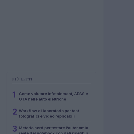
PIÙ LETTI
1
Come valutare infotainment, ADAS e
OTA nelle auto elettriche
2
Workflow di laboratorio per test
fotografici e video replicabili
3
Metodo nerd per testare l’autonomia
reale del notebook con dati ripetibili