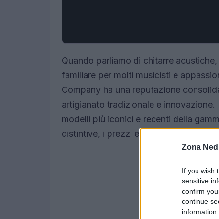
Quando parliamo di chitarre acustiche
familiare per molti musicisti e appassio
Company ha una reputazione consolidat
artigianato tradizionale e innovazione. 
modelli più iconici e recenti della gamm
distintive, i prezzi e le disponibilità sul
Zona Ned
If you wish 
sensitive in
confirm you
continue se
information 