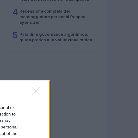
4
Recensione completa del
massaggiatore per occhi Renpho
Eyeris Zen
5
Palantir e governance algoritmica:
guida pratica alla valutazione critica
sonal or
ection to
ou may
 personal
out of the