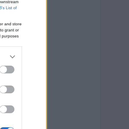
 downstream
B’s List of
er and store
to grant or
ed purposes