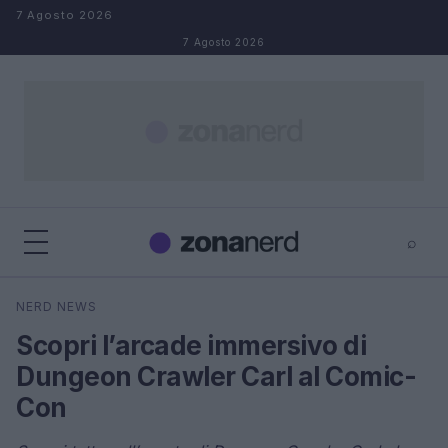
Salta al contenuto
7 Agosto 2026
7 Agosto 2026
⌕
×
⌕
NERD NEWS
Cerca
Scopri l’arcade immersivo di
Dungeon Crawler Carl al Comic-
Con