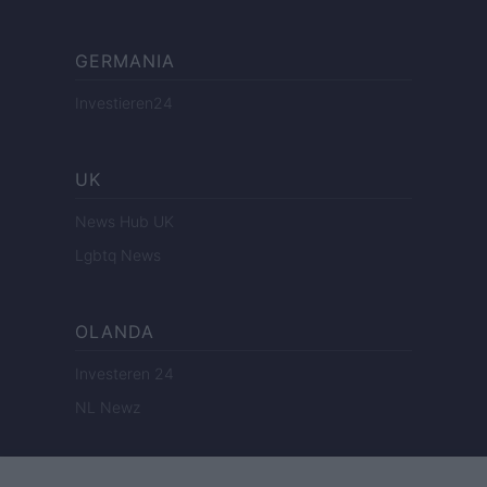
GERMANIA
Investieren24
UK
News Hub UK
Lgbtq News
OLANDA
Investeren 24
NL Newz