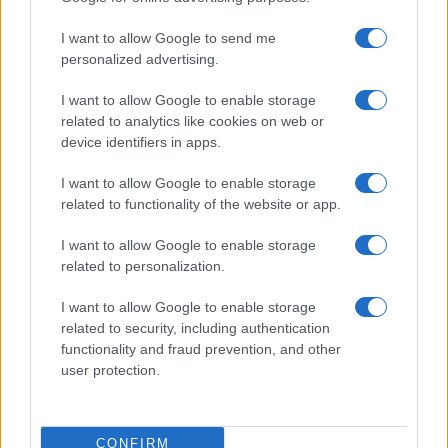
I want to allow Google to send me
personalized advertising.
I want to allow Google to enable storage
related to analytics like cookies on web or
device identifiers in apps.
I want to allow Google to enable storage
related to functionality of the website or app.
Pieve Comics 2026: tutto ciò che devi sapere
I want to allow Google to enable storage
sull’evento nerd di Perugia
related to personalization.
Andrea Conforti · 6 Ago 2026
I want to allow Google to enable storage
NERD NEWS
related to security, including authentication
functionality and fraud prevention, and other
user protection.
CONFIRM