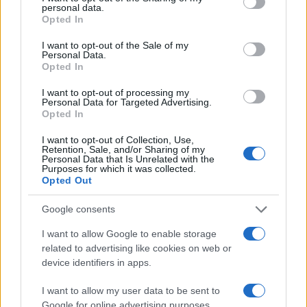
personal data.
grant or deny consent to Google and its third-party tags to
Opted In
use your data for below specified purposes in below Google
consent section.
I want to opt-out of the Sale of my
Personal Data.
Opted In
I want to opt-out of processing my
Personal Data for Targeted Advertising.
Opted In
I want to opt-out of Collection, Use,
Retention, Sale, and/or Sharing of my
Personal Data that Is Unrelated with the
Purposes for which it was collected.
Opted Out
Google consents
I want to allow Google to enable storage
Continua a leggere
related to advertising like cookies on web or
device identifiers in apps.
NERD NEWS
I want to allow my user data to be sent to
Google for online advertising purposes.