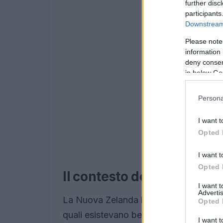
further disc
participants
Downstream 
Please note
information 
deny consent
in below Go
Persona
I want t
Opted 
I want t
Opted 
Il contesto della scoperta
I want 
Advertis
La Nuova Zelanda ha ospitato una straor
Opted 
quali esistevano ben prima dell’arrivo de
I want t