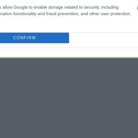
so il sito di
St Bathans
, dove è stata rinvenuta
o allow Google to enable storage related to security, including
, l’analisi microscopica si è rivelata
cation functionality and fraud prevention, and other user protection.
i dovuto ricorrere a
modelli digitali
per
i altri passeriformi della regione.
CONFIRM