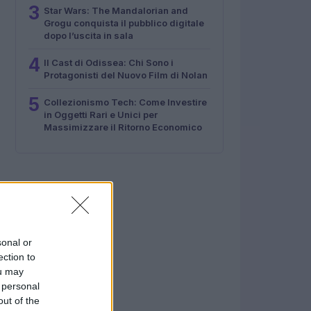
3
Star Wars: The Mandalorian and
Grogu conquista il pubblico digitale
dopo l’uscita in sala
4
Il Cast di Odissea: Chi Sono i
Protagonisti del Nuovo Film di Nolan
5
Collezionismo Tech: Come Investire
in Oggetti Rari e Unici per
Massimizzare il Ritorno Economico
sonal or
ection to
ou may
 personal
out of the