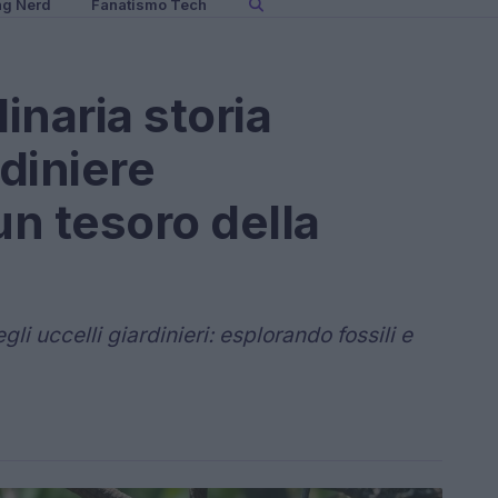
ng Nerd
Fanatismo Tech
inaria storia
rdiniere
n tesoro della
li uccelli giardinieri: esplorando fossili e