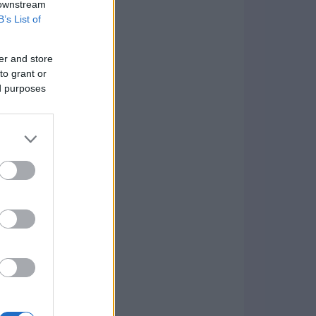
 downstream
B’s List of
er and store
to grant or
ed purposes