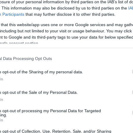
losure of your personal information by third parties on the IAB’s list of
. This information may also be disclosed by us to third parties on the
IA
Participants
that may further disclose it to other third parties.
 that this website/app uses one or more Google services and may gath
including but not limited to your visit or usage behaviour. You may click 
 to Google and its third-party tags to use your data for below specifi
ogle consent section.
l Data Processing Opt Outs
o opt-out of the Sharing of my personal data.
In
o opt-out of the Sale of my Personal Data.
In
to opt-out of processing my Personal Data for Targeted
ing.
dinaria varietà di specie aviarie, alcune delle
In
i dinosauri. Molti di questi uccelli, purtroppo, si
o opt-out of Collection, Use, Retention, Sale, and/or Sharing