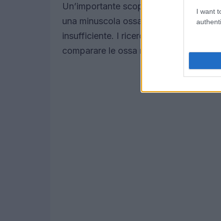
Un’importante scoperta è avvenuta pres
I want t
una minuscola ossa di un piede. Tuttavia
authenti
insufficiente. I ricercatori hanno quind
comparare le ossa ritrovate con quelle d