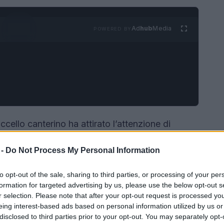
Ad
hub
Media
POWERED BY
cello canterino ha attirato l’attenzione di
dura prova le loro capacità di ricerca. Si tratta
 -
Do Not Process My Personal Information
 ha vissuto tra i 14 e i 19 milioni di anni fa,
à affascinante nella biodiversità della
Nuova
to opt-out of the sale, sharing to third parties, or processing of your per
formation for targeted advertising by us, please use the below opt-out s
r selection. Please note that after your opt-out request is processed y
eing interest-based ads based on personal information utilized by us or
disclosed to third parties prior to your opt-out. You may separately opt-