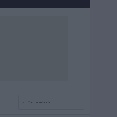
⌕
Cerca