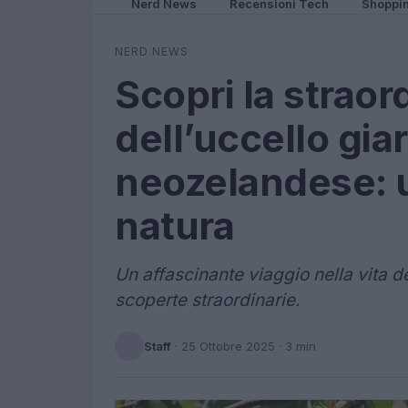
Nerd News
Recensioni Tech
Shoppi
NERD NEWS
Scopri la straord
dell’uccello gia
neozelandese: u
natura
Un affascinante viaggio nella vita deg
scoperte straordinarie.
Staff
·
25 Ottobre 2025
· 3 min