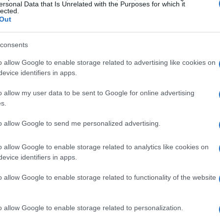
ersonal Data that Is Unrelated with the Purposes for which it
uomo, il quale ha modificato l’ecosistema. Per
lected.
Out
ricercatori utilizzano strumenti innovativi
izzare le minuscole ossa degli uccelli preistorici.
consents
ilis
o allow Google to enable storage related to advertising like cookies on
evice identifiers in apps.
articolare esemplare, l’
aevipertidus gracilis
, ha
o allow my user data to be sent to Google for online advertising
cello, caratterizzato da leggerezza e vivacità,
s.
 distinguevano per il piumaggio colorato,
to allow Google to send me personalized advertising.
petere con i rivali. La loro esistenza era
corteggiamento, rendendo la loro vita sociale
o allow Google to enable storage related to analytics like cookies on
evice identifiers in apps.
o allow Google to enable storage related to functionality of the website
e significative
o allow Google to enable storage related to personalization.
a comportato l’impiego di tecniche avanzate.