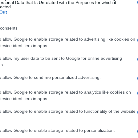
ersonal Data that Is Unrelated with the Purposes for which it
lected.
Out
zione
consents
omande, soprattutto riguardo alla storia che i
essuno dei personaggi rappresentati sembri
o allow Google to enable storage related to advertising like cookies on
evice identifiers in apps.
ella Campagna 4, è emersa una teoria interessante.
 rappresenti gli eventi della
Guerra dei
o allow my user data to be sent to Google for online advertising
s.
dei di Aramán. Questo tema si rivela
rti divine pongono le basi per l’intera campagna.
to allow Google to send me personalized advertising.
o allow Google to enable storage related to analytics like cookies on
evice identifiers in apps.
è la presenza di
maschere
, simboli di un
o allow Google to enable storage related to functionality of the website
ente, il personaggio di Taliesin Jaffe,
Bolaire
chera senziente, dotata di una famiglia di fratelli
o allow Google to enable storage related to personalization.
tare uno strumento per l’uccisione di un dio,