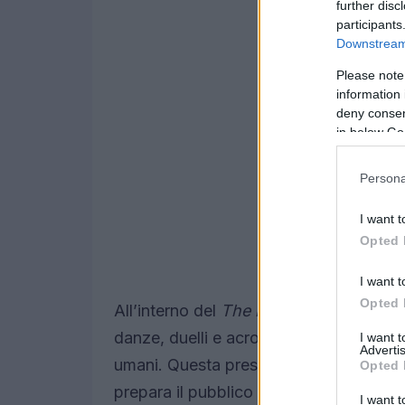
further disc
participants
Downstream 
Please note
information 
deny consent
in below Go
Persona
I want t
Opted 
I want t
Opted 
All’interno del
The Hallowed Round
, i
danze, duelli e acrobazie che coinvolgo
I want 
Advertis
umani. Questa presentazione non solo 
Opted 
prepara il pubblico a un’avventura fant
I want t