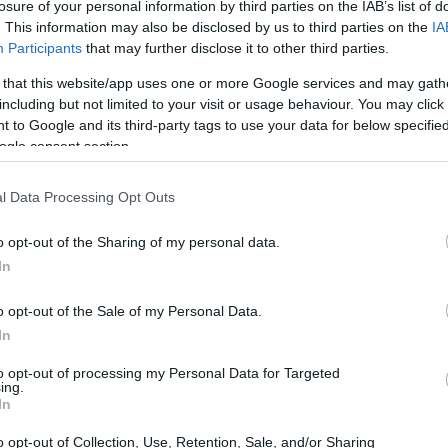
losure of your personal information by third parties on the IAB’s list of
. This information may also be disclosed by us to third parties on the
IA
Participants
that may further disclose it to other third parties.
 that this website/app uses one or more Google services and may gath
including but not limited to your visit or usage behaviour. You may click 
 to Google and its third-party tags to use your data for below specifi
ogle consent section.
l Data Processing Opt Outs
o opt-out of the Sharing of my personal data.
In
o opt-out of the Sale of my Personal Data.
In
l teatro di Halandil, gli spettatori assistono a
no una varietà di personaggi, tra cui orchi e
to opt-out of processing my Personal Data for Targeted
ing.
intrattiene, ma crea anche un’atmosfera che
In
astica.
o opt-out of Collection, Use, Retention, Sale, and/or Sharing