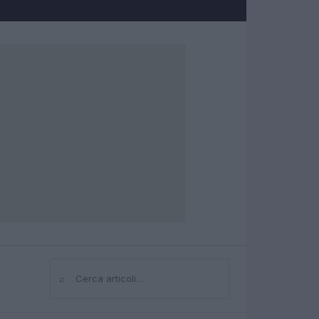
⌕
Cerca