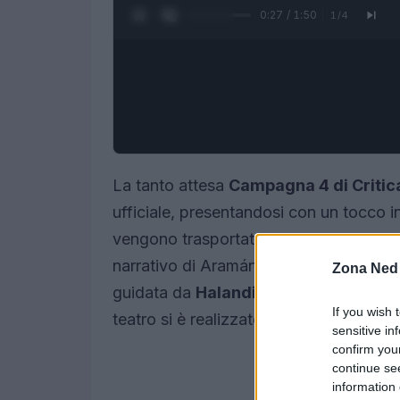
0:28 / 1:50
1
/
4
La tanto attesa
Campagna 4 di Critica
ufficiale, presentandosi con un tocco in
vengono trasportati in un’atmosfera vibr
narrativo di Aramán. La sequenza di ap
Zona Ned
guidata da
Halandil Fang
, interpretat
If you wish 
teatro si è realizzato poco prima dell’i
sensitive in
confirm you
continue se
information 