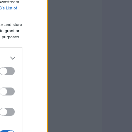
 downstream
B’s List of
er and store
to grant or
ed purposes