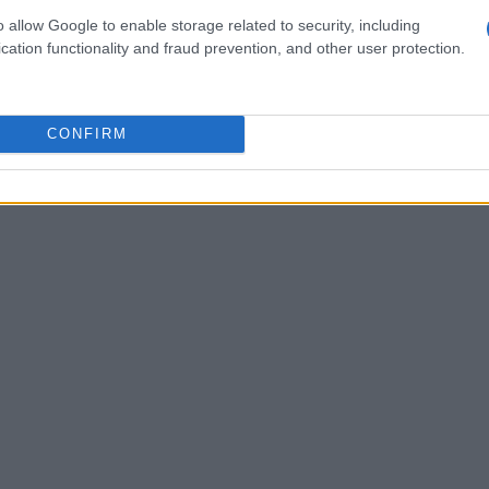
ria che l’introduzione possa alludere alle morti
o allow Google to enable storage related to security, including
a potrebbero rappresentare i suoi simili,
cation functionality and fraud prevention, and other user protection.
arrazione complessiva.
CONFIRM