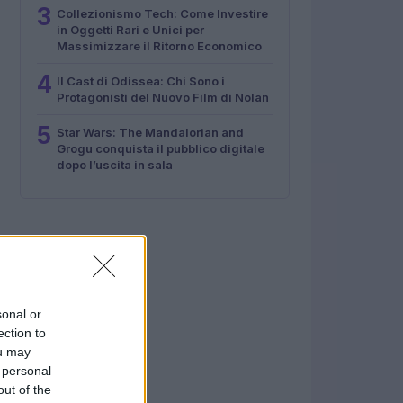
3
Collezionismo Tech: Come Investire
in Oggetti Rari e Unici per
Massimizzare il Ritorno Economico
4
Il Cast di Odissea: Chi Sono i
Protagonisti del Nuovo Film di Nolan
5
Star Wars: The Mandalorian and
Grogu conquista il pubblico digitale
dopo l’uscita in sala
sonal or
ection to
ou may
 personal
out of the