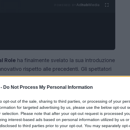
Ad
hub
Media
POWERED BY
l Role
ha finalmente svelato la sua introduzione
novativo rispetto alle precedenti. Gli spettatori
ante e suggestiva che riflette l’universo
ertura è un’esibizione della compagnia teatrale
 -
Do Not Process My Personal Information
o da Liam O’Brien, il cui sogno di possedere un
to opt-out of the sale, sharing to third parties, or processing of your per
nizio della campagna.
formation for targeted advertising by us, please use the below opt-out s
r selection. Please note that after your opt-out request is processed y
eing interest-based ads based on personal information utilized by us or
disclosed to third parties prior to your opt-out. You may separately opt-