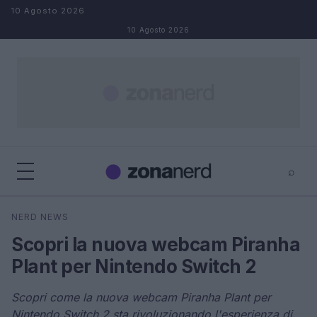
Salta al contenuto
10 Agosto 2026
10 Agosto 2026
⌕
×
⌕
NERD NEWS
Cerca
Scopri la nuova webcam Piranha
Plant per Nintendo Switch 2
Scopri come la nuova webcam Piranha Plant per
Nintendo Switch 2 sta rivoluzionando l'esperienza di