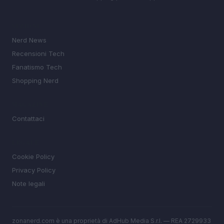
SEZIONI
Nerd News
Recensioni Tech
Fanatismo Tech
Shopping Nerd
MAGAZINE
Contattaci
LEGALE
Cookie Policy
Privacy Policy
Note legali
zonanerd.com è una proprietà di AdHub Media S.r.l. — REA 2729933