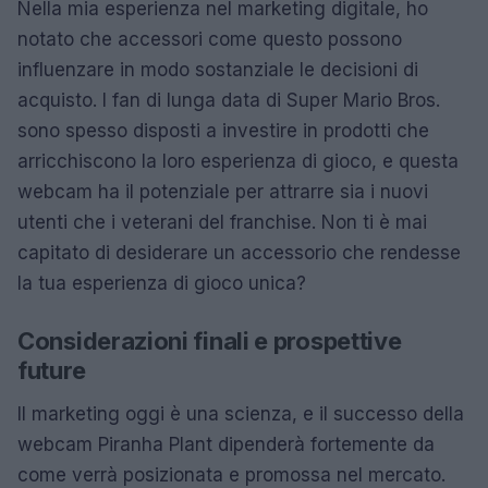
Nella mia esperienza nel marketing digitale, ho
notato che accessori come questo possono
influenzare in modo sostanziale le decisioni di
acquisto. I fan di lunga data di Super Mario Bros.
sono spesso disposti a investire in prodotti che
arricchiscono la loro esperienza di gioco, e questa
webcam ha il potenziale per attrarre sia i nuovi
utenti che i veterani del franchise. Non ti è mai
capitato di desiderare un accessorio che rendesse
la tua esperienza di gioco unica?
Considerazioni finali e prospettive
future
Il marketing oggi è una scienza, e il successo della
webcam Piranha Plant dipenderà fortemente da
come verrà posizionata e promossa nel mercato.