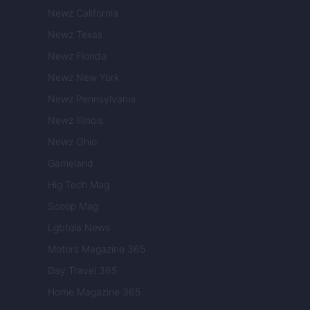
Newz California
Newz Texas
Newz Florida
Newz New York
Newz Pennsylvania
Newz Illinois
Newz Ohio
Gameland
Hig Tech Mag
Scoop Mag
Lgbtqia News
Motors Magazine 365
Day Travel 365
Home Magazine 365