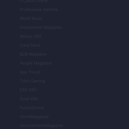
Il Calcio Online
Professione mamma
World Music
Investimenti Magazine
Money 365
Zona Nerd
B2B Magazine
People Magazine
Day Travel
Tutto Gaming
ESG 365
Food Wiki
FuturoDonna
HomeMagazine
SecondHomeMagazine