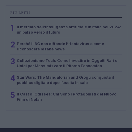
PIÙ LETTI
1
Il mercato dell’intelligenza artificiale in Italia nel 2024:
un balzo verso il futuro
2
Perché il 6G non diffonde l’Hantavirus e come
riconoscere le fake news
3
Collezionismo Tech: Come Investire in Oggetti Rari e
Unici per Massimizzare il Ritorno Economico
4
Star Wars: The Mandalorian and Grogu conquista il
pubblico digitale dopo l’uscita in sala
5
Il Cast di Odissea: Chi Sono i Protagonisti del Nuovo
Film di Nolan