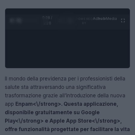
0:29 /
Ad
hub
Media
POWERED
1
/
4
1:20
BY
Il mondo della previdenza per i professionisti della
salute sta attraversando una significativa
trasformazione grazie all’introduzione della nuova
app
Enpam<\/strong>. Questa applicazione,
disponibile gratuitamente su
Google
Play<\/strong> e
Apple App Store<\/strong>,
offre funzionalità progettate per facilitare la vita