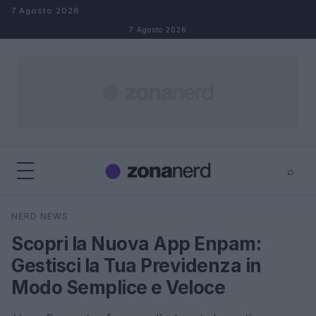
Salta al contenuto
7 Agosto 2026
7 Agosto 2026
⌕
×
⌕
NERD NEWS
Cerca
Scopri la Nuova App Enpam:
Gestisci la Tua Previdenza in
Modo Semplice e Veloce