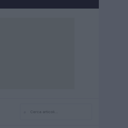
⌕
Cerca