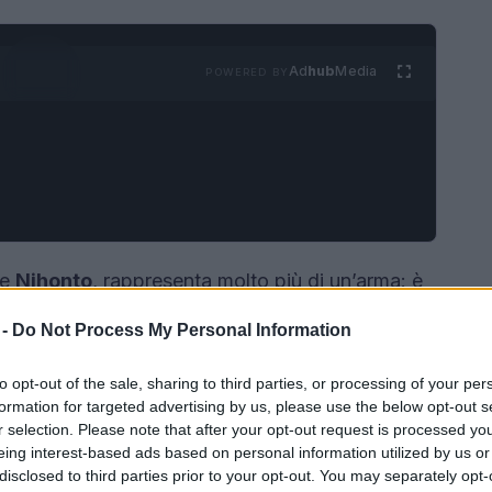
Ad
hub
Media
POWERED BY
me
Nihonto
, rappresenta molto più di un’arma: è
, simbolo di cultura e spiritualità. Per
 -
Do Not Process My Personal Information
uliarità, è essenziale familiarizzare con il
 aspetto, dalla curvatura della lama alla
to opt-out of the sale, sharing to third parties, or processing of your per
formation for targeted advertising by us, please use the below opt-out s
r selection. Please note that after your opt-out request is processed y
eing interest-based ads based on personal information utilized by us or
disclosed to third parties prior to your opt-out. You may separately opt-