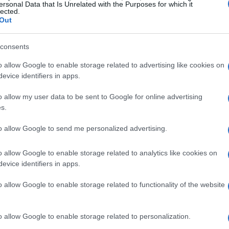
ersonal Data that Is Unrelated with the Purposes for which it
lected.
Out
dario dell’Avvento Böker
consents
ale, contraddistinto da tradizioni affettuose e
o allow Google to enable storage related to advertising like cookies on
picca il
calendario dell’Avvento
, un’attesa che
evice identifiers in apps.
inale da Böker. Per il 2025, il calendario non
o allow my user data to be sent to Google for online advertising
vera e propria avventura
in acciaio. Ogni giorno,
s.
lo tascabile di alta qualità, personalizzabile e
to allow Google to send me personalized advertising.
o allow Google to enable storage related to analytics like cookies on
sso la Coltelleria Collini, unisce il piacere
evice identifiers in apps.
 di costruire un oggetto unico con le proprie
o allow Google to enable storage related to functionality of the website
o allow Google to enable storage related to personalization.