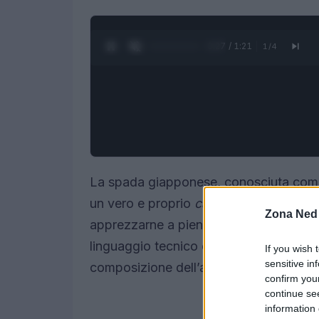
0:28 / 1:21
1
/
4
La spada giapponese, conosciuta co
un vero e proprio
capolavoro artistico
Zona Ned
apprezzarne a pieno la bellezza e le pec
linguaggio tecnico che ne descrive ogni
If you wish 
sensitive in
composizione dell’acciaio.
confirm you
continue se
information 