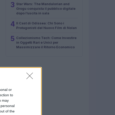
3
Star Wars: The Mandalorian and
Grogu conquista il pubblico digitale
dopo l’uscita in sala
4
Il Cast di Odissea: Chi Sono i
Protagonisti del Nuovo Film di Nolan
5
Collezionismo Tech: Come Investire
in Oggetti Rari e Unici per
Massimizzare il Ritorno Economico
sonal or
ection to
ou may
 personal
out of the