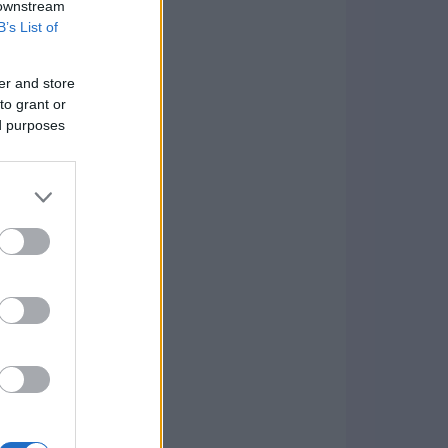
 downstream
B’s List of
er and store
to grant or
ed purposes