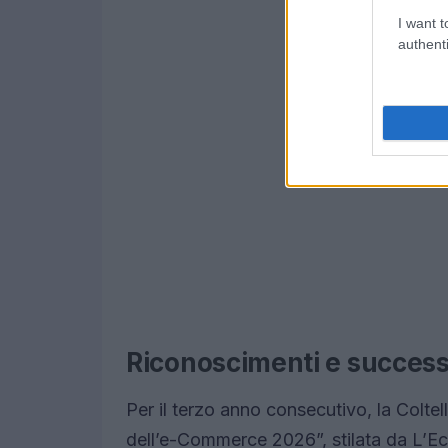
I want t
authenti
Riconoscimenti e success
Per il terzo anno consecutivo, la Colteller
dell’e-Commerce 2026”, stilata da L’Ec