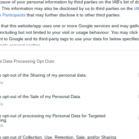
losure of your personal information by third parties on the IAB’s list of
. This information may also be disclosed by us to third parties on the
IA
Participants
that may further disclose it to other third parties.
 that this website/app uses one or more Google services and may gath
including but not limited to your visit or usage behaviour. You may click 
 to Google and its third-party tags to use your data for below specifi
ogle consent section.
l Data Processing Opt Outs
o opt-out of the Sharing of my personal data.
In
o opt-out of the Sale of my Personal Data.
In
, ha messo insieme un glossario completo per
to opt-out of processing my Personal Data for Targeted
ing.
endere meglio il mondo delle spade giapponesi.
In
oriche approfondite e sull’esperienza di esperti
o opt-out of Collection, Use, Retention, Sale, and/or Sharing