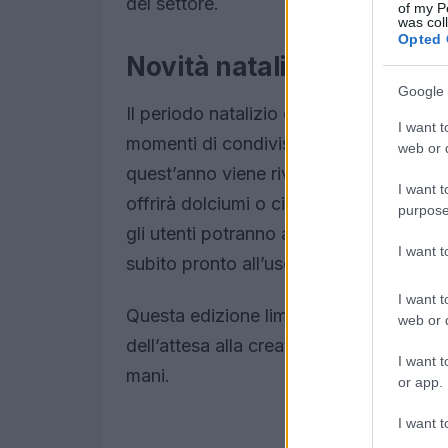
del settore.
of my P
was col
Opted 
Novità natalizie: il calen
Google 
Il periodo natalizio è un momento speci
I want t
momenti di condivisione. Tra queste, s
web or d
quest’anno viene rivisitata in modo orig
I want t
offrirà dolciumi o cioccolatini, ma una
purpose
gli utenti potranno assemblare un coltel
I want 
subito pronto all’uso.
I want t
Questa edizione limitata, disponibile pre
web or d
dell’attesa alla creatività, permettendo
I want t
mani.
or app.
I want t