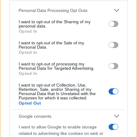
Please note that this website/app uses one or more Google
Personal Data Processing Opt Outs
services and may gather and store information including but
Continua a leggere
not limited to your visit or usage behaviour. You may click to
I want to opt-out of the Sharing of my
personal data.
grant or deny consent to Google and its third-party tags to
Opted In
NERD NEWS
use your data for below specified purposes in below Google
consent section.
I want to opt-out of the Sale of my
Personal Data.
Opted In
I want to opt-out of processing my
Personal Data for Targeted Advertising.
Opted In
I want to opt-out of Collection, Use,
Retention, Sale, and/or Sharing of my
Personal Data that Is Unrelated with the
Purposes for which it was collected.
Opted Out
Google consents
Pieve Comics 2026: tutto ciò che devi sapere
sull’evento nerd di Perugia
I want to allow Google to enable storage
Andrea Conforti · 6 Ago 2026
related to advertising like cookies on web or