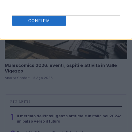
CONFIRM
Malescomics 2026: eventi, ospiti e attività in Valle
Vigezzo
Andrea Conforti · 5 Ago 2026
PIÙ LETTI
1
Il mercato dell’intelligenza artificiale in Italia nel 2024:
un balzo verso il futuro