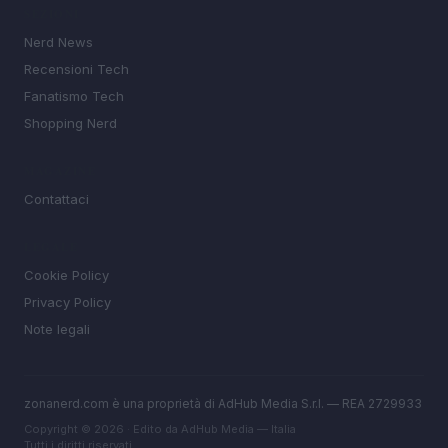
SEZIONI
Nerd News
Recensioni Tech
Fanatismo Tech
Shopping Nerd
MAGAZINE
Contattaci
LEGALE
Cookie Policy
Privacy Policy
Note legali
zonanerd.com è una proprietà di AdHub Media S.r.l. — REA 2729933
Copyright © 2026 · Edito da AdHub Media — Italia
Tutti i diritti riservati