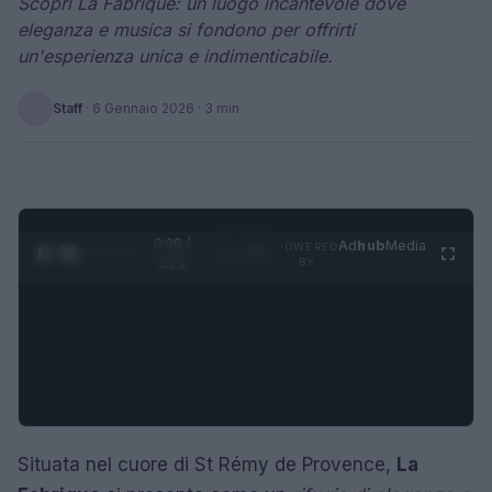
Scopri La Fabrique: un luogo incantevole dove
eleganza e musica si fondono per offrirti
un'esperienza unica e indimenticabile.
Staff
·
6 Gennaio 2026
· 3 min
0:28 /
Ad
hub
Media
POWERED
1
/
4
1:21
BY
Situata nel cuore di St Rémy de Provence,
La