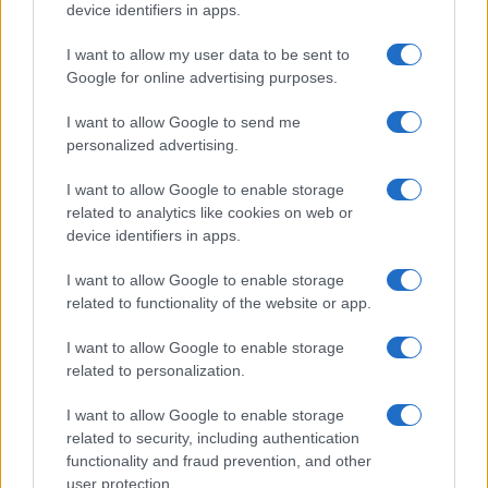
device identifiers in apps.
NERD NEWS
I want to allow my user data to be sent to
Google for online advertising purposes.
I want to allow Google to send me
personalized advertising.
I want to allow Google to enable storage
related to analytics like cookies on web or
device identifiers in apps.
I want to allow Google to enable storage
related to functionality of the website or app.
Boom del settore tech italiano: 652 milioni in venture
I want to allow Google to enable storage
capital nel primo semestre 2026
related to personalization.
Andrea Conforti · 6 Ago 2026
I want to allow Google to enable storage
NERD NEWS
related to security, including authentication
functionality and fraud prevention, and other
user protection.