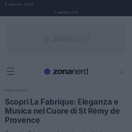
Salta al contenuto
9 Agosto 2026
9 Agosto 2026
⌕
×
⌕
NERD NEWS
Cerca
Scopri La Fabrique: Eleganza e
Musica nel Cuore di St Rémy de
Provence