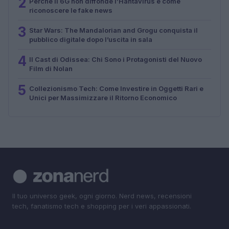
2
Perché il 6G non diffonde l’Hantavirus e come
riconoscere le fake news
3
Star Wars: The Mandalorian and Grogu conquista il
pubblico digitale dopo l’uscita in sala
4
Il Cast di Odissea: Chi Sono i Protagonisti del Nuovo
Film di Nolan
5
Collezionismo Tech: Come Investire in Oggetti Rari e
Unici per Massimizzare il Ritorno Economico
Il tuo universo geek, ogni giorno. Nerd news, recensioni
tech, fanatismo tech e shopping per i veri appassionati.