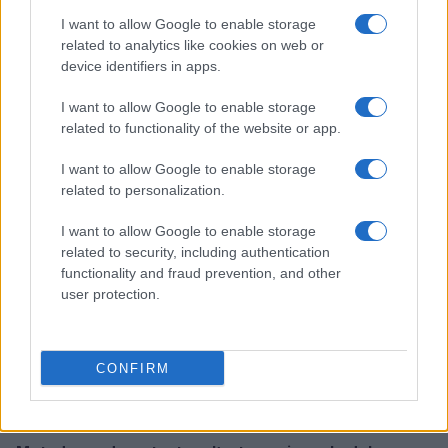
I want to allow Google to enable storage
related to analytics like cookies on web or
device identifiers in apps.
Workflow di laboratorio per test fotografici e video
replicabili
I want to allow Google to enable storage
related to functionality of the website or app.
Andrea Conforti · 1 Ago 2026
I want to allow Google to enable storage
RECENSIONI TECH
related to personalization.
I want to allow Google to enable storage
related to security, including authentication
functionality and fraud prevention, and other
user protection.
CONFIRM