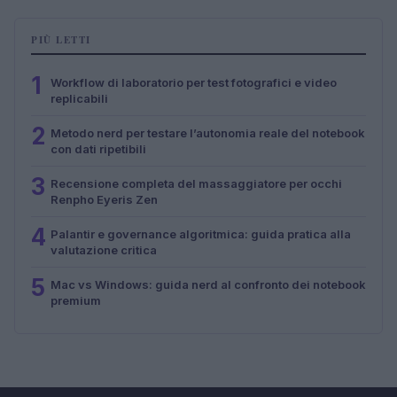
PIÙ LETTI
1
Workflow di laboratorio per test fotografici e video
replicabili
2
Metodo nerd per testare l’autonomia reale del notebook
con dati ripetibili
3
Recensione completa del massaggiatore per occhi
Renpho Eyeris Zen
4
Palantir e governance algoritmica: guida pratica alla
valutazione critica
5
Mac vs Windows: guida nerd al confronto dei notebook
premium