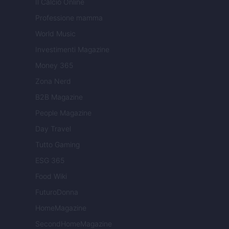
Il Calcio Online
Professione mamma
World Music
Investimenti Magazine
Money 365
Zona Nerd
B2B Magazine
People Magazine
Day Travel
Tutto Gaming
ESG 365
Food Wiki
FuturoDonna
HomeMagazine
SecondHomeMagazine