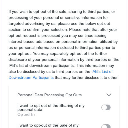
d’accesso a un mondo di divertimento senza
tempo.
If you wish to opt-out of the sale, sharing to third parties, or
processing of your personal or sensitive information for
targeted advertising by us, please use the below opt-out
section to confirm your selection. Please note that after your
AUTORE
opt-out request is processed you may continue seeing
Staff
interest-based ads based on personal information utilized by
us or personal information disclosed to third parties prior to
your opt-out. You may separately opt-out of the further
disclosure of your personal information by third parties on the
IAB’s list of downstream participants. This information may
also be disclosed by us to third parties on the
IAB’s List of
Downstream Participants
that may further disclose it to other
third parties.
Please note that this website/app uses one or more Google
Personal Data Processing Opt Outs
services and may gather and store information including but
not limited to your visit or usage behaviour. You may click to
I want to opt-out of the Sharing of my
personal data.
grant or deny consent to Google and its third-party tags to
Opted In
use your data for below specified purposes in below Google
consent section.
I want to opt-out of the Sale of my