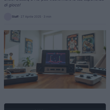
di gioco!
Staff
·
27 Aprile 2025
· 3 min