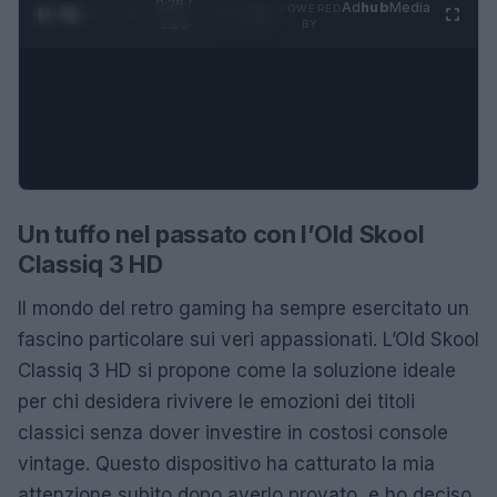
0:27 /
Ad
hub
Media
POWERED
1
/
4
1:23
BY
Un tuffo nel passato con l’Old Skool
Classiq 3 HD
Il mondo del retro gaming ha sempre esercitato un
fascino particolare sui veri appassionati. L’Old Skool
Classiq 3 HD si propone come la soluzione ideale
per chi desidera rivivere le emozioni dei titoli
classici senza dover investire in costosi console
vintage. Questo dispositivo ha catturato la mia
attenzione subito dopo averlo provato, e ho deciso