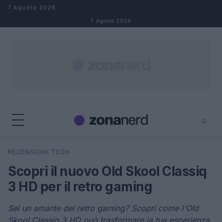
Salta al contenuto
7 Agosto 2026
7 Agosto 2026
⌕
×
⌕
RECENSIONI TECH
Cerca
Scopri il nuovo Old Skool Classiq
3 HD per il retro gaming
Sei un amante del retro gaming? Scopri come l'Old
Skool Classiq 3 HD può trasformare la tua esperienza