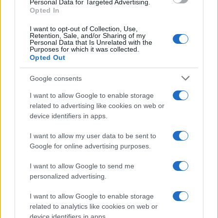
Personal Data for Targeted Advertising.
Opted In
I want to opt-out of Collection, Use,
Continua a leggere
Retention, Sale, and/or Sharing of my
Personal Data that Is Unrelated with the
Purposes for which it was collected.
Opted Out
NERD NEWS
Google consents
I want to allow Google to enable storage
related to advertising like cookies on web or
device identifiers in apps.
I want to allow my user data to be sent to
Google for online advertising purposes.
I want to allow Google to send me
personalized advertising.
Pieve Comics 2026: tutto ciò che devi sapere
I want to allow Google to enable storage
sull’evento nerd di Perugia
related to analytics like cookies on web or
Andrea Conforti · 6 Ago 2026
device identifiers in apps.