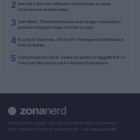
2
Perché il 6G non diffonde l’Hantavirus e come
riconoscere le fake news
3
Star Wars: The Mandalorian and Grogu conquista il
pubblico digitale dopo l’uscita in sala
4
Il Cast di Odissea: Chi Sono i Protagonisti del Nuovo
Film di Nolan
5
Collezionismo Tech: Come Investire in Oggetti Rari e
Unici per Massimizzare il Ritorno Economico
Il tuo universo geek, ogni giorno. Nerd news, recensioni
tech, fanatismo tech e shopping per i veri appassionati.