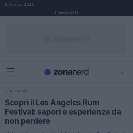
Salta al contenuto
8 Agosto 2026
8 Agosto 2026
⌕
×
⌕
NERD NEWS
Cerca
Scopri il Los Angeles Rum
Festival: sapori e esperienze da
non perdere