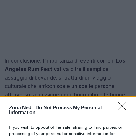
In conclusione, l’importanza di eventi come il
Los
Angeles Rum Festival
va oltre il semplice
assaggio di bevande: si tratta di un viaggio
culturale che arricchisce e unisce le persone
attraverso la passione per il buon cibo e le buone
bevande.
Zona Ned -
Do Not Process My Personal
Information
If you wish to opt-out of the sale, sharing to third parties, or
AUTORE
processing of your personal or sensitive information for
Staff