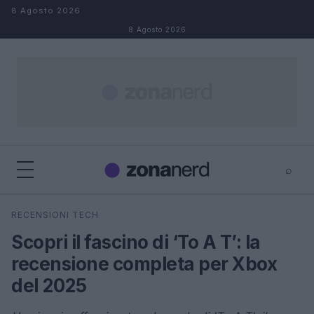
Salta al contenuto
8 Agosto 2026
8 Agosto 2026
⌕
×
⌕
RECENSIONI TECH
Cerca
Scopri il fascino di ‘To A T’: la
recensione completa per Xbox
del 2025