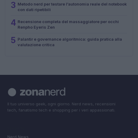
3
Metodo nerd per testare l’autonomia reale del notebook
con dati ripetibili
4
Recensione completa del massaggiatore per occhi
Renpho Eyeris Zen
5
Palantir e governance algoritmica: guida pratica alla
valutazione critica
Il tuo universo geek, ogni giorno. Nerd news, recensioni
tech, fanatismo tech e shopping per i veri appassionati.
SEZIONI
Nerd News