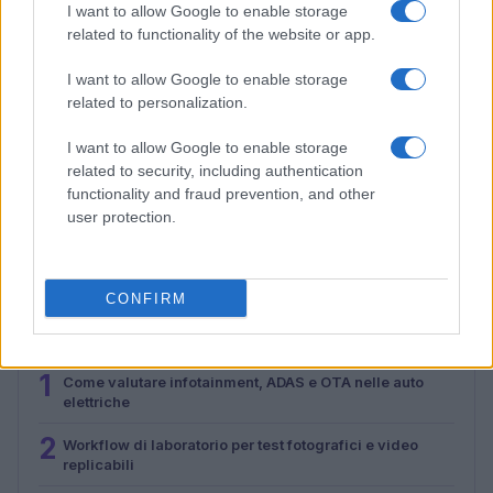
I want to allow Google to enable storage
related to functionality of the website or app.
I want to allow Google to enable storage
related to personalization.
I want to allow Google to enable storage
related to security, including authentication
Metodo nerd per testare l’autonomia reale del
functionality and fraud prevention, and other
notebook con dati ripetibili
user protection.
Andrea Conforti · 31 Lug 2026
CONFIRM
PIÙ LETTI
1
Come valutare infotainment, ADAS e OTA nelle auto
elettriche
2
Workflow di laboratorio per test fotografici e video
replicabili