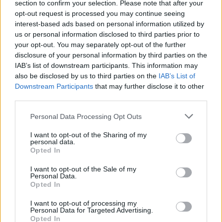
Continua a leggere
section to confirm your selection. Please note that after your
opt-out request is processed you may continue seeing
interest-based ads based on personal information utilized by
RECENSIONI TECH
us or personal information disclosed to third parties prior to
your opt-out. You may separately opt-out of the further
disclosure of your personal information by third parties on the
IAB’s list of downstream participants. This information may
also be disclosed by us to third parties on the
IAB’s List of
Downstream Participants
that may further disclose it to other
third parties.
Please note that this website/app uses one or more Google
Personal Data Processing Opt Outs
services and may gather and store information including but
not limited to your visit or usage behaviour. You may click to
I want to opt-out of the Sharing of my
personal data.
grant or deny consent to Google and its third-party tags to
Opted In
use your data for below specified purposes in below Google
consent section.
Come valutare infotainment, ADAS e OTA nelle auto
I want to opt-out of the Sale of my
Personal Data.
elettriche
Opted In
Andrea Conforti · 8 Ago 2026
I want to opt-out of processing my
Personal Data for Targeted Advertising.
RECENSIONI TECH
Opted In