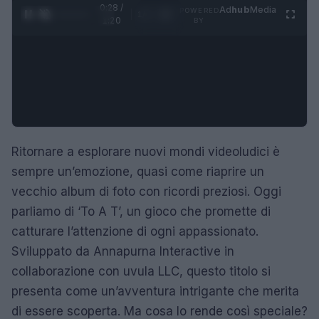
0:29 /
Ad
hub
Media
POWERED
1
/
4
1:20
BY
Ritornare a esplorare nuovi mondi videoludici è
sempre un’emozione, quasi come riaprire un
vecchio album di foto con ricordi preziosi. Oggi
parliamo di ‘To A T’, un gioco che promette di
catturare l’attenzione di ogni appassionato.
Sviluppato da Annapurna Interactive in
collaborazione con uvula LLC, questo titolo si
presenta come un’avventura intrigante che merita
di essere scoperta. Ma cosa lo rende così speciale?