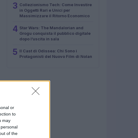
3
Collezionismo Tech: Come Investire
in Oggetti Rari e Unici per
Massimizzare il Ritorno Economico
4
Star Wars: The Mandalorian and
Grogu conquista il pubblico digitale
dopo l’uscita in sala
5
Il Cast di Odissea: Chi Sono i
Protagonisti del Nuovo Film di Nolan
sonal or
ection to
ou may
 personal
out of the