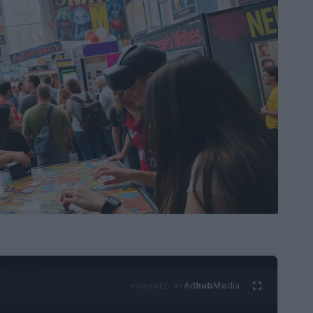
Ad
hub
Media
POWERED BY