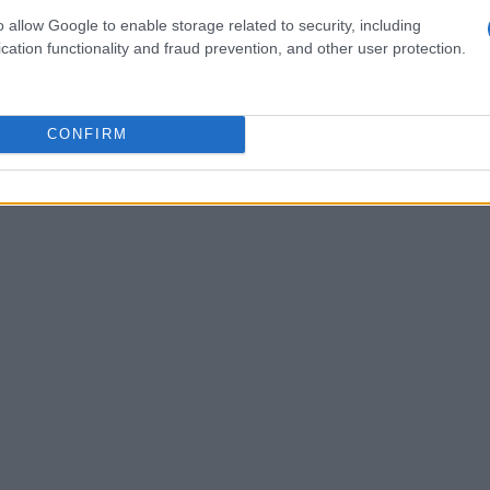
per gli adulti e
20 dollari
per i bambini; tuttavia,
o allow Google to enable storage related to security, including
possono accedere.
cation functionality and fraud prevention, and other user protection.
CONFIRM