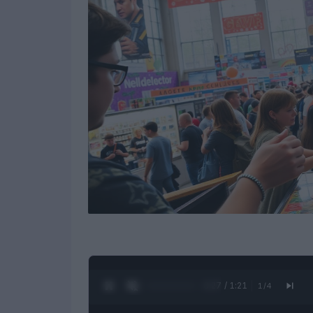
0:28 / 1:21
1
/
4