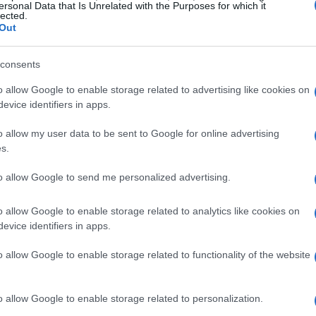
ri
a persona e include un’esperienza della
ersonal Data that Is Unrelated with the Purposes for which it
lected.
Out
ro
consents
o allow Google to enable storage related to advertising like cookies on
 è imperdibile il
LA Medieval Torture Museum
evice identifiers in apps.
 novembre 2025. Questo museo, esteso su 7000
o allow my user data to be sent to Google for online advertising
 con reperti di torture storiche. Il costo di
s.
audio guida e un’app per la caccia ai fantasmi,
to allow Google to send me personalized advertising.
o allow Google to enable storage related to analytics like cookies on
turosi
evice identifiers in apps.
o allow Google to enable storage related to functionality of the website
ge Through Time
propone un’esperienza di
 ottobre 2025. Questa installazione consente di
ave, offrendo un viaggio nel tempo. I biglietti
o allow Google to enable storage related to personalization.