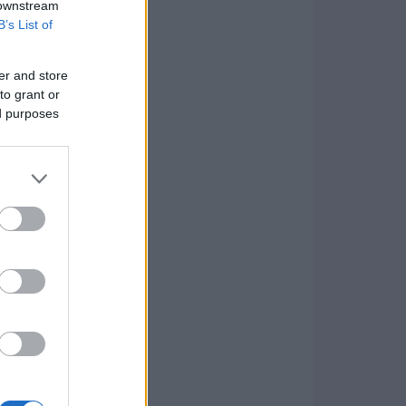
 downstream
B’s List of
er and store
to grant or
ed purposes