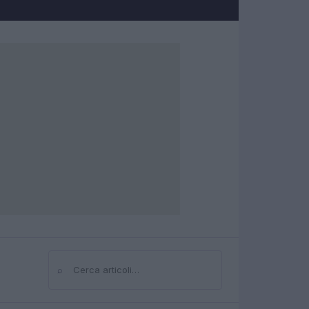
⌕
Cerca