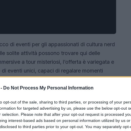
o di eventi per gli appassionati di cultura nerd
lle solite attività possono trovare qui delle
ersive a tour misteriosi, l’offerta è variegata e
 di eventi unici, capaci di regalare momenti
 -
Do Not Process My Personal Information
to opt-out of the sale, sharing to third parties, or processing of your per
formation for targeted advertising by us, please use the below opt-out s
r selection. Please note that after your opt-out request is processed y
eing interest-based ads based on personal information utilized by us or
disclosed to third parties prior to your opt-out. You may separately opt-