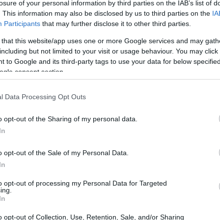
losure of your personal information by third parties on the IAB’s list of
. This information may also be disclosed by us to third parties on the
IA
Participants
that may further disclose it to other third parties.
 that this website/app uses one or more Google services and may gath
including but not limited to your visit or usage behaviour. You may click 
 to Google and its third-party tags to use your data for below specifi
ogle consent section.
l Data Processing Opt Outs
o opt-out of the Sharing of my personal data.
lturali
In
iche e coinvolgenti, sono disponibili diverse
o opt-out of the Sale of my Personal Data.
e è
The Obscure: Distillery & Cocktail
In
o al 2 novembre 2025. Durante questa
to opt-out of processing my Personal Data for Targeted
ing.
ktail e tre spiriti della casa, mentre si
In
cchiscono l’incontro. Il costo del biglietto per
o opt-out of Collection, Use, Retention, Sale, and/or Sharing