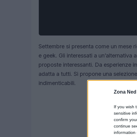
Settembre si presenta come un mese ricc
e geek. Gli interessati a un’alternativa a
proposte interessanti. Da esperienze imm
adatta a tutti. Si propone una selezione
indimenticabili.
Zona Ned
If you wish 
sensitive in
confirm you
continue se
information 