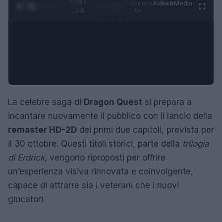
0:29 /
Ad
hub
Media
POWERED
1
/
4
1:20
BY
La celebre saga di
Dragon Quest
si prepara a
incantare nuovamente il pubblico con il lancio della
remaster HD-2D
dei primi due capitoli, prevista per
il 30 ottobre. Questi titoli storici, parte della
trilogia
di Erdrick
, vengono riproposti per offrire
un’esperienza visiva rinnovata e coinvolgente,
capace di attrarre sia i veterani che i nuovi
giocatori.