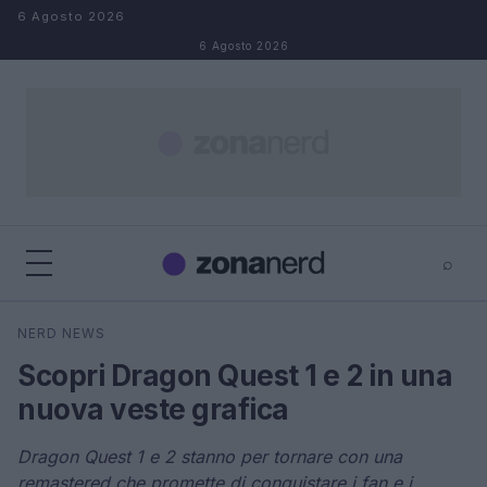
Salta al contenuto
6 Agosto 2026
6 Agosto 2026
⌕
×
⌕
NERD NEWS
Cerca
Scopri Dragon Quest 1 e 2 in una
nuova veste grafica
Dragon Quest 1 e 2 stanno per tornare con una
remastered che promette di conquistare i fan e i