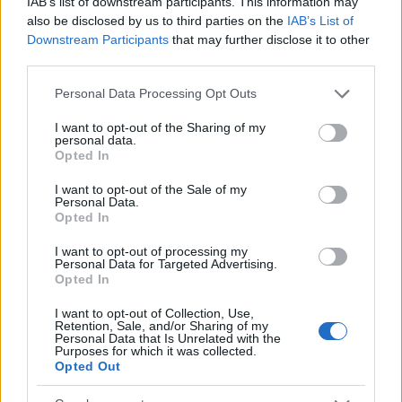
IAB’s list of downstream participants. This information may
also be disclosed by us to third parties on the
IAB’s List of
Downstream Participants
that may further disclose it to other
third parties.
Please note that this website/app uses one or more Google
Personal Data Processing Opt Outs
services and may gather and store information including but
not limited to your visit or usage behaviour. You may click to
I want to opt-out of the Sharing of my
personal data.
grant or deny consent to Google and its third-party tags to
Opted In
use your data for below specified purposes in below Google
Continua a leggere
consent section.
I want to opt-out of the Sale of my
Personal Data.
Opted In
NERD NEWS
I want to opt-out of processing my
Personal Data for Targeted Advertising.
Opted In
I want to opt-out of Collection, Use,
Retention, Sale, and/or Sharing of my
Personal Data that Is Unrelated with the
Purposes for which it was collected.
Opted Out