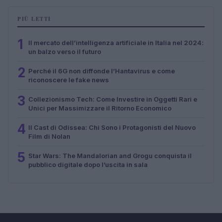
PIÙ LETTI
1
Il mercato dell’intelligenza artificiale in Italia nel 2024:
un balzo verso il futuro
2
Perché il 6G non diffonde l’Hantavirus e come
riconoscere le fake news
3
Collezionismo Tech: Come Investire in Oggetti Rari e
Unici per Massimizzare il Ritorno Economico
4
Il Cast di Odissea: Chi Sono i Protagonisti del Nuovo
Film di Nolan
5
Star Wars: The Mandalorian and Grogu conquista il
pubblico digitale dopo l’uscita in sala