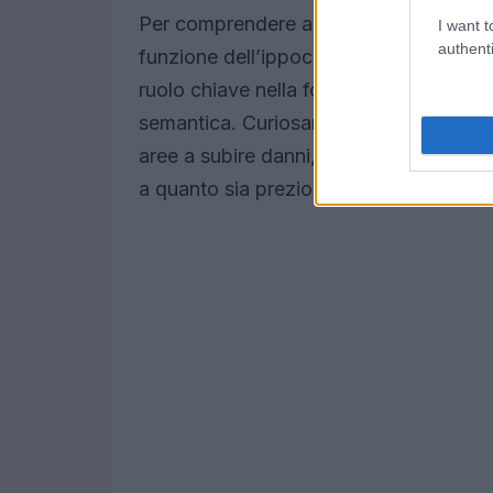
Per comprendere appieno l’importanza 
I want t
authenti
funzione dell’ippocampo nel cervello. 
ruolo chiave nella formazione e nel co
semantica. Curiosamente, nei pazienti a
aree a subire danni, portando a defici
a quanto sia preziosa la nostra memor