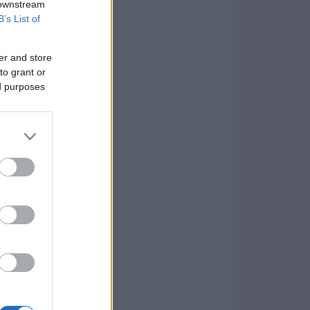
 downstream
B’s List of
er and store
to grant or
ed purposes