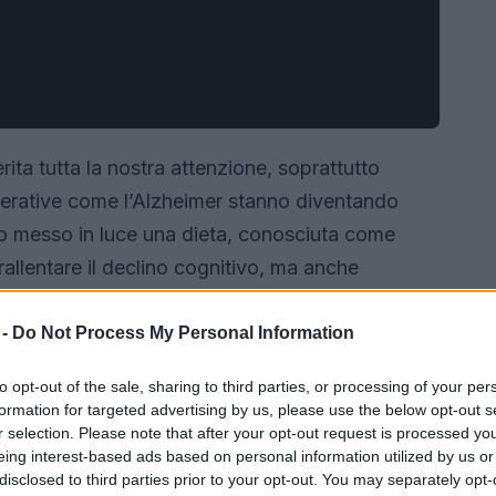
ita tutta la nostra attenzione, soprattutto
erative come l’Alzheimer stanno diventando
o messo in luce una dieta, conosciuta come
allentare il declino cognitivo, ma anche
ziani. Ma quali sono le evidenze scientifiche a
 può influire sulla nostra salute cerebrale?
 -
Do Not Process My Personal Information
to opt-out of the sale, sharing to third parties, or processing of your per
formation for targeted advertising by us, please use the below opt-out s
r selection. Please note that after your opt-out request is processed y
eing interest-based ads based on personal information utilized by us or
disclosed to third parties prior to your opt-out. You may separately opt-