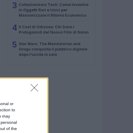
3
Collezionismo Tech: Come Investire
in Oggetti Rari e Unici per
Massimizzare il Ritorno Economico
4
Il Cast di Odissea: Chi Sono i
Protagonisti del Nuovo Film di Nolan
5
Star Wars: The Mandalorian and
Grogu conquista il pubblico digitale
dopo l’uscita in sala
sonal or
ection to
ou may
 personal
out of the