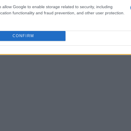
della dieta Mind, è fondamentale esplorare la
o allow Google to enable storage related to security, including
cation functionality and fraud prevention, and other user protection.
Situato nel lobo temporale, l’ippocampo gioca un
nsolidamento della memoria episodica e
ffetti da Alzheimer, questa è una delle prime
CONFIRM
t di memoria e disorientamento. Hai mai pensato
ia e a come possiamo proteggerla?