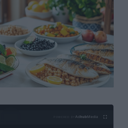
Ad
hub
Media
POWERED BY