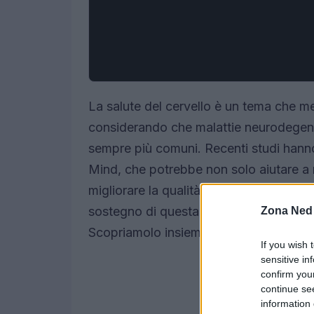
La salute del cervello è un tema che mer
considerando che malattie neurodegen
sempre più comuni. Recenti studi hann
Mind, che potrebbe non solo aiutare a r
migliorare la qualità della vita degli an
sostegno di questa dieta? E in che modo
Zona Ned
Scopriamolo insieme.
If you wish 
sensitive in
confirm you
continue se
information 