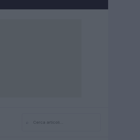
⌕
Cerca