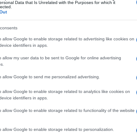
nea e della DASH (Dietary Approaches to Stop
ersonal Data that Is Unrelated with the Purposes for which it
lected.
amente? Consiglia di consumare
Out
ali, pesce e pollame, limitando invece
consents
. Ti sei mai chiesto come le tue scelte alimentari
o allow Google to enable storage related to advertising like cookies on
evice identifiers in apps.
cipanti, i ricercatori hanno scoperto che chi
o allow my user data to be sent to Google for online advertising
bilità di sviluppare sclerosi ippocampale, una
s.
nza e all’Alzheimer. Gli studiosi affermano che
to allow Google to send me personalized advertising.
tà di sclerosi dell’ippocampo e migliorare la
e nostre scelte alimentari quotidiane possono
o allow Google to enable storage related to analytics like cookies on
evice identifiers in apps.
 del cervello. Non è sorprendente come un
 possa influenzare il nostro futuro?
o allow Google to enable storage related to functionality of the website
ella cognizione
o allow Google to enable storage related to personalization.