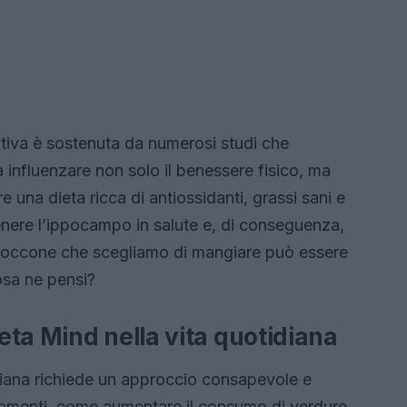
itiva è sostenuta da numerosi studi che
influenzare non solo il benessere fisico, ma
e una dieta ricca di antiossidanti, grassi sani e
tenere l’ippocampo in salute e, di conseguenza,
i boccone che scegliamo di mangiare può essere
osa ne pensi?
ta Mind nella vita quotidiana
idiana richiede un approccio consapevole e
biamenti, come aumentare il consumo di verdure