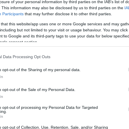
losure of your personal information by third parties on the IAB’s list of
. This information may also be disclosed by us to third parties on the
IA
Participants
that may further disclose it to other third parties.
 that this website/app uses one or more Google services and may gath
including but not limited to your visit or usage behaviour. You may click 
 to Google and its third-party tags to use your data for below specifi
ogle consent section.
l Data Processing Opt Outs
o opt-out of the Sharing of my personal data.
In
o opt-out of the Sale of my Personal Data.
d
In
ssante: uno studio pubblicato su Jama Network
to opt-out of processing my Personal Data for Targeted
ing.
ersity Medical Center di Chicago, fornisce
In
 Mind. Questa particolare strategia alimentare
o opt-out of Collection, Use, Retention, Sale, and/or Sharing