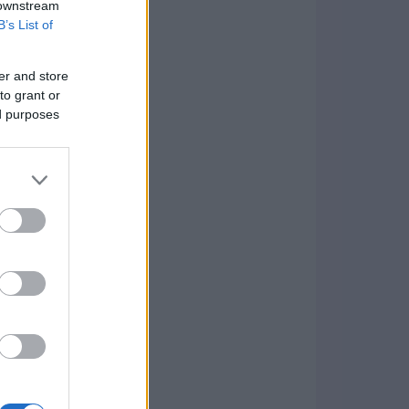
 downstream
B’s List of
er and store
to grant or
ed purposes