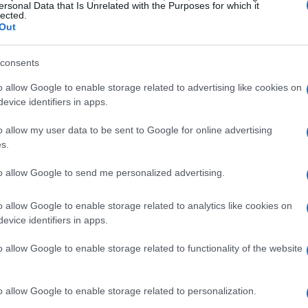
ersonal Data that Is Unrelated with the Purposes for which it
lected.
Out
consents
o allow Google to enable storage related to advertising like cookies on
evice identifiers in apps.
o allow my user data to be sent to Google for online advertising
s.
to allow Google to send me personalized advertising.
o allow Google to enable storage related to analytics like cookies on
evice identifiers in apps.
 tecnologica
o allow Google to enable storage related to functionality of the website
on Musk
ha recentemente annunciato ambiziosi
ede che, entro cinque anni, xAI avrà accesso a
o allow Google to enable storage related to personalization.
 in grado di superare quella di tutti i principali