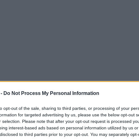
artphone pieghevoli presentano vulnerabilità. La
 -
Do Not Process My Personal Information
tibili a danni rispetto ai modelli tradizionali.
gnificativa per i produttori, che devono
to opt-out of the sale, sharing to third parties, or processing of your per
formation for targeted advertising by us, please use the below opt-out s
r selection. Please note that after your opt-out request is processed y
eing interest-based ads based on personal information utilized by us or
disclosed to third parties prior to your opt-out. You may separately opt-
 nel mondo del lavoro