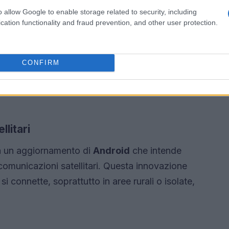
o allow Google to enable storage related to security, including
to si basa su enormi
data center
che richiedono
cation functionality and fraud prevention, and other user protection.
oni non è priva di ostacoli. L’energia necessaria
CONFIRM
ficativa e richiede infrastrutture di supporto
 non solo finanziaria, ma anche logistica e
llitari
a un aggiornamento di
Android
che intende
omunicazioni satellitari. Questa innovazione
si connette, soprattutto in aree rurali o isolate,