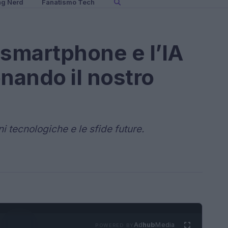
ng Nerd
Fanatismo Tech
 smartphone e l’IA
onando il nostro
i tecnologiche e le sfide future.
Ad
hub
Media
POWERED BY