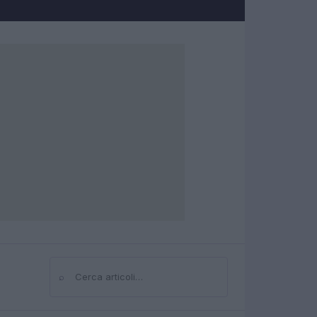
⌕
Cerca