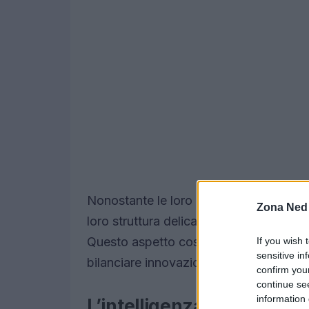
Nonostante le loro potenzialità, gli sm
Zona Ned
loro struttura delicata li rende più suscet
Questo aspetto costituisce una sfida si
If you wish 
sensitive in
bilanciare innovazione e durabilità.
confirm you
continue se
information 
L’intelligenza artificiale