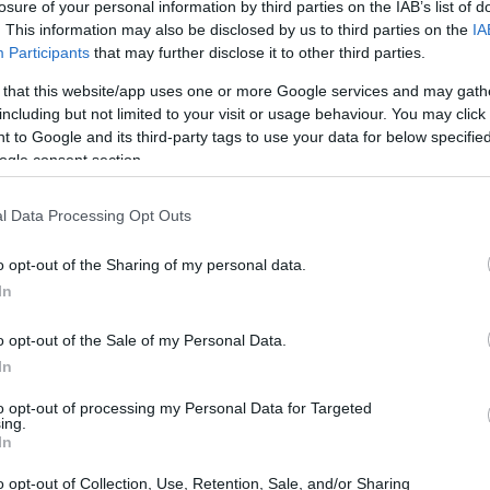
losure of your personal information by third parties on the IAB’s list of
. This information may also be disclosed by us to third parties on the
IA
ventato sempre più centrale nella vita
Participants
that may further disclose it to other third parties.
ti abbracciano questa tecnologia, alcuni
 that this website/app uses one or more Google services and may gath
enendo che l’
esperienza umana
e le
including but not limited to your visit or usage behaviour. You may click 
 to Google and its third-party tags to use your data for below specifi
ssere replicate da una macchina. Questo
ogle consent section.
ro e delle interazioni tra colleghi.
l Data Processing Opt Outs
mestici
o opt-out of the Sharing of my personal data.
sto di utilizzo degli elettrodomestici.
In
tto in bolletta può aiutare a ottimizzare i
o opt-out of the Sale of my Personal Data.
ossibile monitorare i kilowattora utilizzati per
In
o i più energivori.
to opt-out of processing my Personal Data for Targeted
ing.
In
o opt-out of Collection, Use, Retention, Sale, and/or Sharing