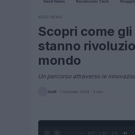
Nerd News
Recensioni Tech
Shoppi
NERD NEWS
Scopri come gli
stanno rivoluzi
mondo
Un percorso attraverso le innovazion
Staff
·
1 Gennaio 2026
· 3 min
0:28 / 1:50
1
/
4