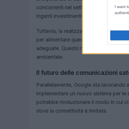
I want t
concorrenti nel settore. Questo proget
authenti
ingenti investimenti.
Tuttavia, la realizzazione di tali ambizi
per alimentare questi centri dati è signi
adeguate. Questo rappresenta una sfida
ambientale.
Il futuro delle comunicazioni sate
Parallelamente, Google sta lavorando 
implementare un nuovo sistema per le c
potrebbe rivoluzionare il modo in cui ci 
dove la connettività è limitata.