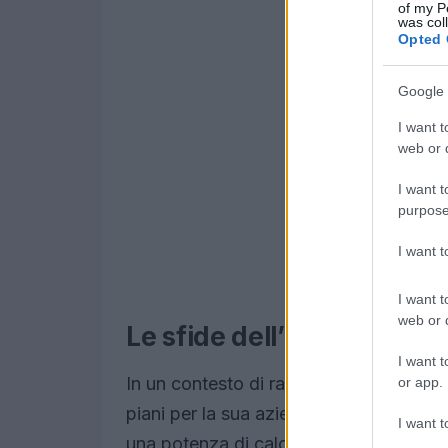
of my P
was col
Opted 
Google 
I want t
web or d
I want t
purpose
I want 
I want t
web or d
Le sfide dell’innovazione
I want t
In un contesto di rapida evoluzione,
El
or app.
piani per la sua azienda
xAI
. Musk prev
I want t
una potenza di calcolo senza precedenti,