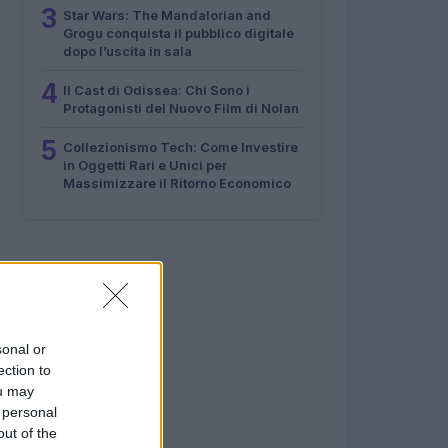
3
Star Wars: The Mandalorian and
Grogu conquista il pubblico digitale
dopo l’uscita in sala
4
Il Cast di Odissea: Chi Sono i
Protagonisti del Nuovo Film di Nolan
5
Collezionismo Tech: Come Investire
in Oggetti Rari e Unici per
Massimizzare il Ritorno Economico
sonal or
ection to
ou may
 personal
out of the