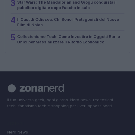
3
Star Wars: The Mandalorian and Grogu conquista il
pubblico digitale dopo l’uscita in sala
4
Il Cast di Odissea: Chi Sono i Protagonisti del Nuovo
Film di Nolan
5
Collezionismo Tech: Come Investire in Oggetti Rari e
Unici per Massimizzare il Ritorno Economico
Il tuo universo geek, ogni giorno. Nerd news, recensioni
tech, fanatismo tech e shopping per i veri appassionati.
SEZIONI
Nerd News