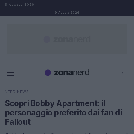
Salta al contenuto
9 Agosto 2026
9 Agosto 2026
⌕
×
⌕
NERD NEWS
Cerca
Scopri Bobby Apartment: il
personaggio preferito dai fan di
Fallout