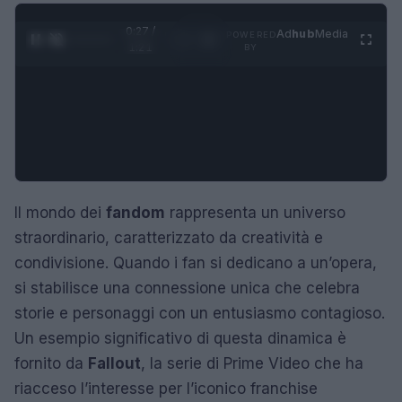
0:28 /
Ad
hub
Media
POWERED
1
/
4
1:21
BY
Il mondo dei
fandom
rappresenta un universo
straordinario, caratterizzato da creatività e
condivisione. Quando i fan si dedicano a un’opera,
si stabilisce una connessione unica che celebra
storie e personaggi con un entusiasmo contagioso.
Un esempio significativo di questa dinamica è
fornito da
Fallout
, la serie di Prime Video che ha
riacceso l’interesse per l’iconico franchise