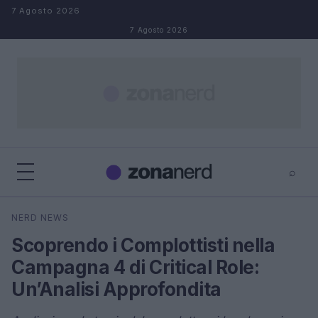
Salta al contenuto
7 Agosto 2026
7 Agosto 2026
⌕
×
⌕
NERD NEWS
Cerca
Scoprendo i Complottisti nella
Campagna 4 di Critical Role:
Un’Analisi Approfondita