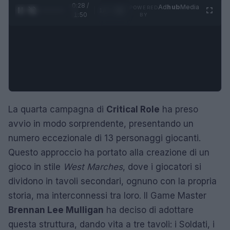
0:28 /
Ad
hub
Media
POWERED
1
/
4
1:50
BY
La quarta campagna di
Critical Role
ha preso
avvio in modo sorprendente, presentando un
numero eccezionale di 13 personaggi giocanti.
Questo approccio ha portato alla creazione di un
gioco in stile
West Marches
, dove i giocatori si
dividono in tavoli secondari, ognuno con la propria
storia, ma interconnessi tra loro. Il Game Master
Brennan Lee Mulligan
ha deciso di adottare
questa struttura, dando vita a tre tavoli: i Soldati, i