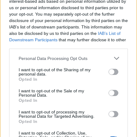
interest-based ads based on personal information utilized by
us or personal information disclosed to third parties prior to
your opt-out. You may separately opt-out of the further
disclosure of your personal information by third parties on the
IAB’s list of downstream participants. This information may
also be disclosed by us to third parties on the
IAB’s List of
Downstream Participants
that may further disclose it to other
third parties.
Boom del settore tech italiano: 652 milioni in venture
Please note that this website/app uses one or more Google
capital nel primo semestre 2026
Personal Data Processing Opt Outs
services and may gather and store information including but
Andrea Conforti · 6 Ago 2026
not limited to your visit or usage behaviour. You may click to
I want to opt-out of the Sharing of my
personal data.
grant or deny consent to Google and its third-party tags to
NERD NEWS
Opted In
use your data for below specified purposes in below Google
consent section.
I want to opt-out of the Sale of my
Personal Data.
Opted In
I want to opt-out of processing my
Personal Data for Targeted Advertising.
Opted In
I want to opt-out of Collection, Use,