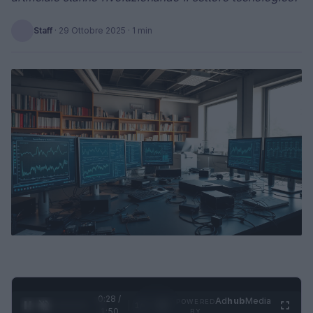
Staff
·
29 Ottobre 2025
· 1 min
0:28 /
Ad
hub
Media
POWERED
1
/
4
1:50
BY