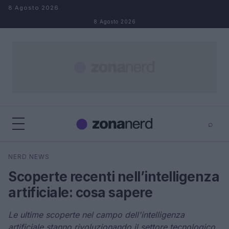
Salta al contenuto
8 Agosto 2026
8 Agosto 2026
⌕
×
⌕
NERD NEWS
Cerca
Scoperte recenti nell’intelligenza
artificiale: cosa sapere
Le ultime scoperte nel campo dell'intelligenza
artificiale stanno rivoluzionando il settore tecnologico.