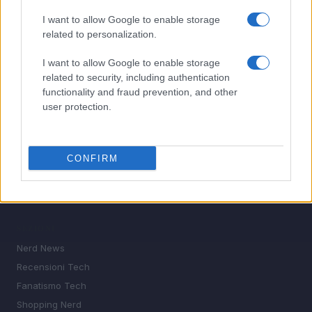
I want to allow Google to enable storage
5
Collezionismo Tech: Come Investire in Oggetti Rari e
related to personalization.
Unici per Massimizzare il Ritorno Economico
I want to allow Google to enable storage
related to security, including authentication
functionality and fraud prevention, and other
user protection.
CONFIRM
Il tuo universo geek, ogni giorno. Nerd news, recensioni
tech, fanatismo tech e shopping per i veri appassionati.
SEZIONI
Nerd News
Recensioni Tech
Fanatismo Tech
Shopping Nerd