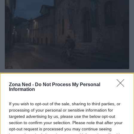
Pieve Comics 2026: tutto ciò che devi sapere
sull’evento nerd di Perugia
Zona Ned -
Do Not Process My Personal
Andrea Conforti · 6 Ago 2026
Information
NERD NEWS
If you wish to opt-out of the sale, sharing to third parties, or
processing of your personal or sensitive information for
targeted advertising by us, please use the below opt-out
section to confirm your selection. Please note that after your
opt-out request is processed you may continue seeing