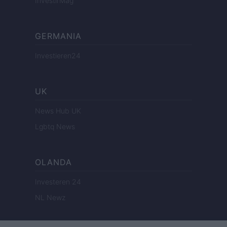
InvestirMag
GERMANIA
Investieren24
UK
News Hub UK
Lgbtq News
OLANDA
Investeren 24
NL Newz