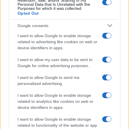
Retention, Sale, and/or Sharing of my
Personal Data that Is Unrelated with the
Purposes for which it was collected.
Opted Out
Malescomics 2026: eventi, ospiti e attività in Valle
Google consents
Vigezzo
I want to allow Google to enable storage
Andrea Conforti · 5 Ago 2026
related to advertising like cookies on web or
device identifiers in apps.
I want to allow my user data to be sent to
PIÙ LETTI
Google for online advertising purposes.
1
Il mercato dell’intelligenza artificiale in Italia nel 2024:
I want to allow Google to send me
un balzo verso il futuro
personalized advertising.
2
Perché il 6G non diffonde l’Hantavirus e come
I want to allow Google to enable storage
riconoscere le fake news
related to analytics like cookies on web or
3
Star Wars: The Mandalorian and Grogu conquista il
device identifiers in apps.
pubblico digitale dopo l’uscita in sala
I want to allow Google to enable storage
4
Il Cast di Odissea: Chi Sono i Protagonisti del Nuovo
related to functionality of the website or app.
Film di Nolan