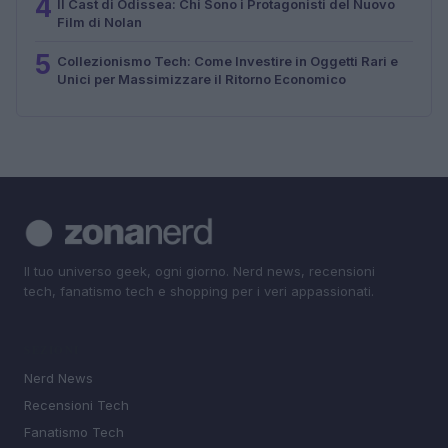
4
Il Cast di Odissea: Chi Sono i Protagonisti del Nuovo
Film di Nolan
5
Collezionismo Tech: Come Investire in Oggetti Rari e
Unici per Massimizzare il Ritorno Economico
Il tuo universo geek, ogni giorno. Nerd news, recensioni
tech, fanatismo tech e shopping per i veri appassionati.
SEZIONI
Nerd News
Recensioni Tech
Fanatismo Tech