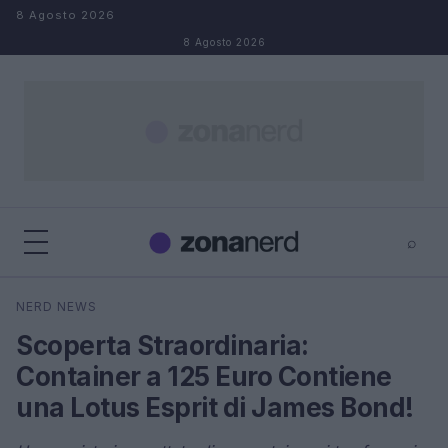
Salta al contenuto
8 Agosto 2026
8 Agosto 2026
⌕
×
⌕
NERD NEWS
Cerca
Scoperta Straordinaria:
Container a 125 Euro Contiene
una Lotus Esprit di James Bond!