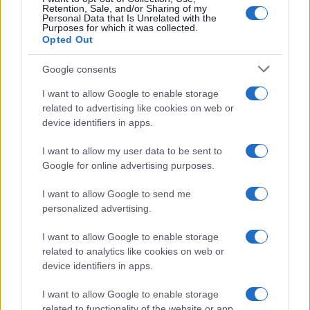
Retention, Sale, and/or Sharing of my
Personal Data that Is Unrelated with the
Purposes for which it was collected.
Opted Out
Google consents
I want to allow Google to enable storage
related to advertising like cookies on web or
device identifiers in apps.
I want to allow my user data to be sent to
Google for online advertising purposes.
Pieve Comics 2026: tutto ciò che devi sapere
I want to allow Google to send me
sull’evento nerd di Perugia
personalized advertising.
Andrea Conforti · 6 Ago 2026
I want to allow Google to enable storage
related to analytics like cookies on web or
NERD NEWS
device identifiers in apps.
I want to allow Google to enable storage
related to functionality of the website or app.