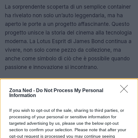
La sorprendente scoperta di un semplice container
ha rivelato non solo un’auto leggendaria, ma ha
aperto le porte a un progetto affascinante. Questo
progetto unisce la storia del cinema alla tecnologia
moderna. La Lotus Esprit di James Bond continua a
vivere, non solo come pezzo da collezione, ma
anche come simbolo di ciò che è possibile quando
passione e innovazione si incontrano.
Zona Ned -
Do Not Process My Personal
AUTORE
Information
Staff
If you wish to opt-out of the sale, sharing to third parties, or
processing of your personal or sensitive information for
targeted advertising by us, please use the below opt-out
section to confirm your selection. Please note that after your
opt-out request is processed you may continue seeing