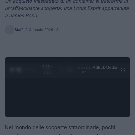
Un acquisto inaspettato di un container si trasforma in
un'affascinante scoperta: una Lotus Esprit appartenuta
a James Bond.
Staff
·
3 Gennaio 2026
· 3 min
0:29 /
Ad
hub
Media
POWERED
1
/
4
1:21
BY
Nel mondo delle scoperte straordinarie, pochi