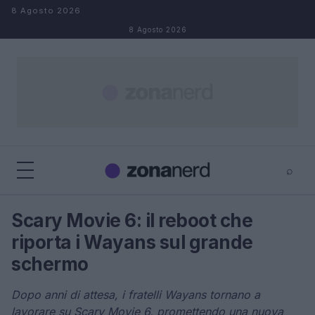
Salta al contenuto
8 Agosto 2026
8 Agosto 2026
⌕
×
⌕
Scary Movie 6: il reboot che
Cerca
riporta i Wayans sul grande
schermo
Dopo anni di attesa, i fratelli Wayans tornano a
lavorare su Scary Movie 6, promettendo una nuova