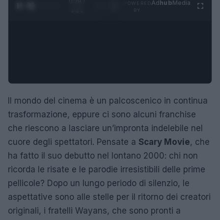
0:29 /
Ad
hub
Media
POWERED
1
/
4
1:21
BY
Il mondo del cinema è un palcoscenico in continua
trasformazione, eppure ci sono alcuni franchise
che riescono a lasciare un’impronta indelebile nel
cuore degli spettatori. Pensate a
Scary Movie
, che
ha fatto il suo debutto nel lontano 2000: chi non
ricorda le risate e le parodie irresistibili delle prime
pellicole? Dopo un lungo periodo di silenzio, le
aspettative sono alle stelle per il ritorno dei creatori
originali, i fratelli Wayans, che sono pronti a