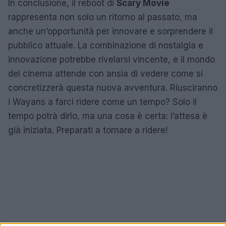
In conclusione, il reboot di
Scary Movie
rappresenta non solo un ritorno al passato, ma
anche un’opportunità per innovare e sorprendere il
pubblico attuale. La combinazione di nostalgia e
innovazione potrebbe rivelarsi vincente, e il mondo
del cinema attende con ansia di vedere come si
concretizzerà questa nuova avventura. Riusciranno
i Wayans a farci ridere come un tempo? Solo il
tempo potrà dirlo, ma una cosa è certa: l’attesa è
già iniziata. Preparati a tornare a ridere!