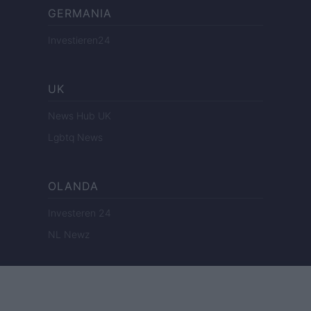
GERMANIA
Investieren24
UK
News Hub UK
Lgbtq News
OLANDA
Investeren 24
NL Newz