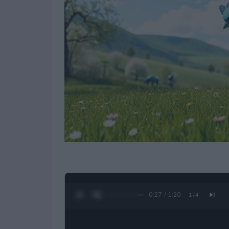
0:28 / 1:20
1
/
4