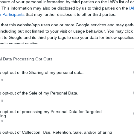
losure of your personal information by third parties on the IAB’s list of
. This information may also be disclosed by us to third parties on the
IA
Participants
that may further disclose it to other third parties.
 that this website/app uses one or more Google services and may gath
including but not limited to your visit or usage behaviour. You may click 
 to Google and its third-party tags to use your data for below specifi
ogle consent section.
l Data Processing Opt Outs
o opt-out of the Sharing of my personal data.
le di Galar
In
okémon di tipo Volante che i Trainer possono
o opt-out of the Sale of my Personal Data.
In
lle squadre è stata praticamente immediata per
tile non è solo un’aggiunta colorata alle nostre
to opt-out of processing my Personal Data for Targeted
ing.
a strategica. Rookidee, infatti, è stato il primo
In
 reso disponibile, a parte i leggendari. Questo
o opt-out of Collection, Use, Retention, Sale, and/or Sharing