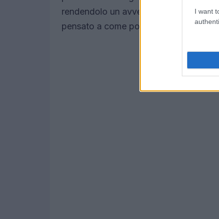
rendendolo un avversario astuto e impr
I want t
authenti
pensato a come potrebbe cambiare le so