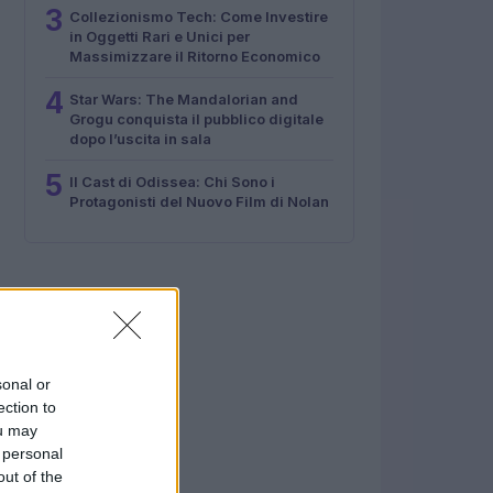
3
Collezionismo Tech: Come Investire
in Oggetti Rari e Unici per
Massimizzare il Ritorno Economico
4
Star Wars: The Mandalorian and
Grogu conquista il pubblico digitale
dopo l’uscita in sala
5
Il Cast di Odissea: Chi Sono i
Protagonisti del Nuovo Film di Nolan
sonal or
ection to
ou may
 personal
out of the