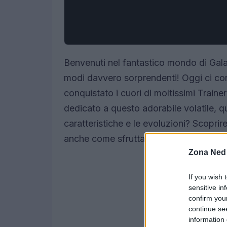
Benvenuti nel fantastico mondo di Galar
modi davvero sorprendenti! Oggi ci c
conquistato i cuori di moltissimi Train
dedicato a questo adorabile volatile, 
caratteristiche e le evoluzioni? Scoprir
anche come sfruttare al meglio le sue 
Zona Ned
If you wish 
sensitive in
confirm you
continue se
information 