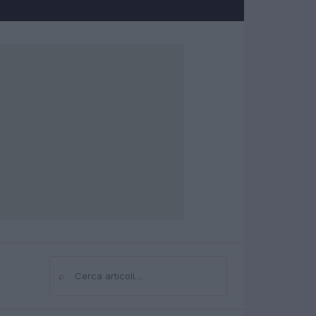
⌕
Cerca