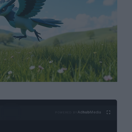
Ad
hub
Media
POWERED BY