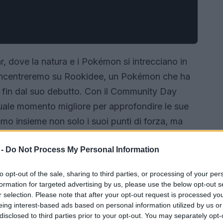
, dove la natura e i Pokémon si intrecciano in
oncentreremo su Rookidee, un Pokémon che ha
er fin dal suo debutto. Con il Community Day
quale momento migliore per approfondire le sue
emo insieme non solo i suoi punti di forza, ma
abilità in Pokémon GO.
 -
Do Not Process My Personal Information
to opt-out of the sale, sharing to third parties, or processing of your per
formation for targeted advertising by us, please use the below opt-out s
r selection. Please note that after your opt-out request is processed y
eing interest-based ads based on personal information utilized by us or
disclosed to third parties prior to your opt-out. You may separately opt-