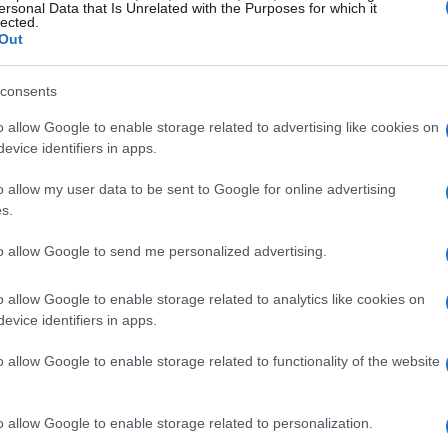
r i Trainer. Ti sei mai chiesto perché tanti lo
ersonal Data that Is Unrelated with the Purposes for which it
lected.
Out
ssante notare il suo comportamento. Le
consents
nte attente all’igiene; se le loro ali vengono
o allow Google to enable storage related to advertising like cookies on
evice identifiers in apps.
 ha infastidite. Inoltre, Rookidee mostra abilità
ntare i nemici con manovre agili. Ogni incontro lo
o allow my user data to be sent to Google for online advertising
ffascinante del suo sviluppo. La sua evoluzione,
s.
e opportunità, non credi?
to allow Google to send me personalized advertising.
: evoluzioni potenti
o allow Google to enable storage related to analytics like cookies on
evice identifiers in apps.
potrebbero considerare un intermediario, ma ha
o allow Google to enable storage related to functionality of the website
 la capacità di utilizzare strumenti in battaglia,
le rispetto ad altri Pokémon volanti. Sebbene
o allow Google to enable storage related to personalization.
ato di un’intelligenza superiore alla media,