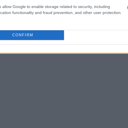
evedibile sul campo di battaglia. Hai mai
o allow Google to enable storage related to security, including
cation functionality and fraud prevention, and other user protection.
rti di una sfida?
CONFIRM