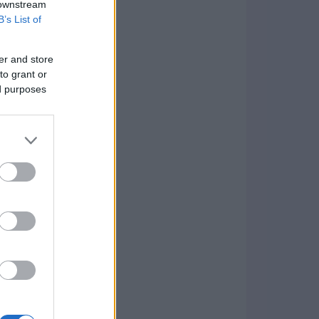
 downstream
B’s List of
er and store
to grant or
ed purposes