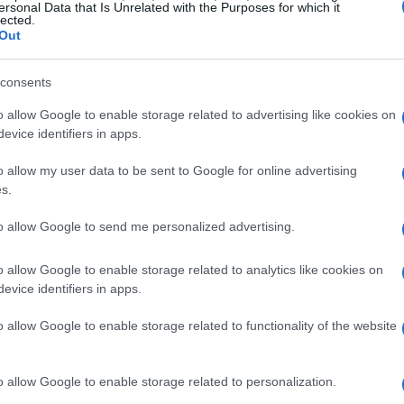
ersonal Data that Is Unrelated with the Purposes for which it
lected.
ne di spettatori. Nella mia esperienza nel
Out
l richiamo ai ricordi possa amplificare
one. La chiave è comprendere come questi
consents
rati in una strategia più ampia. Ti sei mai
o allow Google to enable storage related to advertising like cookies on
isvegliare in noi emozioni così forti?
evice identifiers in apps.
o allow my user data to be sent to Google for online advertising
o un mero esercizio di nostalgia. È
s.
uire una connessione emotiva con un pubblico sia
to allow Google to send me personalized advertising.
per segmentare il mercato e personalizzare le
ia interessante: il 60% dei consumatori è più
o allow Google to enable storage related to analytics like cookies on
vocano ricordi positivi. Questo è un dato da
evice identifiers in apps.
 la differenza nella strategia di un brand.
o allow Google to enable storage related to functionality of the website
 e opportunità di mercato
o allow Google to enable storage related to personalization.