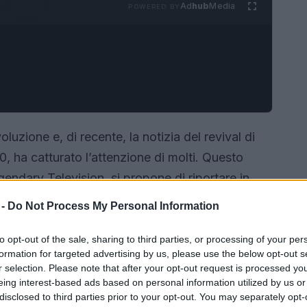
Ad
hub
Media
POWERED BY
luzione e, di recente, la notizia del revival di
’70, ha catturato l’attenzione di molti. Questo
gendary Television, si propone di riportare in
ginalità e al fascino dei dinosauri, ha lasciato un
 -
Do Not Process My Personal Information
osa si cela dietro questa scelta e quali sono le
olo insieme.
to opt-out of the sale, sharing to third parties, or processing of your per
formation for targeted advertising by us, please use the below opt-out s
r selection. Please note that after your opt-out request is processed y
eing interest-based ads based on personal information utilized by us or
disclosed to third parties prior to your opt-out. You may separately opt-