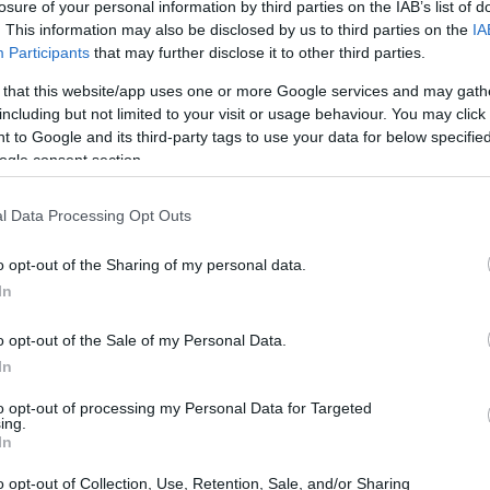
losure of your personal information by third parties on the IAB’s list of
. This information may also be disclosed by us to third parties on the
IA
Participants
that may further disclose it to other third parties.
 that this website/app uses one or more Google services and may gath
including but not limited to your visit or usage behaviour. You may click 
 to Google and its third-party tags to use your data for below specifi
ogle consent section.
l Data Processing Opt Outs
o opt-out of the Sharing of my personal data.
In
o opt-out of the Sale of my Personal Data.
ia di marketing
In
to opt-out of processing my Personal Data for Targeted
el marketing moderno. Le aziende spesso
ing.
In
isive per attrarre un pubblico che ha già un
of the Lost’
non è solo un titolo, ma un
o opt-out of Collection, Use, Retention, Sale, and/or Sharing