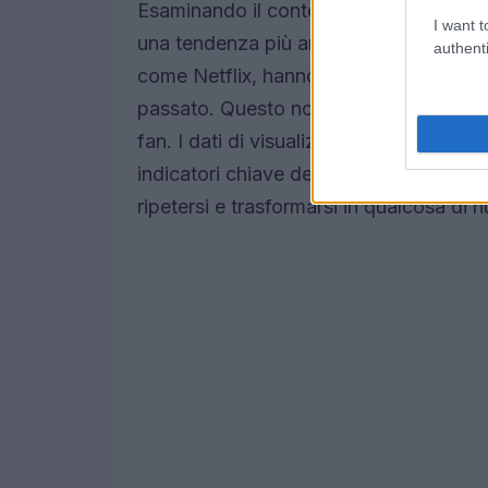
Esaminando il contesto attuale, possi
I want t
una tendenza più ampia di revival di co
authenti
come Netflix, hanno dimostrato un forte
passato. Questo non solo attira gli spe
fan. I dati di visualizzazione e il
CTR
(C
indicatori chiave del successo di tali i
ripetersi e trasformarsi in qualcosa di 