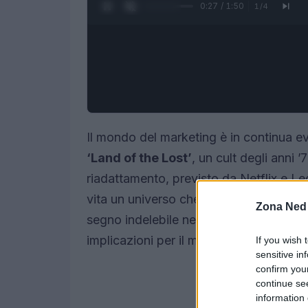
0:28 / 1:50
1
/
4
Il mondo del marketing è in continua evo
‘Land of the Lost’
, un cult degli anni 
riadattamento, previsto da Netflix e Le
vita un universo che, grazie alla sua ori
Zona Ned
segno indelebile nella cultura pop. Ma c
implicazioni per il marketing? Scopriam
If you wish 
sensitive in
confirm you
continue se
information 