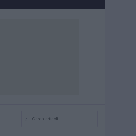
⌕
Cerca