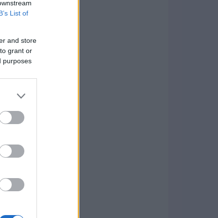
 downstream
B’s List of
er and store
to grant or
ed purposes