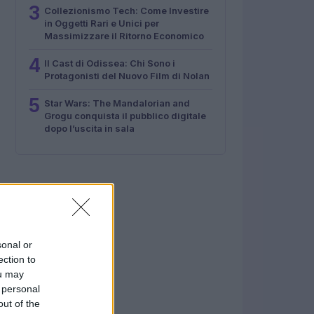
3
Collezionismo Tech: Come Investire
in Oggetti Rari e Unici per
Massimizzare il Ritorno Economico
4
Il Cast di Odissea: Chi Sono i
Protagonisti del Nuovo Film di Nolan
5
Star Wars: The Mandalorian and
Grogu conquista il pubblico digitale
dopo l’uscita in sala
sonal or
ection to
ou may
 personal
out of the