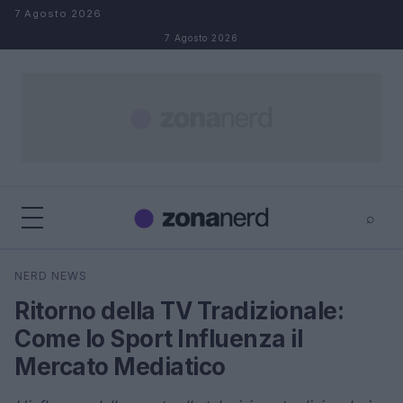
Salta al contenuto
7 Agosto 2026
7 Agosto 2026
⌕
×
⌕
NERD NEWS
Cerca
Ritorno della TV Tradizionale:
Come lo Sport Influenza il
Mercato Mediatico