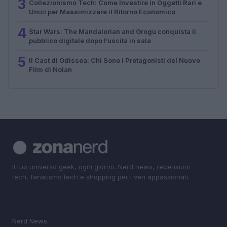
3
Collezionismo Tech: Come Investire in Oggetti Rari e
Unici per Massimizzare il Ritorno Economico
4
Star Wars: The Mandalorian and Grogu conquista il
pubblico digitale dopo l’uscita in sala
5
Il Cast di Odissea: Chi Sono i Protagonisti del Nuovo
Film di Nolan
Il tuo universo geek, ogni giorno. Nerd news, recensioni
tech, fanatismo tech e shopping per i veri appassionati.
SEZIONI
Nerd News