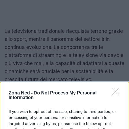
La televisione tradizionale riacquista terreno grazie
allo sport, mentre il panorama del settore è in
continua evoluzione. La concorrenza tra le
piattaforme di streaming e la televisione via cavo è
più viva che mai, e la capacità di adattarsi a queste
dinamiche sarà cruciale per la sostenibilità e la
crescita futura del mercato televisivo.
Zona Ned -
Do Not Process My Personal
Information
AUTORE
Staff
If you wish to opt-out of the sale, sharing to third parties, or
processing of your personal or sensitive information for
targeted advertising by us, please use the below opt-out