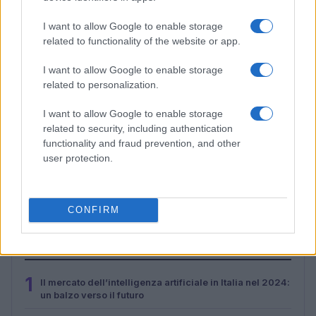
I want to allow Google to enable storage
related to functionality of the website or app.
I want to allow Google to enable storage
related to personalization.
I want to allow Google to enable storage
related to security, including authentication
functionality and fraud prevention, and other
user protection.
Malescomics 2026: eventi, ospiti e attività in Valle
Vigezzo
Andrea Conforti · 5 Ago 2026
CONFIRM
PIÙ LETTI
1
Il mercato dell’intelligenza artificiale in Italia nel 2024:
un balzo verso il futuro