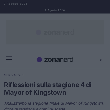
Salta al contenuto
7 Agosto 2026
7 Agosto 2026
⌕
×
⌕
NERD NEWS
Cerca
Riflessioni sulla stagione 4 di
Mayor of Kingstown
Analizziamo la stagione finale di Mayor of Kingstown,
ricca di tensione e colpi di scena.