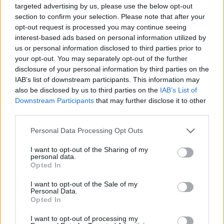
targeted advertising by us, please use the below opt-out
section to confirm your selection. Please note that after your
opt-out request is processed you may continue seeing
Continua a leggere
interest-based ads based on personal information utilized by
us or personal information disclosed to third parties prior to
your opt-out. You may separately opt-out of the further
NERD NEWS
disclosure of your personal information by third parties on the
IAB’s list of downstream participants. This information may
also be disclosed by us to third parties on the
IAB’s List of
Downstream Participants
that may further disclose it to other
third parties.
Please note that this website/app uses one or more Google
Personal Data Processing Opt Outs
services and may gather and store information including but
not limited to your visit or usage behaviour. You may click to
I want to opt-out of the Sharing of my
personal data.
grant or deny consent to Google and its third-party tags to
Opted In
use your data for below specified purposes in below Google
consent section.
I want to opt-out of the Sale of my
Personal Data.
Pieve Comics 2026: tutto ciò che devi sapere
Opted In
sull’evento nerd di Perugia
I want to opt-out of processing my
Andrea Conforti · 6 Ago 2026