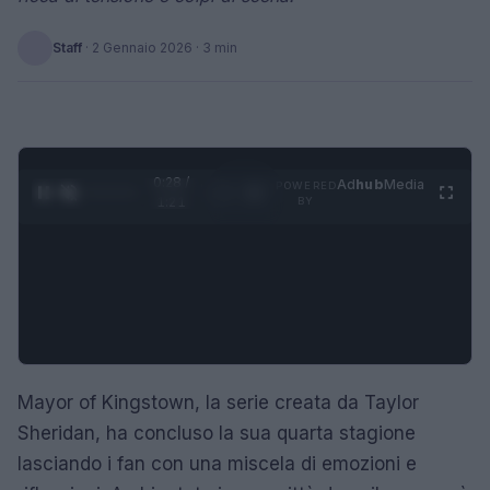
Staff
·
2 Gennaio 2026
· 3 min
0:28 /
Ad
hub
Media
POWERED
1
/
4
1:21
BY
Mayor of Kingstown, la serie creata da Taylor
Sheridan, ha concluso la sua quarta stagione
lasciando i fan con una miscela di emozioni e