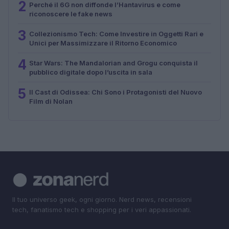
2
Perché il 6G non diffonde l’Hantavirus e come
riconoscere le fake news
3
Collezionismo Tech: Come Investire in Oggetti Rari e
Unici per Massimizzare il Ritorno Economico
4
Star Wars: The Mandalorian and Grogu conquista il
pubblico digitale dopo l’uscita in sala
5
Il Cast di Odissea: Chi Sono i Protagonisti del Nuovo
Film di Nolan
Il tuo universo geek, ogni giorno. Nerd news, recensioni
tech, fanatismo tech e shopping per i veri appassionati.