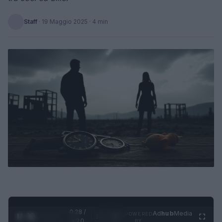
Staff
·
19 Maggio 2025
· 4 min
0:29 /
Ad
hub
Media
POWERED
1
/
4
1:20
BY