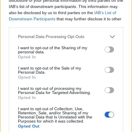
disclosure of your personal information by third parties on the
prossima puntata e scoprire come si evolverà
IAB’s list of downstream participants. This information may
questa storia. E, come molti sanno, il viaggio è solo
also be disclosed by us to third parties on the
IAB’s List of
all’inizio.
Downstream Participants
that may further disclose it to other
third parties.
Please note that this website/app uses one or more Google
Personal Data Processing Opt Outs
services and may gather and store information including but
AUTORE
not limited to your visit or usage behaviour. You may click to
I want to opt-out of the Sharing of my
Staff
personal data.
grant or deny consent to Google and its third-party tags to
Opted In
use your data for below specified purposes in below Google
consent section.
I want to opt-out of the Sale of my
Personal Data.
Opted In
I want to opt-out of processing my
Personal Data for Targeted Advertising.
Opted In
I want to opt-out of Collection, Use,
Retention, Sale, and/or Sharing of my
Personal Data that Is Unrelated with the
Purposes for which it was collected.
Opted Out