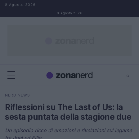
Salta al contenuto
8 Agosto 2026
8 Agosto 2026
⌕
×
⌕
NERD NEWS
Cerca
Riflessioni su The Last of Us: la
sesta puntata della stagione due
Un episodio ricco di emozioni e rivelazioni sul legame
tra Joel ed Ellie.