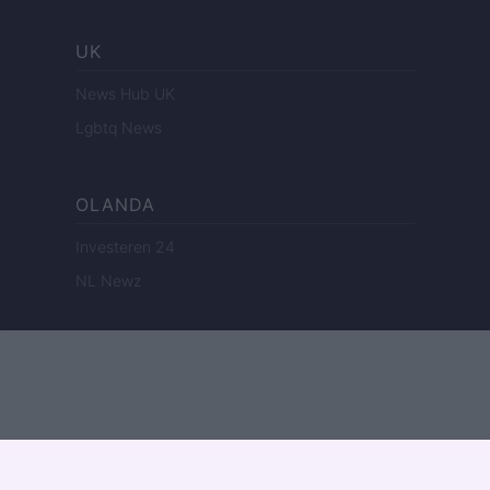
UK
News Hub UK
Lgbtq News
OLANDA
Investeren 24
NL Newz