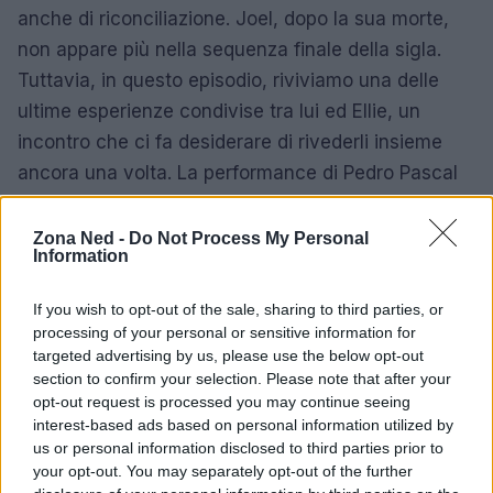
anche di riconciliazione. Joel, dopo la sua morte,
non appare più nella sequenza finale della sigla.
Tuttavia, in questo episodio, riviviamo una delle
ultime esperienze condivise tra lui ed Ellie, un
incontro che ci fa desiderare di rivederli insieme
ancora una volta. La performance di Pedro Pascal
trasmette una profondità emotiva che non può
essere sottovalutata. La chimica tra i due attori è
Zona Ned -
Do Not Process My Personal
Information
palpabile, e ogni scena sa di autentico.
If you wish to opt-out of the sale, sharing to third parties, or
Personalmente, spero che avremo altre occasioni
processing of your personal or sensitive information for
per vedere Joel e Ellie insieme. La loro storia è
targeted advertising by us, please use the below opt-out
complessa, intrisa di amore, dolore e segreti. La
section to confirm your selection. Please note that after your
opt-out request is processed you may continue seeing
stagione due di The Last of Us continua a
interest-based ads based on personal information utilized by
sorprendere e a emozionare, lasciando i fan con il
us or personal information disclosed to third parties prior to
fiato sospeso. Non ci resta che attendere la
your opt-out. You may separately opt-out of the further