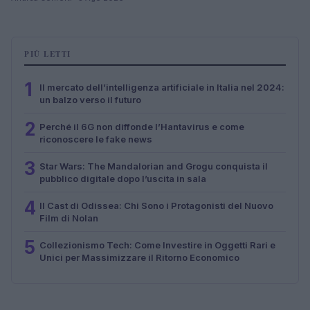
PIÙ LETTI
1
Il mercato dell’intelligenza artificiale in Italia nel 2024:
un balzo verso il futuro
2
Perché il 6G non diffonde l’Hantavirus e come
riconoscere le fake news
3
Star Wars: The Mandalorian and Grogu conquista il
pubblico digitale dopo l’uscita in sala
4
Il Cast di Odissea: Chi Sono i Protagonisti del Nuovo
Film di Nolan
5
Collezionismo Tech: Come Investire in Oggetti Rari e
Unici per Massimizzare il Ritorno Economico