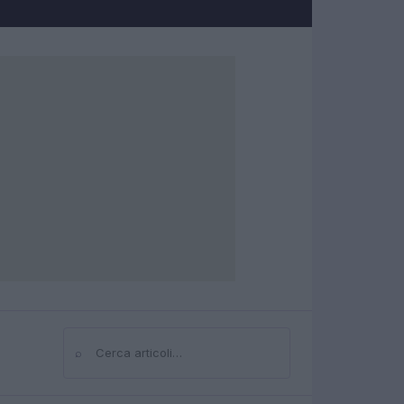
⌕
Cerca