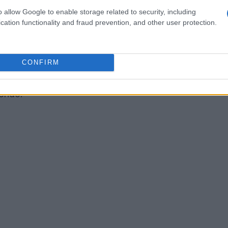
, come Privacy International e Liberty, hanno
o allow Google to enable storage related to security, including
per gli utenti britannici potrebbe
cation functionality and fraud prevention, and other user protection.
ondiale. Caroline Wilson Palow, rappresentante
: “Se Apple accetta di compromettere la cifratura
e per tutti.” Questa affermazione mette in
CONFIRM
otrebbero essere sfruttate da governi ostili,
mondo.