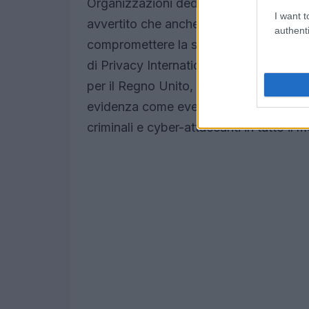
Organizzazioni dedite ai
diritti digitali
I want t
avvertito che anche un accesso limitato 
authenti
compromettere la sicurezza a livello m
di Privacy International, ha dichiarato
per il Regno Unito, la comprometterebb
evidenza come eventuali vulnerabilità p
criminali e cyber-attaccanti in tutto il 