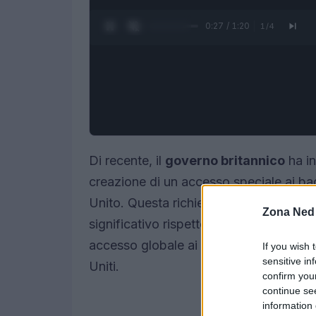
0:28 / 1:20
1
/
4
Di recente, il
governo britannico
ha in
creazione di un accesso speciale ai ba
Unito. Questa richiesta, avanzata all’
Zona Ned
significativo rispetto al precedente or
accesso globale ai dati degli utenti e 
If you wish 
sensitive in
Uniti.
confirm you
continue se
information 