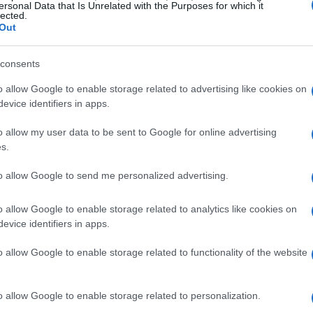
i informatiche. L’azienda ha confermato la sua
ersonal Data that Is Unrelated with the Purposes for which it
lected.
mai costruito né costruiremo una backdoor o
Out
” La sede di Cupertino si dice profondamente
consents
ADP nel Regno Unito, specialmente in un periodo
acce informatiche.
o allow Google to enable storage related to advertising like cookies on
evice identifiers in apps.
a governativa
o allow my user data to be sent to Google for online advertising
s.
n ha né confermato né smentito l’esistenza del
to allow Google to send me personalized advertising.
 di proteggere la sicurezza dei cittadini. Tali
 Notices
(TCN), sono previsti dall’Investigatory
o allow Google to enable storage related to analytics like cookies on
evice identifiers in apps.
strumenti essenziali per le indagini contro il
o allow Google to enable storage related to functionality of the website
obale
o allow Google to enable storage related to personalization.