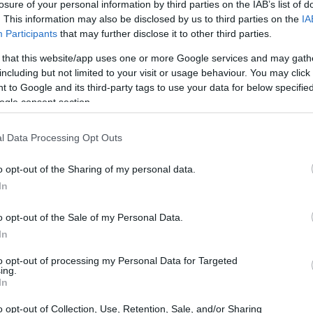
losure of your personal information by third parties on the IAB’s list of
. This information may also be disclosed by us to third parties on the
IA
Participants
that may further disclose it to other third parties.
 that this website/app uses one or more Google services and may gath
including but not limited to your visit or usage behaviour. You may click 
 to Google and its third-party tags to use your data for below specifi
ogle consent section.
l Data Processing Opt Outs
o opt-out of the Sharing of my personal data.
In
o opt-out of the Sale of my Personal Data.
In
aveva già preso la decisione di eliminare dal
to opt-out of processing my Personal Data for Targeted
ing.
anzata di sicurezza, conosciuta come
iCloud
In
 ha lasciato gli utenti privi di una protezione
o opt-out of Collection, Use, Retention, Sale, and/or Sharing