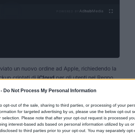
Ad
hub
Media
POWERED BY
viato un nuovo ordine ad Apple, richiedendo la
ckup criptati di
iCloud
per gli utenti nel Regno
inizio di settembre, segna un cambiamento
 -
Do Not Process My Personal Information
dine del gennaio 2025, che mirava a ottenere un
aveva generato tensioni diplomatiche con gli Stati
to opt-out of the sale, sharing to third parties, or processing of your per
formation for targeted advertising by us, please use the below opt-out s
r selection. Please note that after your opt-out request is processed y
eing interest-based ads based on personal information utilized by us or
disclosed to third parties prior to your opt-out. You may separately opt-