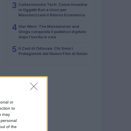
3
Collezionismo Tech: Come Investire
in Oggetti Rari e Unici per
Massimizzare il Ritorno Economico
4
Star Wars: The Mandalorian and
Grogu conquista il pubblico digitale
dopo l’uscita in sala
5
Il Cast di Odissea: Chi Sono i
Protagonisti del Nuovo Film di Nolan
sonal or
ection to
ou may
 personal
out of the