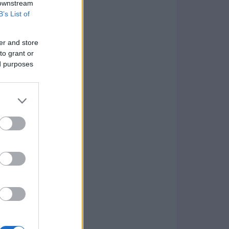
 downstream
B’s List of
er and store
to grant or
ed purposes