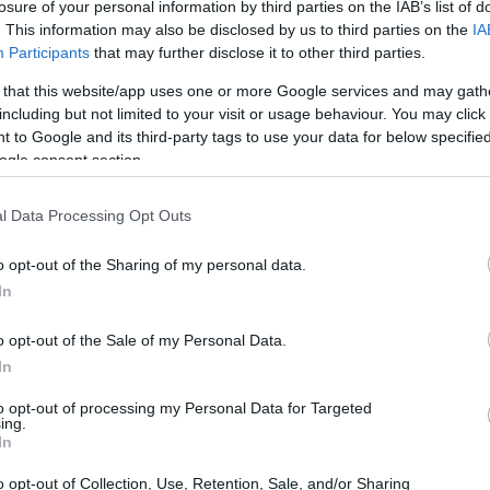
losure of your personal information by third parties on the IAB’s list of
. This information may also be disclosed by us to third parties on the
IA
Participants
that may further disclose it to other third parties.
 that this website/app uses one or more Google services and may gath
including but not limited to your visit or usage behaviour. You may click 
 to Google and its third-party tags to use your data for below specifi
ogle consent section.
l Data Processing Opt Outs
o opt-out of the Sharing of my personal data.
In
o opt-out of the Sale of my Personal Data.
In
distingue
to opt-out of processing my Personal Data for Targeted
ing.
In
tra gameplay platform 2D e una forte
ella del
side‑scrolling
classico, ma arricchita da
o opt-out of Collection, Use, Retention, Sale, and/or Sharing