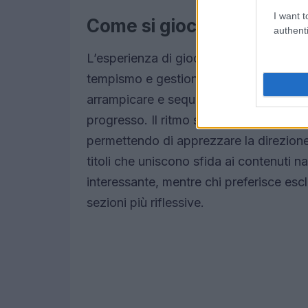
I want t
Come si gioca: meccanich
authenti
L’esperienza di gioco combina
platfo
tempismo e gestione delle risorse. Le m
arrampicare e sequenze stealth occasion
progresso. Il ritmo spesso alterna momen
permettendo di apprezzare la direzione a
titoli che uniscono sfida ai contenuti na
interessante, mentre chi preferisce es
sezioni più riflessive.