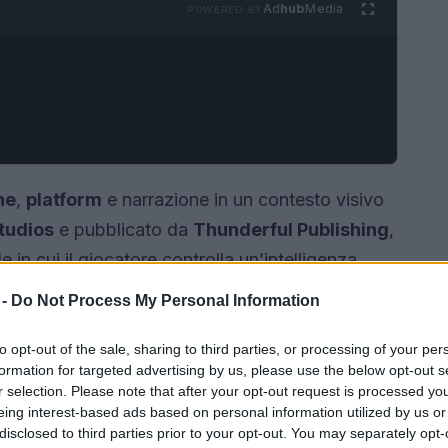
Ad
hub
Media
POWERED BY
ne
,
platform
e narrazione in un contesto visivo
tudios
e pubblicato da
Thunderful Publishing
,
 in cui il giocatore controlla un’intelligenza
no, all’interno di una città cyberpunk oscura. In
 -
Do Not Process My Personal Information
ogetto, le impressioni della prima prova su
r chi volesse installarlo su
PC
, compresi i
to opt-out of the sale, sharing to third parties, or processing of your per
formation for targeted advertising by us, please use the below opt-out s
r selection. Please note that after your opt-out request is processed y
eing interest-based ads based on personal information utilized by us or
disclosed to third parties prior to your opt-out. You may separately opt-