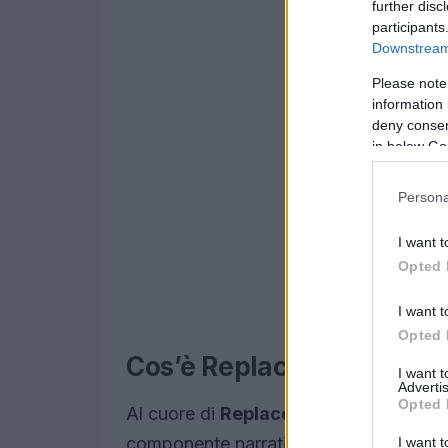
further disc
participants
Downstream 
Please note
information 
deny consent
in below Go
Persona
I want t
Opted 
I want t
Opted 
Cos’è Replaced e cosa lo 
I want 
Advertis
Opted 
Al cuore di
Replaced
c’è una fusione 
componente narrativa: la struttura è qu
I want t