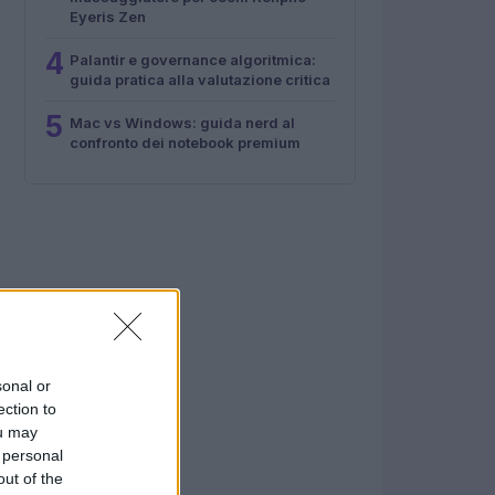
Eyeris Zen
4
Palantir e governance algoritmica:
guida pratica alla valutazione critica
5
Mac vs Windows: guida nerd al
confronto dei notebook premium
sonal or
ection to
ou may
 personal
out of the