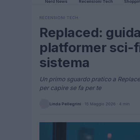
Nerd News
Recensioni Tech
Shoppi
RECENSIONI TECH
Replaced: guida
platformer sci‑fi
sistema
Un primo sguardo pratico a Replaced
per capire se fa per te
Linda Pellegrini
·
15 Maggio 2026
· 4 min