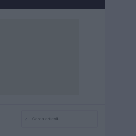
⌕
Cerca