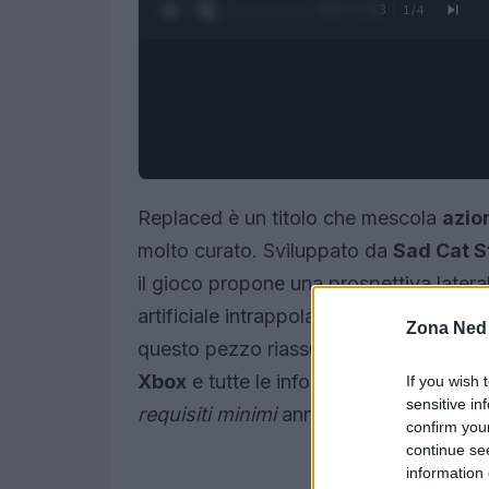
0:28 / 1:23
1
/
4
Replaced è un titolo che mescola
azio
molto curato. Sviluppato da
Sad Cat S
il gioco propone una prospettiva laterale
artificiale intrappolata in un corpo uma
Zona Ned
questo pezzo riassumo l’essenza del pr
Xbox
e tutte le informazioni pratiche pe
If you wish 
sensitive in
requisiti minimi
annunciati.
confirm you
continue se
information 