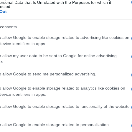
ersonal Data that Is Unrelated with the Purposes for which it
lected.
i tecnici. Lo stile grafico è dichiaratamente
Out
zioni moderne che creano uno stile visivo quasi
 a enfatizzare l’atmosfera
dystopian
del mondo
consents
 un corpo umano, guida il giocatore attraverso
o allow Google to enable storage related to advertising like cookies on
a e scontri con nemici meccanici e umani,
evice identifiers in apps.
i ambientali e combattimento ravvicinato.
o allow my user data to be sent to Google for online advertising
s.
tiva
to allow Google to send me personalized advertising.
enze di racconto a fasi di gioco attive, con una
o allow Google to enable storage related to analytics like cookies on
orporazione dominante e sul passato del
evice identifiers in apps.
k fa da sfondo a temi come identità, controllo
ei dialoghi sia negli ambienti esplorabili. Il
o allow Google to enable storage related to functionality of the website
 degli indizi, invitando il giocatore a osservare
 di storia per comprendere il quadro complessivo.
o allow Google to enable storage related to personalization.