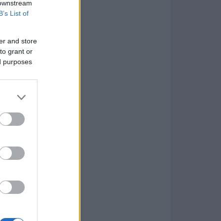
 downstream
B’s List of
er and store
to grant or
ed purposes