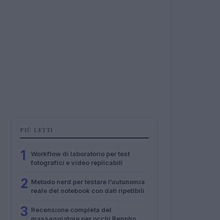
PIÙ LETTI
1
Workflow di laboratorio per test
fotografici e video replicabili
2
Metodo nerd per testare l’autonomia
reale del notebook con dati ripetibili
3
Recensione completa del
massaggiatore per occhi Renpho