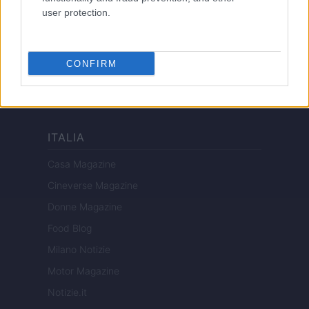
user protection.
Copyright © 2026 · Edito da AdHub Media — Italia
Tutti i diritti riservati
I contenuti sono curati dalla redazione con il supporto di strumenti digitali e
realizzati in collaborazione con autori indipendenti.
CONFIRM
ITALIA
Casa Magazine
Cineverse Magazine
Donne Magazine
Food Blog
Milano Notizie
Motor Magazine
Notizie.it