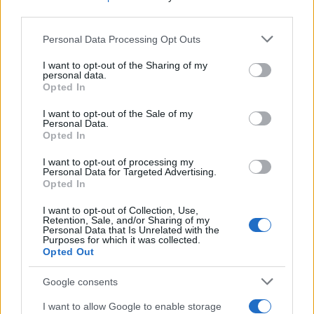
un balzo verso il futuro
third parties.
2
Perché il 6G non diffonde l’Hantavirus e come
Please note that this website/app uses one or more Google
Personal Data Processing Opt Outs
riconoscere le fake news
services and may gather and store information including but
not limited to your visit or usage behaviour. You may click to
I want to opt-out of the Sharing of my
3
Hori Gaming Headset Pro: audio e personalizzazione
personal data.
grant or deny consent to Google and its third-party tags to
per il gaming
Opted In
use your data for below specified purposes in below Google
4
consent section.
Palantir e governance algoritmica: guida pratica alla
I want to opt-out of the Sale of my
Personal Data.
valutazione critica
Opted In
5
Collezionismo Tech: Come Investire in Oggetti Rari e
I want to opt-out of processing my
Unici per Massimizzare il Ritorno Economico
Personal Data for Targeted Advertising.
Opted In
I want to opt-out of Collection, Use,
Retention, Sale, and/or Sharing of my
Personal Data that Is Unrelated with the
Purposes for which it was collected.
Opted Out
Google consents
Il tuo universo geek, ogni giorno. Nerd news, recensioni
I want to allow Google to enable storage
tech, fanatismo tech e shopping per i veri appassionati.