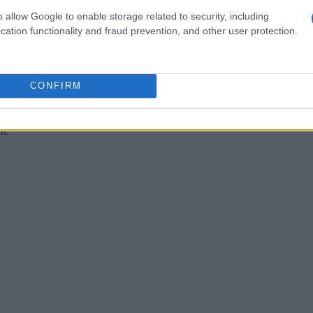
o allow Google to enable storage related to security, including
onformazione della mano, garantendo un
cation functionality and fraud prevention, and other user protection.
ato. I gamer possono utilizzare questo mouse
. La sua leggerezza è un ulteriore vantaggio,
CONFIRM
noltre, la possibilità di utilizzare il mouse sia in
 grande versatilità, adattandosi a diversi
i.