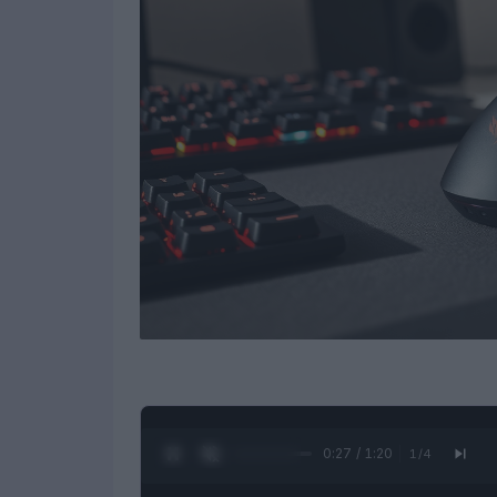
0:28 / 1:20
1
/
4