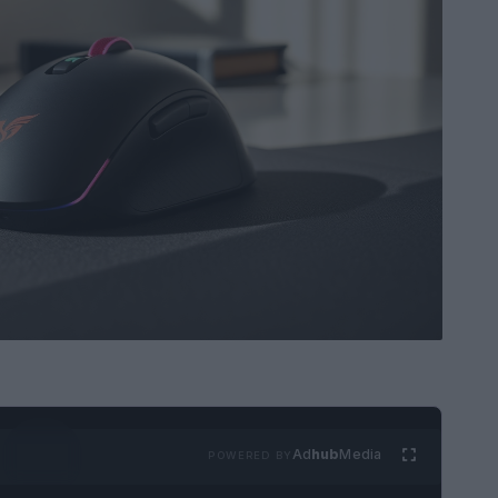
Ad
hub
Media
POWERED BY