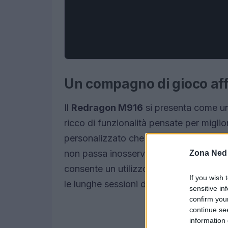
Un compagno di gioco aff
Il
Redragon M916
si presenta come u
ricco di funzionalità pensate per migli
personalizzato che si distingue per ele
non passa inosservato. L’adozione di m
Zona Ned
consente un utilizzo prolungato senza 
If you wish 
le lunghe sessioni di gioco o per chi l
sensitive in
confirm you
continue se
information 