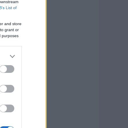
 downstream
B’s List of
er and store
to grant or
ed purposes