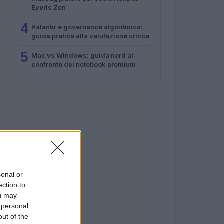
Eyeris Zen
4
Palantir e governance algoritmica:
guida pratica alla valutazione critica
5
Mac vs Windows: guida nerd al
confronto dei notebook premium
sonal or
ection to
ou may
 personal
out of the