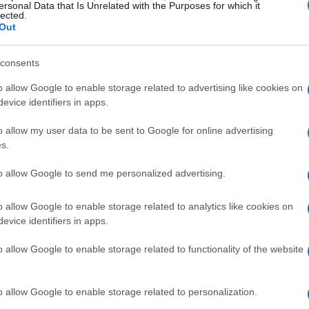
i, perfetta per i giochi che richiedono riflessi
ersonal Data that Is Unrelated with the Purposes for which it
lected.
golabili, che variano da 100 a 26.000, gli utenti
Out
ità del mouse alle proprie esigenze di gioco.
consents
n RPG strategico, il M916 si adatta perfettamente
o allow Google to enable storage related to advertising like cookies on
evice identifiers in apps.
vello
o allow my user data to be sent to Google for online advertising
s.
te del
M916
è la possibilità di personalizzare
to allow Google to send me personalized advertising.
, gli utenti possono modificare i tasti
 preferenze di gioco. Questo significa che le
o allow Google to enable storage related to analytics like cookies on
 le impostazioni DPI possono essere settate in
evice identifiers in apps.
idità durante le partite. Con due pulsanti laterali
o allow Google to enable storage related to functionality of the website
ioni più importanti sarà un gioco da ragazzi.
o allow Google to enable storage related to personalization.
gni gamer