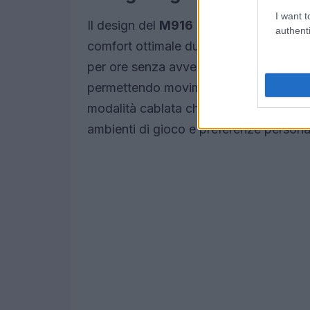
I want t
Il design del
M916
segue la naturale c
authenti
comfort ottimale durante l’uso prolung
per ore senza avvertire fastidi o dolori
permettendo movimenti fluidi e reattivi. I
modalità cablata che wireless offre una
ambienti di gioco e preferenze personal