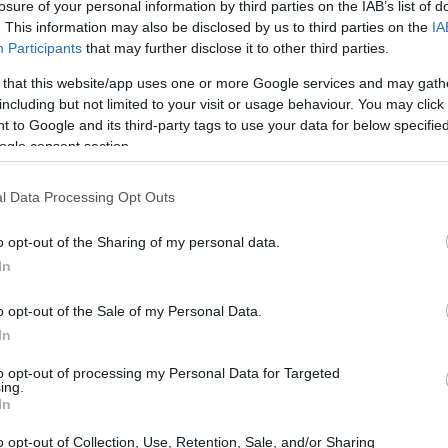
losure of your personal information by third parties on the IAB’s list of
. This information may also be disclosed by us to third parties on the
IA
Participants
that may further disclose it to other third parties.
 that this website/app uses one or more Google services and may gath
including but not limited to your visit or usage behaviour. You may click 
 to Google and its third-party tags to use your data for below specifi
ogle consent section.
l Data Processing Opt Outs
o opt-out of the Sharing of my personal data.
In
o opt-out of the Sale of my Personal Data.
In
 tecnologia avanzata
to opt-out of processing my Personal Data for Targeted
ing.
di connessione avanzato, supportando sia
In
4GHz. Ciò garantisce una risposta rapida e una
o opt-out of Collection, Use, Retention, Sale, and/or Sharing