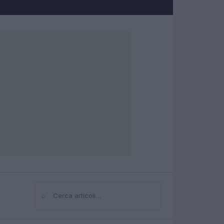
⌕
Cerca