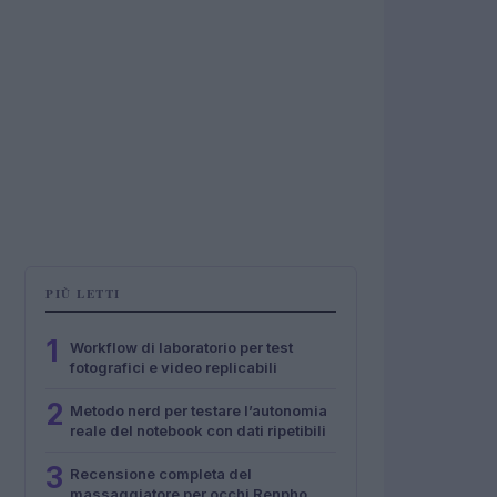
PIÙ LETTI
1
Workflow di laboratorio per test
fotografici e video replicabili
2
Metodo nerd per testare l’autonomia
reale del notebook con dati ripetibili
3
Recensione completa del
massaggiatore per occhi Renpho