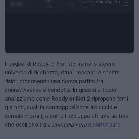
0:29 /
Ad
hub
Media
POWERED
1
/
4
1:20
BY
Il sequel di Ready or Not ritorna nello stesso
universo di ricchezza, rituali macabri e scontri
fisici, proponendo una nuova partita tra
sopravvivenza e vendetta. In questo articolo
analizziamo come
Ready or Not 2
ripropone temi
già noti, quali la contrapposizione tra ricchi e
comuni mortali, e come li sviluppa attraverso toni
che oscillano tra
commedia nera
e
horror puro
.