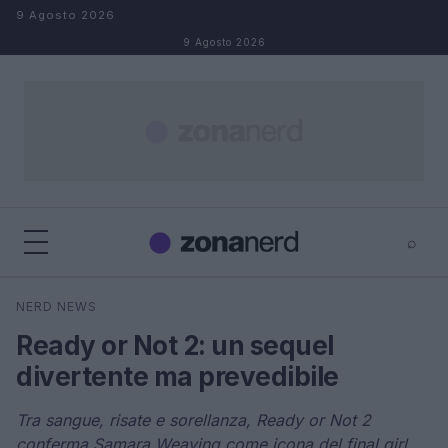
Salta al contenuto
9 Agosto 2026
9 Agosto 2026
⌕
×
⌕
NERD NEWS
Cerca
Ready or Not 2: un sequel
divertente ma prevedibile
Tra sangue, risate e sorellanza, Ready or Not 2
conferma Samara Weaving come icona del final girl