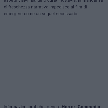
aspetti visivi risultano curati; tuttavia, la mancanza
di freschezza narrativa impedisce al film di
emergere come un sequel necessario.
Informazioni pratiche: genere
Horror
,
Commedia
,