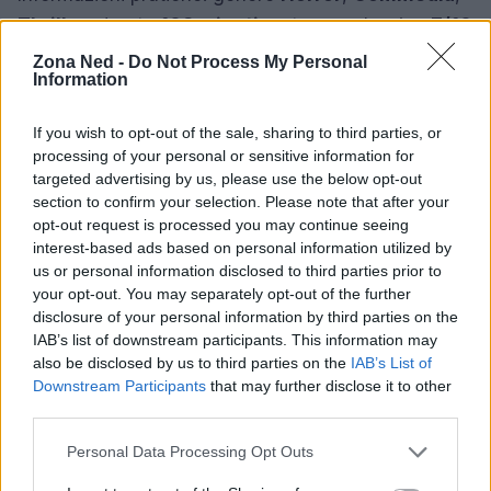
Thriller
; durata
108 minuti
; voto complessivo
7/10
con sottovalutazioni tecniche: storia 7, recitazione
Zona Ned -
Do Not Process My Personal
Information
7.5, regia 7, visuals 7. Valutazione finale: un sequel
godibile che non supera l’originale. Consigliato
If you wish to opt-out of the sale, sharing to third parties, or
l’acquisto per i fan;
rated R
per violenza grafica,
processing of your personal or sensitive information for
linguaggio e uso occasionale di droghe. Buy to
targeted advertising by us, please use the below opt-out
section to confirm your selection. Please note that after your
own: sì.
opt-out request is processed you may continue seeing
interest-based ads based on personal information utilized by
us or personal information disclosed to third parties prior to
your opt-out. You may separately opt-out of the further
AUTORE
disclosure of your personal information by third parties on the
Staff
IAB’s list of downstream participants. This information may
also be disclosed by us to third parties on the
IAB’s List of
Downstream Participants
that may further disclose it to other
third parties.
Please note that this website/app uses one or more Google
Personal Data Processing Opt Outs
services and may gather and store information including but