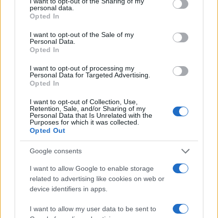
not limited to your visit or usage behaviour. You may click to
I want to opt-out of the Sharing of my
personal data.
grant or deny consent to Google and its third-party tags to
Opted In
use your data for below specified purposes in below Google
consent section.
I want to opt-out of the Sale of my
Personal Data.
Opted In
I want to opt-out of processing my
Personal Data for Targeted Advertising.
Opted In
I want to opt-out of Collection, Use,
Retention, Sale, and/or Sharing of my
Personal Data that Is Unrelated with the
Purposes for which it was collected.
Opted Out
Google consents
I want to allow Google to enable storage
Continua a leggere
related to advertising like cookies on web or
device identifiers in apps.
NERD NEWS
I want to allow my user data to be sent to