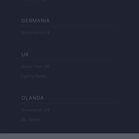
GERMANIA
Investieren24
UK
News Hub UK
Lgbtq News
OLANDA
Investeren 24
NL Newz