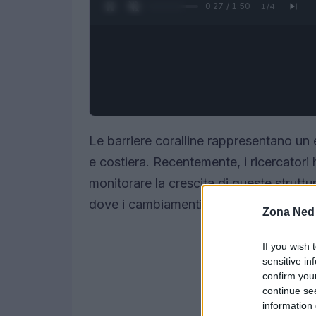
0:28 / 1:50
1
/
4
Le barriere coralline rappresentano un
e costiera. Recentemente, i ricercator
monitorare la crescita di queste struttu
dove i cambiamenti climatici stanno a
Zona Ned
If you wish 
sensitive in
confirm you
continue se
information 