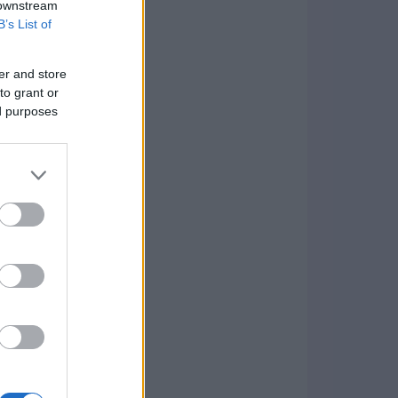
 downstream
B’s List of
er and store
to grant or
ed purposes