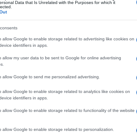
alline nella protezione costiera
ersonal Data that Is Unrelated with the Purposes for which it
lected.
Out
agonate a una
foresta marina
, offrendo riparo e
riscalda, si verifica un danno duplice: da un lato,
consents
, gli habitat marini vengono compromessi. La
o allow Google to enable storage related to advertising like cookies on
e per mantenere l’equilibrio ecologico negli
evice identifiers in apps.
a loro protezione.
o allow my user data to be sent to Google for online advertising
s.
lorazione
to allow Google to send me personalized advertising.
ottando per salvare le barriere coralline. Nelle
o allow Google to enable storage related to analytics like cookies on
progetti di
ri-colorazione
dei coralli, che mirano
evice identifiers in apps.
li delle barriere. Questo approccio si sta rivelando
o allow Google to enable storage related to functionality of the website
tiche, dove i ricercatori sono molto attenti alla
o allow Google to enable storage related to personalization.