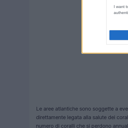
I want t
authenti
Le aree atlantiche sono soggette a event
direttamente legata alla salute dei cora
numero di coralli che si perdono annualm