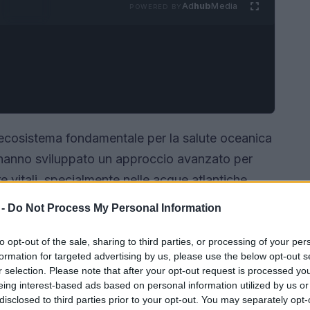
Ad
hub
Media
POWERED BY
 ecosistema fondamentale per la salute oceanica
i hanno sviluppato un approccio avanzato per
re vitali, specialmente nelle acque atlantiche,
vendo un impatto devastante.
 -
Do Not Process My Personal Information
to opt-out of the sale, sharing to third parties, or processing of your per
formation for targeted advertising by us, please use the below opt-out s
r selection. Please note that after your opt-out request is processed y
eing interest-based ads based on personal information utilized by us or
disclosed to third parties prior to your opt-out. You may separately opt-