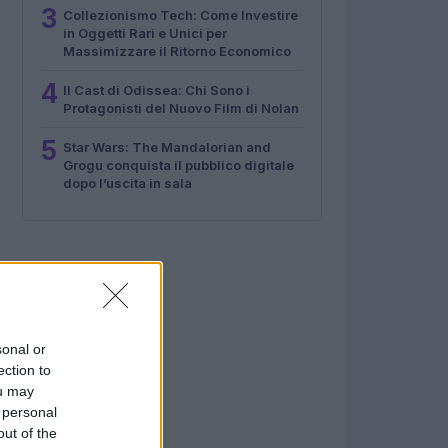
3
Collezionismo Tech: Come Investire
in Oggetti Rari e Unici per
Massimizzare il Ritorno Economico
4
Il Cast di Odissea: Chi Sono i
Protagonisti del Nuovo Film di Nolan
5
Star Wars: The Mandalorian and
Grogu conquista il pubblico digitale
dopo l’uscita in sala
sonal or
ection to
ou may
 personal
out of the