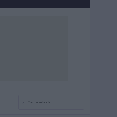
⌕
Cerca