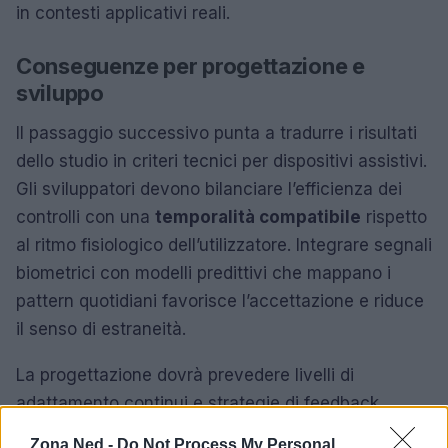
in contesti applicativi reali.
Conseguenze per progettazione e
sviluppo
Il passaggio successivo punta a tradurre i risultati
dello studio in criteri tecnici per dispositivi assistivi.
Gli sviluppatori devono bilanciare l’efficienza dei
controlli con una
temporalità compatibile
rispetto
al ritmo fisiologico dell’utilizzatore. Integrare segnali
biometrici con modelli predittivi che mappano i
pattern quotidiani favorisce l’accettazione e riduce
il senso di estraneità.
La progettazione dovrà prevedere livelli di
adattamento continui e strategie di feedback
trasparente per aumentare il senso di controllo e
Zona Ned -
Do Not Process My Personal