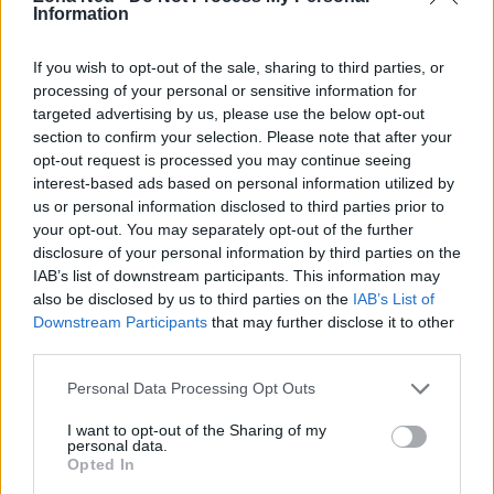
appartenenza al corpo. Inoltre, l’architettura
Information
software dovrebbe includere moduli per la
If you wish to opt-out of the sale, sharing to third parties, or
personalizzazione dei parametri temporali e per la
processing of your personal or sensitive information for
validazione in condizioni ecologiche.
targeted advertising by us, please use the below opt-out
section to confirm your selection. Please note that after your
I protocolli di valutazione richiesti comprenderanno
opt-out request is processed you may continue seeing
interest-based ads based on personal information utilized by
test su modelli protesici in contesti applicativi reali
us or personal information disclosed to third parties prior to
e misurazioni oggettive dell’usabilità. In prospettiva,
your opt-out. You may separately opt-out of the further
saranno necessarie sperimentazioni cliniche e studi
disclosure of your personal information by third parties on the
IAB’s list of downstream participants. This information may
di campo per confermare l’efficacia delle soluzioni
also be disclosed by us to third parties on the
IAB’s List of
e definire standard operativi condivisi per
robot
Downstream Participants
that may further disclose it to other
indossabili
.
third parties.
Please note that this website/app uses one or more Google
Personal Data Processing Opt Outs
Uso della realtà virtuale come banco di
services and may gather and store information including but
prova
not limited to your visit or usage behaviour. You may click to
I want to opt-out of the Sharing of my
personal data.
grant or deny consent to Google and its third-party tags to
La realtà virtuale viene impiegata come banco di
Opted In
use your data for below specified purposes in below Google
prova per testare iterativamente comportamenti