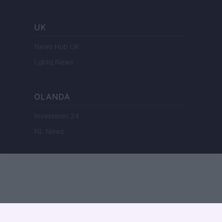
UK
News Hub UK
Lgbtq News
OLANDA
Investeren 24
NL Newz