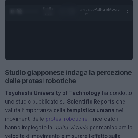
0:29 /
Ad
hub
Media
POWERED
1
/
4
1:23
BY
Studio giapponese indaga la percezione
delle protesi robotiche
Toyohashi University of Technology
ha condotto
uno studio pubblicato su
Scientific Reports
che
valuta l’importanza della
tempistica umana
nei
movimenti delle
protesi robotiche
. I ricercatori
hanno impiegato la
realtà virtuale
per manipolare la
velocità di movimento e misurare l’effetto sulla