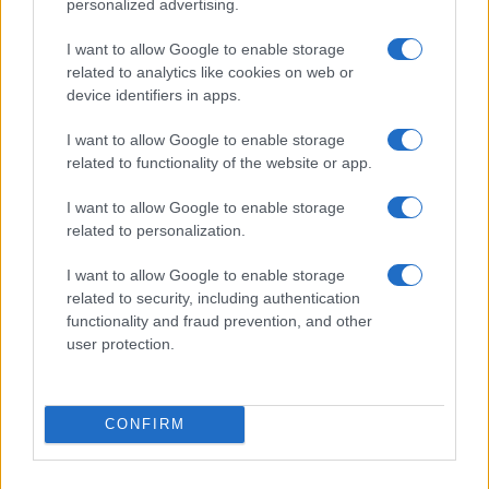
personalized advertising.
necessità di protocolli ripetibili e metriche
oggettive per integrare queste evidenze nei criteri
I want to allow Google to enable storage
related to analytics like cookies on web or
di progettazione e negli standard operativi.
device identifiers in apps.
I want to allow Google to enable storage
related to functionality of the website or app.
AUTORE
Staff
I want to allow Google to enable storage
related to personalization.
I want to allow Google to enable storage
related to security, including authentication
functionality and fraud prevention, and other
user protection.
CONFIRM