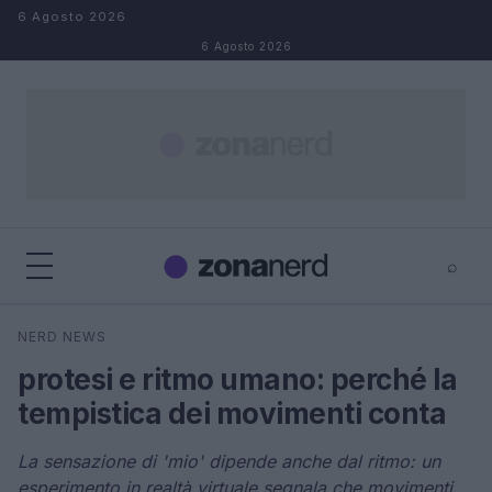
Salta al contenuto
6 Agosto 2026
6 Agosto 2026
⌕
×
⌕
NERD NEWS
Cerca
protesi e ritmo umano: perché la
tempistica dei movimenti conta
La sensazione di 'mio' dipende anche dal ritmo: un
esperimento in realtà virtuale segnala che movimenti