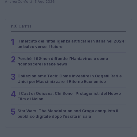
Andrea Conforti · 5 Ago 2026
PIÙ LETTI
1
Il mercato dell’intelligenza artificiale in Italia nel 2024:
un balzo verso il futuro
2
Perché il 6G non diffonde l’Hantavirus e come
riconoscere le fake news
3
Collezionismo Tech: Come Investire in Oggetti Rari e
Unici per Massimizzare il Ritorno Economico
4
Il Cast di Odissea: Chi Sono i Protagonisti del Nuovo
Film di Nolan
5
Star Wars: The Mandalorian and Grogu conquista il
pubblico digitale dopo l’uscita in sala