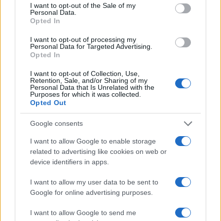
consent section.
I want to opt-out of the Sale of my
protesici in condizioni controllate.
Realtà virtuale
Personal Data.
Opted In
consente di simulare scenari complessi e di
raccogliere risposte psicofisiologiche prima di
I want to opt-out of processing my
Personal Data for Targeted Advertising.
passare a sperimentazioni cliniche e studi di
Opted In
campo. Questo approccio riduce i rischi per i
I want to opt-out of Collection, Use,
Retention, Sale, and/or Sharing of my
pazienti e accelera la validazione delle soluzioni
Personal Data that Is Unrelated with the
Purposes for which it was collected.
tecnologiche.
Opted Out
La ricerca della Toyohashi University of
Google consents
Technology segnala che la naturalezza percepita
I want to allow Google to enable storage
di un arto artificiale dipende sia dal
ritmo
che dalla
related to advertising like cookies on web or
tecnica
. Programmare una protesi perché si muova
device identifiers in apps.
con pattern biologici coerenti può trasformare un
I want to allow my user data to be sent to
dispositivo avanzato in un’estensione accettata del
Google for online advertising purposes.
corpo umano. Giulia Romano, ex Google Ads
I want to allow Google to send me
specialist, osserva che i dati suggeriscono la