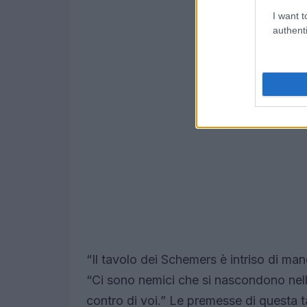
I want t
authenti
“Il tavolo dei Schemers è intriso di ma
“Ci sono nemici che si nascondono nell
contro di voi.” Le premesse di questa 