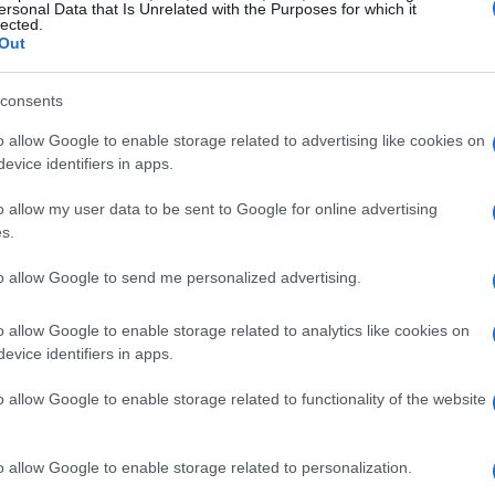
ersonal Data that Is Unrelated with the Purposes for which it
lected.
Out
 dei Schemers
consents
aggi di
Halandil Fang
, interpretato da
Liam
o allow Google to enable storage related to advertising like cookies on
Jaffe
,
Azune Nayar
di
Luis Carazo
e
Murray
evice identifiers in apps.
la presenza di Murray e Bolaire era attesa,
o allow my user data to be sent to Google for online advertising
 una sorpresa per molti fan.
s.
to allow Google to send me personalized advertising.
hemers
o allow Google to enable storage related to analytics like cookies on
 scelta del tavolo non dipende solo dal tipo di
evice identifiers in apps.
i gioco. I Schemers si concentrano su temi di
tavola esplorerà dinamiche di potere e conflitti
o allow Google to enable storage related to functionality of the website
un’avventura carica di tensione e colpi di scena.
o allow Google to enable storage related to personalization.