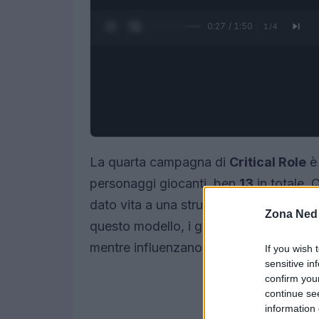
0:28 / 1:50
1
/
4
La quarta campagna di
Critical Role
è 
personaggi giocanti, ben
13
in totale. 
dato vita a una struttura di gioco innov
Zona Ned
questo modello, i giocatori si dividono 
mentre influenzano le avventure altrui.
If you wish 
sensitive in
confirm you
continue se
information 