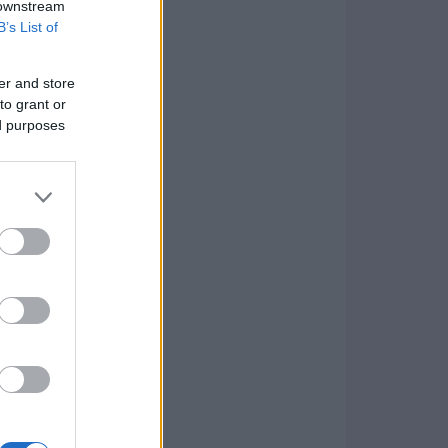
 downstream
B’s List of
er and store
to grant or
ed purposes