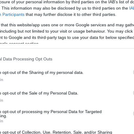
losure of your personal information by third parties on the IAB’s list of
. This information may also be disclosed by us to third parties on the
IA
Participants
that may further disclose it to other third parties.
 that this website/app uses one or more Google services and may gath
including but not limited to your visit or usage behaviour. You may click 
 to Google and its third-party tags to use your data for below specifi
ogle consent section.
l Data Processing Opt Outs
o opt-out of the Sharing of my personal data.
In
o opt-out of the Sale of my Personal Data.
ovo
Game Master
,
Brennan Lee Mulligan
, ha
In
 presenza di tre tavoli: i
Soldiers
, i
Seekers
e i
to opt-out of processing my Personal Data for Targeted
ing.
rs è stato esplorato nei primi episodi, i Schemers
In
eo dedicato, rivelando alcuni dei personaggi più
o opt-out of Collection, Use, Retention, Sale, and/or Sharing