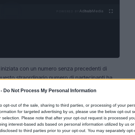
Ad
hub
Media
POWERED BY
iniziata con un numero senza precedenti di
Questo straordinario numero di partecipanti ha
ativa, ispirata al formato
West Marches
. In
 -
Do Not Process My Personal Information
in sottogruppi, esprimendo storie individuali
to opt-out of the sale, sharing to third parties, or processing of your per
formation for targeted advertising by us, please use the below opt-out s
r selection. Please note that after your opt-out request is processed y
eing interest-based ads based on personal information utilized by us or
disclosed to third parties prior to your opt-out. You may separately opt-