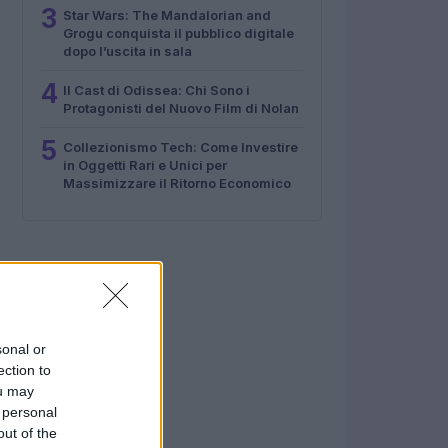
3
Star Wars: The Mandalorian and
Grogu conquista il pubblico digitale
dopo l’uscita in sala
4
Il Cast di Odissea: Chi Sono i
Protagonisti del Nuovo Film di Nolan
5
Collezionismo Tech: Come Investire
in Oggetti Rari e Unici per
Massimizzare il Ritorno Economico
sonal or
ection to
ou may
 personal
out of the