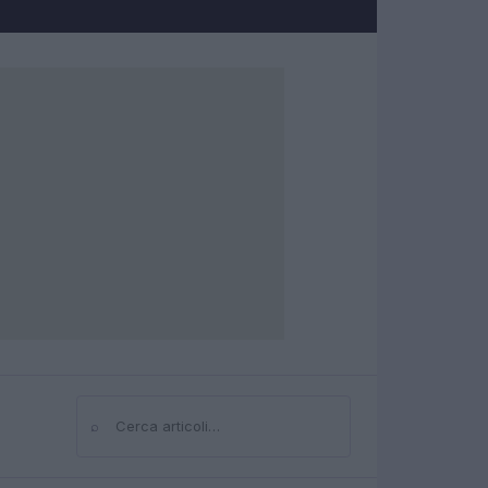
⌕
Cerca