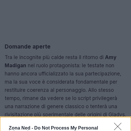
Domande aperte
Tra le incognite più calde resta il ritorno di
Amy
Madigan
nel ruolo protagonista: le testate non
hanno ancora ufficializzato la sua partecipazione,
ma la sua voce è considerata fondamentale per
restituire coerenza al personaggio. Allo stesso
tempo, rimane da vedere se lo script privilegerà
una narrazione di genere classico o tenterà una
rivisitazione più sperimentale delle origini di Gladys,
sfruttando la sensibilità di entrambi gli autori.
Zona Ned -
Do Not Process My Personal