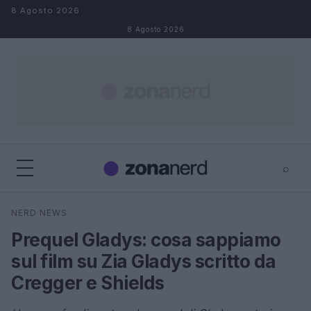
Salta al contenuto
8 Agosto 2026
8 Agosto 2026
⌕
×
⌕
NERD NEWS
Cerca
Prequel Gladys: cosa sappiamo
sul film su Zia Gladys scritto da
Cregger e Shields