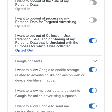
I want to opt-out of the Sale of my
Francesca Lombardi
Personal Data.
Opted In
Francesca Lombardi, fiorentina, prese appunti
tecnici dal primo box di un circuito toscano e
I want to opt-out of processing my
da allora firma approfondimenti sui motori. In
Personal Data for Targeted Advertising.
redazione sostiene un approccio metodico
Opted In
alle prove su pista, cura il format 'tecnica e
I want to opt-out of Collection, Use,
cronaca' e conserva i fogli di appunti del
Retention, Sale, and/or Sharing of my
debutto tecnico in autodromo.
Personal Data that Is Unrelated with the
Purposes for which it was collected.
Opted Out
Google consents
I want to allow Google to enable storage
related to advertising like cookies on web or
device identifiers in apps.
I want to allow my user data to be sent to
Google for online advertising purposes.
I want to allow Google to send me
personalized advertising.