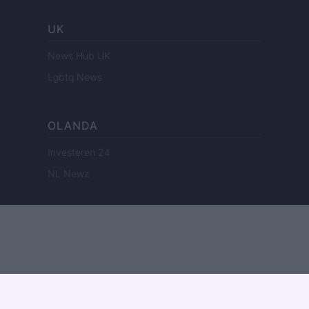
UK
News Hub UK
Lgbtq News
OLANDA
Investeren 24
NL Newz