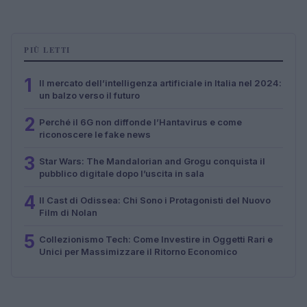
PIÙ LETTI
1
Il mercato dell’intelligenza artificiale in Italia nel 2024:
un balzo verso il futuro
2
Perché il 6G non diffonde l’Hantavirus e come
riconoscere le fake news
3
Star Wars: The Mandalorian and Grogu conquista il
pubblico digitale dopo l’uscita in sala
4
Il Cast di Odissea: Chi Sono i Protagonisti del Nuovo
Film di Nolan
5
Collezionismo Tech: Come Investire in Oggetti Rari e
Unici per Massimizzare il Ritorno Economico