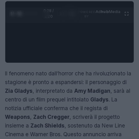
0:29 /
Ad
hub
Media
POWERED
1
/
4
1:20
BY
Il fenomeno nato dall’horror che ha rivoluzionato la
stagione è pronto a espandersi: il personaggio di
Zia Gladys
, interpretato da
Amy Madigan
, sarà al
centro di un film prequel intitolato
Gladys
. La
notizia ufficiale conferma che il regista di
Weapons
,
Zach Cregger
, scriverà il progetto
insieme a
Zach Shields
, sostenuto da New Line
Cinema e Warner Bros. Questo annuncio arriva