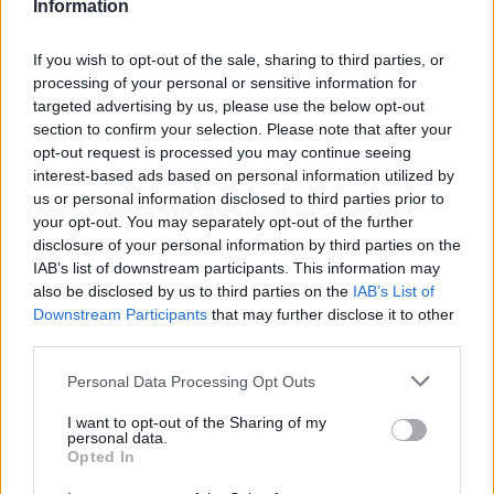
Information
In sintesi,
Gladys
rappresenta per gli appassionati
la promessa di colmare un vuoto narrativo lasciato
If you wish to opt-out of the sale, sharing to third parties, or
da
Weapons
e, al tempo stesso, una scommessa
processing of your personal or sensitive information for
targeted advertising by us, please use the below opt-out
produttiva per Warner Bros./New Line. Con gli
section to confirm your selection. Please note that after your
autori già al lavoro e le aspettative alte dopo l’eco
opt-out request is processed you may continue seeing
dell’Oscar e il successo commerciale, il progetto
interest-based ads based on personal information utilized by
us or personal information disclosed to third parties prior to
merita attenzione: rimane da vedere quando il team
your opt-out. You may separately opt-out of the further
potrà dedicarsi pienamente alla realizzazione,
disclosure of your personal information by third parties on the
soprattutto in relazione agli altri impegni di
Zach
IAB’s list of downstream participants. This information may
also be disclosed by us to third parties on the
IAB’s List of
Cregger
. Nel frattempo, i fan possono solo
Downstream Participants
that may further disclose it to other
immaginare quali segreti emergeranno dalle origini
third parties.
di
Zia Gladys
e in che modo il prequel modificherà
Please note that this website/app uses one or more Google
Personal Data Processing Opt Outs
la percezione del personaggio.
services and may gather and store information including but
not limited to your visit or usage behaviour. You may click to
I want to opt-out of the Sharing of my
personal data.
grant or deny consent to Google and its third-party tags to
Opted In
use your data for below specified purposes in below Google
AUTORE
consent section.