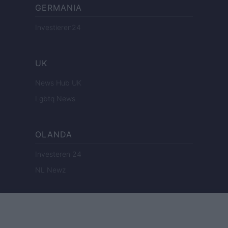
GERMANIA
Investieren24
UK
News Hub UK
Lgbtq News
OLANDA
Investeren 24
NL Newz