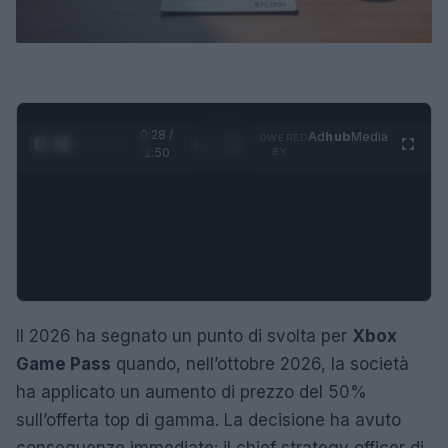
0:29 /
Ad
hub
Media
POWERED
1
/
4
1:50
BY
Il 2026 ha segnato un punto di svolta per
Xbox
Game Pass
quando, nell’ottobre 2026, la società
ha applicato un aumento di prezzo del 50%
sull’offerta top di gamma. La decisione ha avuto