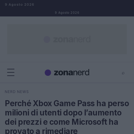
Salta al contenuto
9 Agosto 2026
9 Agosto 2026
⌕
×
⌕
NERD NEWS
Cerca
Perché Xbox Game Pass ha perso
milioni di utenti dopo l’aumento
dei prezzi e come Microsoft ha
provato a rimediare