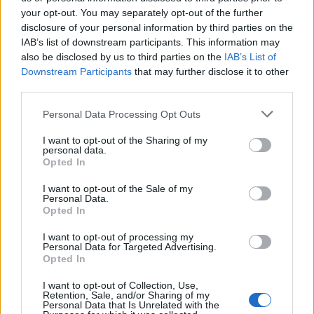
your opt-out. You may separately opt-out of the further
disclosure of your personal information by third parties on the
IAB’s list of downstream participants. This information may
AUTORE
also be disclosed by us to third parties on the
IAB’s List of
Ilaria Mauri
Downstream Participants
that may further disclose it to other
Ilaria Mauri, bolognese, decise di seguire il
third parties.
giornalismo sportivo dopo una notte al
Please note that this website/app uses one or more Google
Personal Data Processing Opt Outs
Dall'Ara durante una partita decisiva: oggi
services and may gather and store information including but
coordina le pagine di competizioni e
not limited to your visit or usage behaviour. You may click to
I want to opt-out of the Sharing of my
commenti. In redazione predilige reportage
personal data.
grant or deny consent to Google and its third-party tags to
sul campo e conserva il biglietto di quella
Opted In
use your data for below specified purposes in below Google
partita come prova della svolta.
consent section.
I want to opt-out of the Sale of my
Personal Data.
Opted In
I want to opt-out of processing my
Personal Data for Targeted Advertising.
Opted In
I want to opt-out of Collection, Use,
Retention, Sale, and/or Sharing of my
Personal Data that Is Unrelated with the