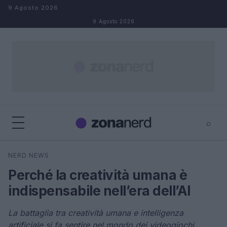
Salta al contenuto
9 Agosto 2026
9 Agosto 2026
⌕
×
⌕
NERD NEWS
Cerca
Perché la creatività umana è
indispensabile nell’era dell’AI
La battaglia tra creatività umana e intelligenza
artificiale si fa sentire nel mondo dei videogiochi,