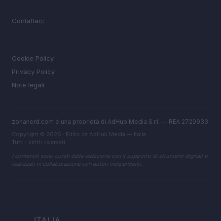
MAGAZINE
Contattaci
LEGALE
Cookie Policy
Privacy Policy
Note legali
zonanerd.com è una proprietà di AdHub Media S.r.l. — REA 2729933
Copyright © 2026 · Edito da AdHub Media — Italia
Tutti i diritti riservati
I contenuti sono curati dalla redazione con il supporto di strumenti digitali e
realizzati in collaborazione con autori indipendenti.
ITALIA