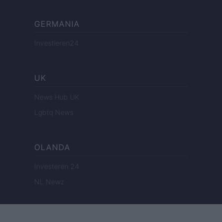
GERMANIA
Investieren24
UK
News Hub UK
Lgbtq News
OLANDA
Investeren 24
NL Newz