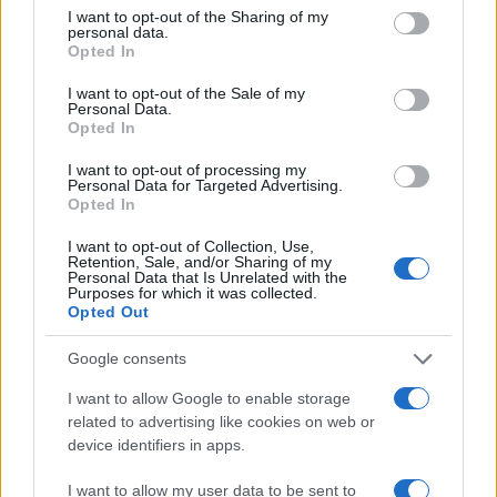
not limited to your visit or usage behaviour. You may click to
I want to opt-out of the Sharing of my
personal data.
grant or deny consent to Google and its third-party tags to
Opted In
use your data for below specified purposes in below Google
consent section.
I want to opt-out of the Sale of my
Personal Data.
Opted In
I want to opt-out of processing my
Personal Data for Targeted Advertising.
Opted In
I want to opt-out of Collection, Use,
Retention, Sale, and/or Sharing of my
Personal Data that Is Unrelated with the
Purposes for which it was collected.
Opted Out
Google consents
I want to allow Google to enable storage
related to advertising like cookies on web or
Continua a leggere
device identifiers in apps.
I want to allow my user data to be sent to
NERD NEWS