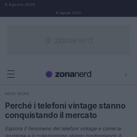
Salta al contenuto
8 Agosto 2026
8 Agosto 2026
⌕
×
⌕
NERD NEWS
Cerca
Perché i telefoni vintage stanno
conquistando il mercato
Esplora il fenomeno dei telefoni vintage e come la
nostalgia e il collezionismo stanno trasformando il