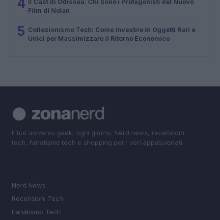
4
Il Cast di Odissea: Chi Sono i Protagonisti del Nuovo
Film di Nolan
5
Collezionismo Tech: Come Investire in Oggetti Rari e
Unici per Massimizzare il Ritorno Economico
Il tuo universo geek, ogni giorno. Nerd news, recensioni
tech, fanatismo tech e shopping per i veri appassionati.
SEZIONI
Nerd News
Recensioni Tech
Fanatismo Tech