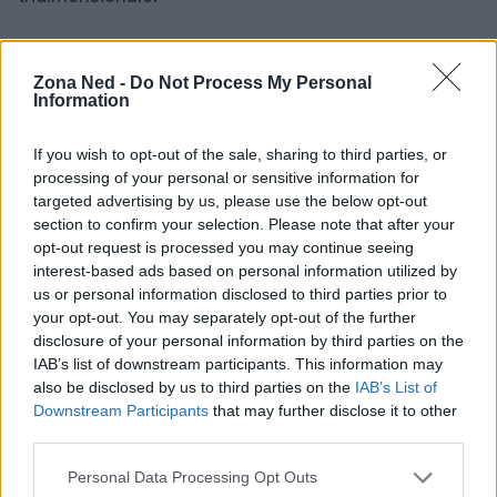
Robert Downey Jr.
propone un arco narrativo
credibile, che lo conduce dalla arroganza a
Zona Ned -
Do Not Process My Personal
Information
momenti di tenerezza autentica. La regia alterna
primi piani intensi e campi lunghi, enfatizzando il
If you wish to opt-out of the sale, sharing to third parties, or
contrasto tra isolamento individuale e legami
processing of your personal or sensitive information for
familiari.
targeted advertising by us, please use the below opt-out
section to confirm your selection. Please note that after your
opt-out request is processed you may continue seeing
Il contesto e il cast di supporto
interest-based ads based on personal information utilized by
Il tessuto sociale di
Carlinville, Indiana
, assume
us or personal information disclosed to third parties prior to
your opt-out. You may separately opt-out of the further
valore di luogo narrativo e di specchio collettivo.
disclosure of your personal information by third parties on the
Gli interpreti secondari delineano reazioni e
IAB’s list of downstream participants. This information may
memorie comunitarie, contribuendo a definire il
also be disclosed by us to third parties on the
IAB’s List of
Downstream Participants
that may further disclose it to other
clima morale della vicenda.
third parties.
Il film consolida così il nucleo emotivo già emerso
Please note that this website/app uses one or more Google
Personal Data Processing Opt Outs
services and may gather and store information including but