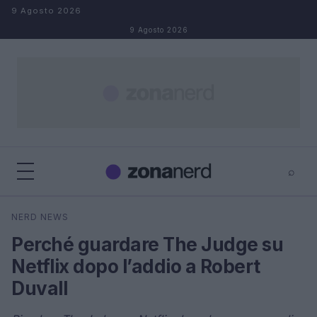
Salta al contenuto
9 Agosto 2026
9 Agosto 2026
⌕
×
⌕
NERD NEWS
Cerca
Perché guardare The Judge su
Netflix dopo l’addio a Robert
Duvall