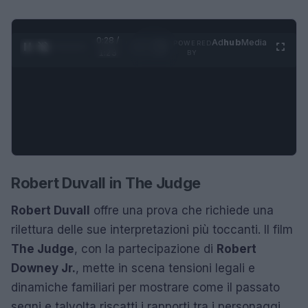
0:29 /
Ad
hub
Media
POWERED
1
/
4
1:23
BY
Robert Duvall in The Judge
Robert Duvall
offre una prova che richiede una
rilettura delle sue interpretazioni più toccanti. Il film
The Judge
, con la partecipazione di
Robert
Downey Jr.
, mette in scena tensioni legali e
dinamiche familiari per mostrare come il passato
segni e talvolta riscatti i rapporti tra i personaggi.