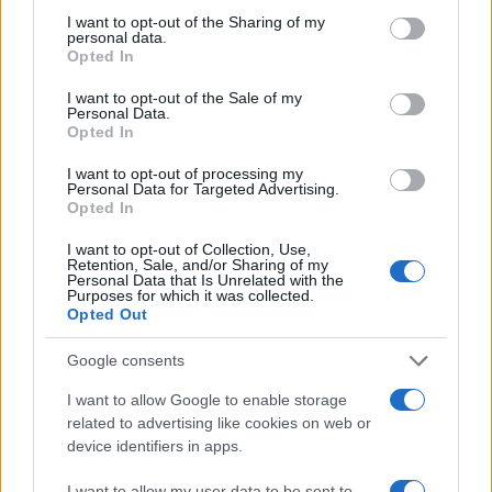
in tribunale: la riconciliazione passa per il confronto
not limited to your visit or usage behaviour. You may click to
I want to opt-out of the Sharing of my
diretto e per la riconsiderazione dei giudizi pubblici.
personal data.
grant or deny consent to Google and its third-party tags to
Opted In
Catarsi
rimane la libera risoluzione delle tensioni
use your data for below specified purposes in below Google
consent section.
attraverso l’esposizione dei fatti.
I want to opt-out of the Sale of my
Personal Data.
Opted In
Perché rivederlo oggi
I want to opt-out of processing my
Personal Data for Targeted Advertising.
La catarsi rimane la libera risoluzione delle tensioni
Opted In
attraverso l’esposizione dei fatti. Rivedere
The
I want to opt-out of Collection, Use,
Judge
oggi acquisisce valore soprattutto per la
Retention, Sale, and/or Sharing of my
Personal Data that Is Unrelated with the
capacità del film di rappresentare la complessità
Purposes for which it was collected.
Opted Out
dei rapporti intergenerazionali e il peso dei
rimpianti. Il testo cinematografico combina
Google consents
elementi del processo con momenti di forte
I want to allow Google to enable storage
introspezione, privilegiando le relazioni rispetto alla
related to advertising like cookies on web or
mera proceduralità.
device identifiers in apps.
I want to allow my user data to be sent to