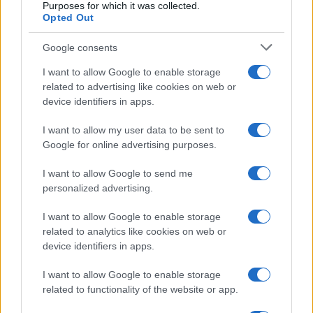
Purposes for which it was collected.
del pubblico saranno monitorate come fattore
Opted Out
determinante per eventuali nuovi
spin‑off
e per i
Google consents
ritorni dei personaggi. La situazione si evolve
I want to allow Google to enable storage
rapidamente e ogni nuova scelta produttiva verrà
related to advertising like cookies on web or
valutata alla luce delle risposte del pubblico e del
device identifiers in apps.
mercato.
I want to allow my user data to be sent to
Google for online advertising purposes.
AUTORE
I want to allow Google to send me
Staff
personalized advertising.
I want to allow Google to enable storage
related to analytics like cookies on web or
device identifiers in apps.
I want to allow Google to enable storage
related to functionality of the website or app.