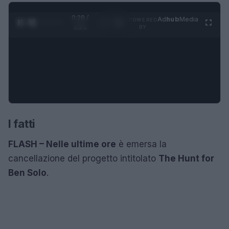
0:29 /
Ad
hub
Media
POWERED
1
/
4
1:21
BY
I fatti
FLASH – Nelle ultime ore
è emersa la
cancellazione del progetto intitolato
The Hunt for
Ben Solo
.