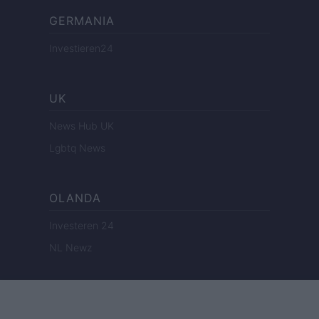
GERMANIA
Investieren24
UK
News Hub UK
Lgbtq News
OLANDA
Investeren 24
NL Newz