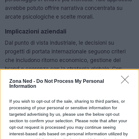
avrebbe potuto offrire narrativa concentrata su
arcate psicologiche e scelte morali.
Implicazioni aziendali
Dal punto di vista industriale, le decisioni su
progetti di portata internazionale seguono criteri
che includono ritorno economico, gestione del
brand e coerenza con la strategia globale. Con
cambi ai vertici e rimpasti di priorità, la possibilità
Zona Ned -
Do Not Process My Personal
che proposte analoghe tornino in discussione resta
Information
aperta.
If you wish to opt-out of the sale, sharing to third parties, or
processing of your personal or sensitive information for
Cosa potrebbe accadere
targeted advertising by us, please use the below opt-out
Il progetto potrebbe essere riformulato sotto nuova
section to confirm your selection. Please note that after your
opt-out request is processed you may continue seeing
leadership o integrato in altri contenuti del
interest-based ads based on personal information utilized by
franchise. Le fonti industriali indicano che le