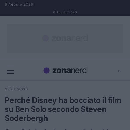
Salta al contenuto
6 Agosto 2026
6 Agosto 2026
⌕
×
⌕
NERD NEWS
Cerca
Perché Disney ha bocciato il film
su Ben Solo secondo Steven
Soderbergh