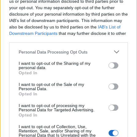
us or personal information disclosed to third parties prior to
valutazioni verranno rivalutate in funzione di
your opt-out. You may separately opt-out of the further
disclosure of your personal information by third parties on the
risultati commerciali e programmazione creativa.
IAB’s list of downstream participants. This information may
also be disclosed by us to third parties on the
IAB’s List of
FLASH – Nelle ultime ore la situazione si evolve
Downstream Participants
that may further disclose it to other
rapidamente: fonti interne segnalano monitoraggio
third parties.
continuo delle reazioni del pubblico come elemento
Please note that this website/app uses one or more Google
Personal Data Processing Opt Outs
di valutazione per sviluppi futuri.
services and may gather and store information including but
not limited to your visit or usage behaviour. You may click to
I want to opt-out of the Sharing of my
personal data.
I protagonisti dello sviluppo,
Soderbergh
e
Driver
,
grant or deny consent to Google and its third-party tags to
Opted In
use your data for below specified purposes in below Google
si sono detti rammaricati e hanno mantenuto un
consent section.
I want to opt-out of the Sale of my
atteggiamento realistico. Hanno evitato
Personal Data.
Opted In
speculazioni sulle cause, privilegiando dichiarazioni
diplomatiche e concrete.
I want to opt-out of processing my
Personal Data for Targeted Advertising.
Opted In
La vicenda resta oggetto di dibattito tra gli
appassionati di
Star Wars
e gli osservatori
I want to opt-out of Collection, Use,
Retention, Sale, and/or Sharing of my
dell’industria. Fonti interne indicano che le reazioni
Personal Data that Is Unrelated with the