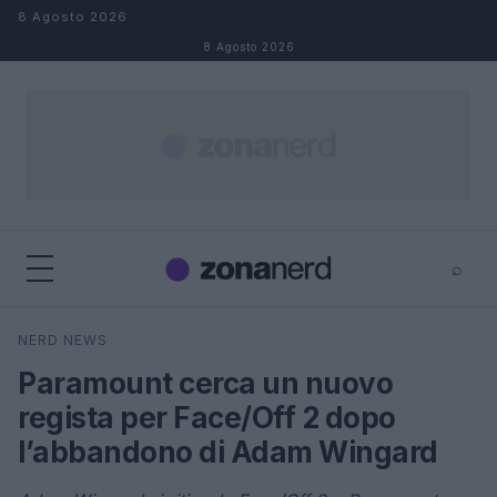
Salta al contenuto
8 Agosto 2026
8 Agosto 2026
⌕
×
⌕
NERD NEWS
Cerca
Paramount cerca un nuovo
regista per Face/Off 2 dopo
l’abbandono di Adam Wingard