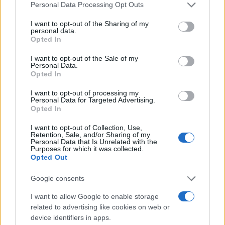
Please note that this website/app uses one or more Google
Personal Data Processing Opt Outs
services and may gather and store information including but
not limited to your visit or usage behaviour. You may click to
I want to opt-out of the Sharing of my
personal data.
grant or deny consent to Google and its third-party tags to
Opted In
use your data for below specified purposes in below Google
consent section.
I want to opt-out of the Sale of my
Personal Data.
Opted In
I want to opt-out of processing my
Personal Data for Targeted Advertising.
Opted In
I want to opt-out of Collection, Use,
Retention, Sale, and/or Sharing of my
Personal Data that Is Unrelated with the
Purposes for which it was collected.
Opted Out
Google consents
I want to allow Google to enable storage
related to advertising like cookies on web or
device identifiers in apps.