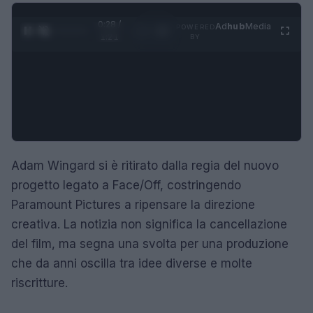
0:29 /
Ad
hub
Media
POWERED
1
/
4
1:21
BY
Adam Wingard si è ritirato dalla regia del nuovo
progetto legato a Face/Off, costringendo
Paramount Pictures a ripensare la direzione
creativa. La notizia non significa la cancellazione
del film, ma segna una svolta per una produzione
che da anni oscilla tra idee diverse e molte
riscritture.