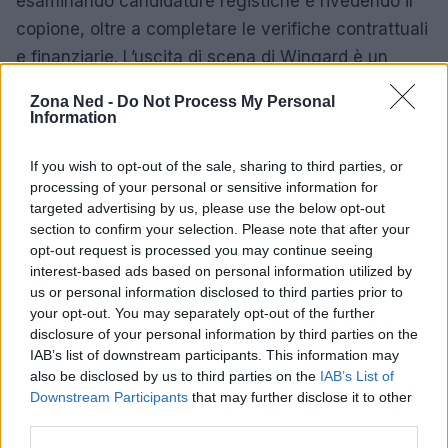
esaminando candidature registiche e rivedendo il
copione, oltre a completare le verifiche contrattuali
e finanziarie. L’uscita di scena di Wingard è un
ostacolo significativo ma non invalicabile: con il
Zona Ned -
Do Not Process My Personal
regista giusto e una sceneggiatura ben calibrata, il
Information
progetto può ancora definirsi e tornare in pista. Gli
If you wish to opt-out of the sale, sharing to third parties, or
annunci ufficiali arriveranno quando ci saranno
processing of your personal or sensitive information for
certezze sui costi e sugli impegni contrattuali. Nel
targeted advertising by us, please use the below opt-out
frattempo, fan e osservatori restano in attesa di
section to confirm your selection. Please note that after your
opt-out request is processed you may continue seeing
capire se il film saprà ritagliarsi uno spazio proprio,
interest-based ads based on personal information utilized by
oltre l’ombra del capostipite.
us or personal information disclosed to third parties prior to
your opt-out. You may separately opt-out of the further
disclosure of your personal information by third parties on the
IAB’s list of downstream participants. This information may
AUTORE
also be disclosed by us to third parties on the
IAB’s List of
Staff
Downstream Participants
that may further disclose it to other
third parties.