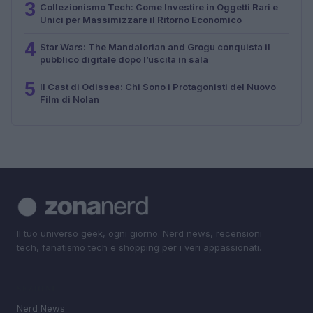
3
Collezionismo Tech: Come Investire in Oggetti Rari e
Unici per Massimizzare il Ritorno Economico
4
Star Wars: The Mandalorian and Grogu conquista il
pubblico digitale dopo l’uscita in sala
5
Il Cast di Odissea: Chi Sono i Protagonisti del Nuovo
Film di Nolan
Il tuo universo geek, ogni giorno. Nerd news, recensioni
tech, fanatismo tech e shopping per i veri appassionati.
SEZIONI
Nerd News