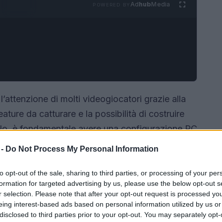
Ad
hub
Media
POWERED BY
 l’attenzione di molti videogiocatori grazie alla
ure da catturare e la possibilità di costruire
olo, è fondamentale avere una configurazione PC
e i requisiti hardware necessari per
 -
Do Not Process My Personal Information
 questo articolo, vengono esaminati i vari build
di gioco.
to opt-out of the sale, sharing to third parties, or processing of your per
formation for targeted advertising by us, please use the below opt-out s
r selection. Please note that after your opt-out request is processed y
eing interest-based ads based on personal information utilized by us or
disclosed to third parties prior to your opt-out. You may separately opt-