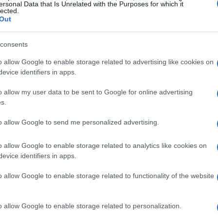
ersonal Data that Is Unrelated with the Purposes for which it
lected.
ocare, ma a costi di prestazioni, con
Out
limitati. D’altra parte, per un’esperienza più
e l’
Intel i9-9900K
o equivalente, 32 GB di RAM
consents
. Con queste specifiche, Palworld offre
o allow Google to enable storage related to advertising like cookies on
p e 1440p, mantenendo elevati frame rate e
evice identifiers in apps.
o allow my user data to be sent to Google for online advertising
s.
 per diversi budget
to allow Google to send me personalized advertising.
i ottimizzate per diverse fasce di prezzo e
o allow Google to enable storage related to analytics like cookies on
diate per adattarsi a vari stili di gioco e
evice identifiers in apps.
o allow Google to enable storage related to functionality of the website
accessibile
o allow Google to enable storage related to personalization.
i gamer con un budget limitato. Comprende un