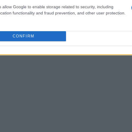
, una scheda video come la
GTX 1050 Ti
o
o allow Google to enable storage related to security, including
cation functionality and fraud prevention, and other user protection.
 SSD NVMe da 500 GB completerà il setup.
world
a 1080p con impostazioni grafiche
promesso visivo.
CONFIRM