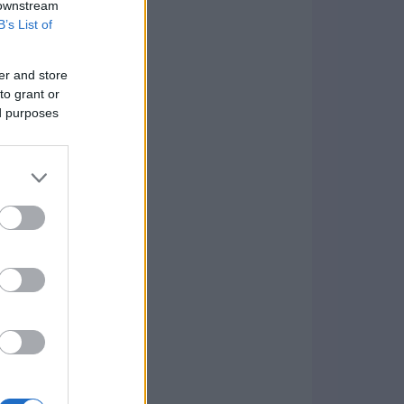
 downstream
B’s List of
er and store
to grant or
ed purposes