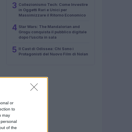
3
Collezionismo Tech: Come Investire
in Oggetti Rari e Unici per
Massimizzare il Ritorno Economico
4
Star Wars: The Mandalorian and
Grogu conquista il pubblico digitale
dopo l’uscita in sala
5
Il Cast di Odissea: Chi Sono i
Protagonisti del Nuovo Film di Nolan
sonal or
ection to
ou may
 personal
out of the