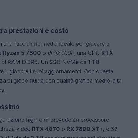
 tra prestazioni e costo
 una fascia intermedia ideale per giocare a
e
Ryzen 5 7600
o
i5-12400F
, una GPU
RTX
GB di RAM DDR5. Un SSD NVMe da 1 TB
are il gioco e i suoi aggiornamenti. Con questa
nza di gioco fluida con qualità grafica medio-alta
ps.
massimo
nfigurazione high-end prevede un processore
scheda video
RTX 4070
o
RX 7800 XT+
, e 32