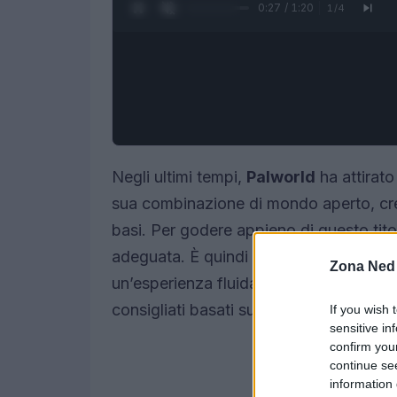
0:28 / 1:20
1
/
4
Negli ultimi tempi,
Palworld
ha attirato
sua combinazione di mondo aperto, creat
basi. Per godere appieno di questo tit
adeguata. È quindi necessario analizzar
Zona Ned
un’esperienza fluida e senza intoppi. In
consigliati basati su budget e obiettivi 
If you wish 
sensitive in
confirm you
continue se
information 