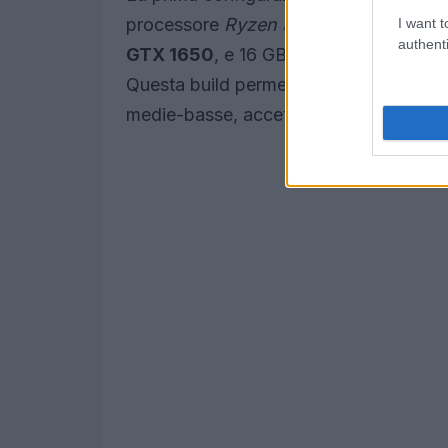
processore
Ryzen 5 5500
o
i5-10400
I want t
authenti
GTX 1650
, e 16 GB di RAM DDR4. Un
Questa build permette di giocare a
Pal
medie-basse, accettando qualche com