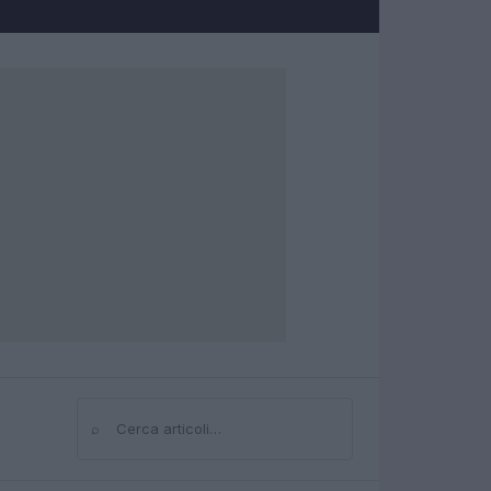
⌕
Cerca