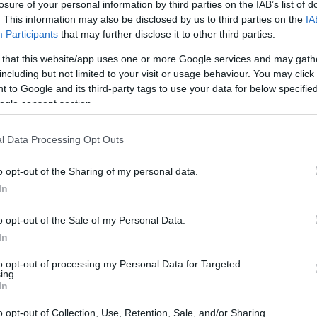
losure of your personal information by third parties on the IAB’s list of
. This information may also be disclosed by us to third parties on the
IA
Participants
that may further disclose it to other third parties.
 that this website/app uses one or more Google services and may gath
including but not limited to your visit or usage behaviour. You may click 
 to Google and its third-party tags to use your data for below specifi
ogle consent section.
l Data Processing Opt Outs
o opt-out of the Sharing of my personal data.
In
o opt-out of the Sale of my Personal Data.
mandati
In
to opt-out of processing my Personal Data for Targeted
ld
, è essenziale conoscere i requisiti minimi e
ing.
In
ncludono un processore
Intel Core i5-3570K
a
video come la
NVIDIA GeForce GTX 1050
.
o opt-out of Collection, Use, Retention, Sale, and/or Sharing