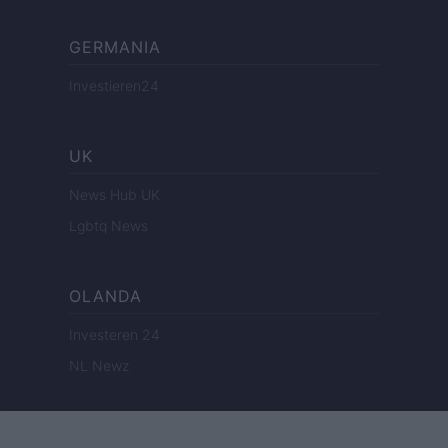
GERMANIA
Investieren24
UK
News Hub UK
Lgbtq News
OLANDA
Investeren 24
NL Newz