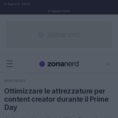
Salta al contenuto
6 Agosto 2026
6 Agosto 2026
⌕
×
⌕
NERD NEWS
Cerca
Ottimizzare le attrezzature per
content creator durante il Prime
Day