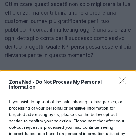
Ottimizzare questi aspetti non solo migliorerà la tua
efficienza, ma contribuirà anche a creare una
customer journey più gratificante per il tuo
pubblico. Ricorda, il marketing oggi è una scienza e
ogni dettaglio conta per il successo complessivo
dei tuoi progetti. Quale KPI pensi possa essere il più
rilevante per te in questo momento?
AUTORE
Zona Ned -
Do Not Process My Personal
Staff
Information
If you wish to opt-out of the sale, sharing to third parties, or
processing of your personal or sensitive information for
targeted advertising by us, please use the below opt-out
section to confirm your selection. Please note that after your
opt-out request is processed you may continue seeing
interest-based ads based on personal information utilized by