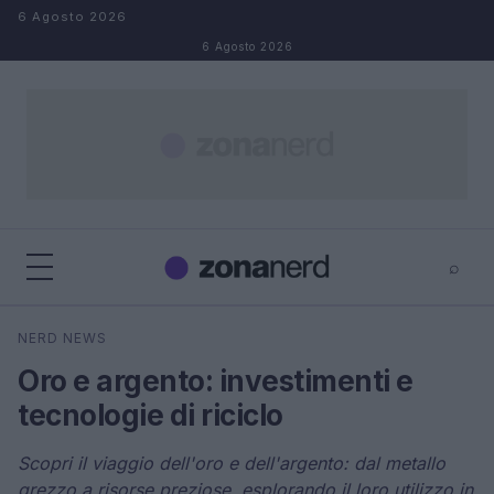
Salta al contenuto
6 Agosto 2026
6 Agosto 2026
⌕
×
⌕
NERD NEWS
Cerca
Oro e argento: investimenti e
tecnologie di riciclo
Scopri il viaggio dell'oro e dell'argento: dal metallo
grezzo a risorse preziose, esplorando il loro utilizzo in