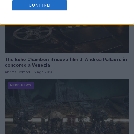
CONFIRM
The Echo Chamber: il nuovo film di Andrea Pallaoro in
concorso a Venezia
Andrea Conforti · 5 Ago 2026
NERD NEWS