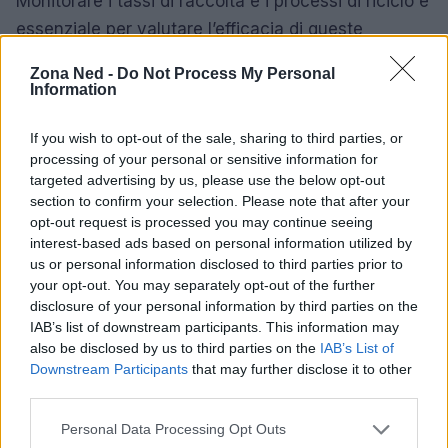
Monitorare i tassi di raccolta e i processi di riciclo è
essenziale per valutare l’efficacia di queste
pratiche e il loro impatto ambientale. In questo
Zona Ned -
Do Not Process My Personal
contesto, il futuro dei metalli preziosi appare
Information
promettente, con innovazioni che non solo
If you wish to opt-out of the sale, sharing to third parties, or
preservano risorse limitate, ma alimentano anche
processing of your personal or sensitive information for
un’economia circolare più sostenibile. Sei pronto a
targeted advertising by us, please use the below opt-out
scoprire come questi cambiamenti potrebbero
section to confirm your selection. Please note that after your
opt-out request is processed you may continue seeing
influenzare il nostro mondo?
interest-based ads based on personal information utilized by
us or personal information disclosed to third parties prior to
your opt-out. You may separately opt-out of the further
disclosure of your personal information by third parties on the
AUTORE
Staff
IAB’s list of downstream participants. This information may
also be disclosed by us to third parties on the
IAB’s List of
Downstream Participants
that may further disclose it to other
third parties.
Please note that this website/app uses one or more Google
Personal Data Processing Opt Outs
services and may gather and store information including but