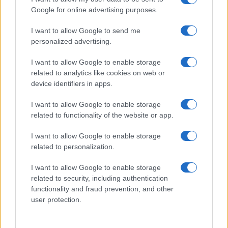
NERD NEWS
Google for online advertising purposes.
I want to allow Google to send me
personalized advertising.
I want to allow Google to enable storage
related to analytics like cookies on web or
device identifiers in apps.
I want to allow Google to enable storage
related to functionality of the website or app.
I want to allow Google to enable storage
Malescomics 2026: eventi, ospiti e attività in Valle
related to personalization.
Vigezzo
Andrea Conforti · 5 Ago 2026
I want to allow Google to enable storage
related to security, including authentication
NERD NEWS
functionality and fraud prevention, and other
user protection.