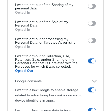
not limited to your visit or usage behaviour. You may click to
I want to opt-out of the Sharing of my
personal data.
grant or deny consent to Google and its third-party tags to
Opted In
use your data for below specified purposes in below Google
consent section.
I want to opt-out of the Sale of my
Personal Data.
Opted In
I want to opt-out of processing my
Personal Data for Targeted Advertising.
Opted In
I want to opt-out of Collection, Use,
Retention, Sale, and/or Sharing of my
Personal Data that Is Unrelated with the
Purposes for which it was collected.
Opted Out
Google consents
I want to allow Google to enable storage
related to advertising like cookies on web or
Continua a leggere
device identifiers in apps.
I want to allow my user data to be sent to