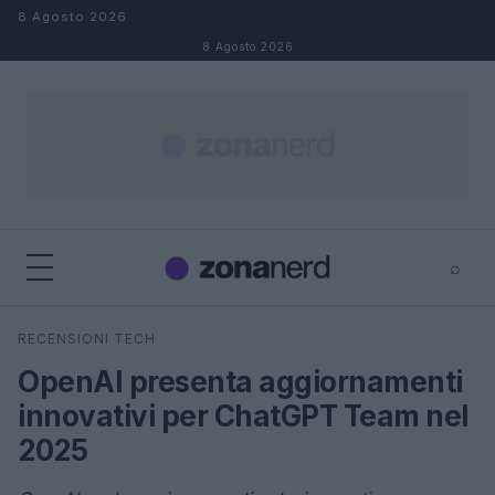
Salta al contenuto
8 Agosto 2026
8 Agosto 2026
⌕
×
⌕
RECENSIONI TECH
Cerca
OpenAI presenta aggiornamenti
innovativi per ChatGPT Team nel
2025