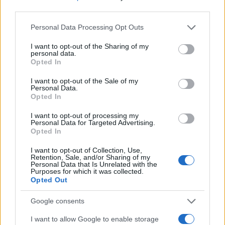
third parties.
Please note that this website/app uses one or more Google
Personal Data Processing Opt Outs
services and may gather and store information including but
not limited to your visit or usage behaviour. You may click to
I want to opt-out of the Sharing of my
Continua a leggere
personal data.
grant or deny consent to Google and its third-party tags to
Opted In
use your data for below specified purposes in below Google
RECENSIONI TECH
consent section.
I want to opt-out of the Sale of my
Personal Data.
Opted In
I want to opt-out of processing my
Personal Data for Targeted Advertising.
Opted In
I want to opt-out of Collection, Use,
Retention, Sale, and/or Sharing of my
Personal Data that Is Unrelated with the
Purposes for which it was collected.
Opted Out
Google consents
Come valutare infotainment, ADAS e OTA nelle auto
I want to allow Google to enable storage
elettriche