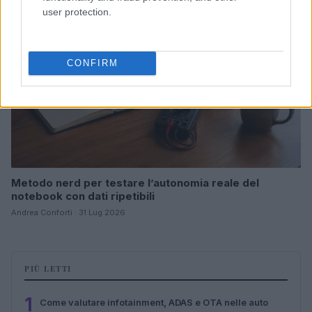
user protection.
CONFIRM
Metodo nerd per testare l’autonomia reale del
notebook con dati ripetibili
Andrea Conforti · 31 Lug 2026
PIÙ LETTI
1
Come valutare infotainment, ADAS e OTA nelle auto