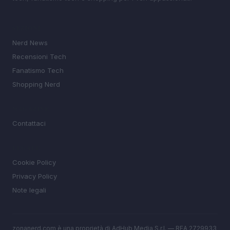
SEZIONI
Nerd News
Recensioni Tech
Fanatismo Tech
Shopping Nerd
MAGAZINE
Contattaci
LEGALE
Cookie Policy
Privacy Policy
Note legali
zonanerd.com è una proprietà di AdHub Media S.r.l. — REA 2729933