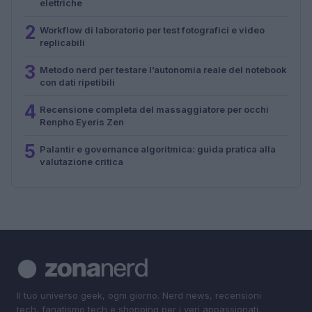
elettriche
2
Workflow di laboratorio per test fotografici e video
replicabili
3
Metodo nerd per testare l’autonomia reale del notebook
con dati ripetibili
4
Recensione completa del massaggiatore per occhi
Renpho Eyeris Zen
5
Palantir e governance algoritmica: guida pratica alla
valutazione critica
Il tuo universo geek, ogni giorno. Nerd news, recensioni
tech, fanatismo tech e shopping per i veri appassionati.