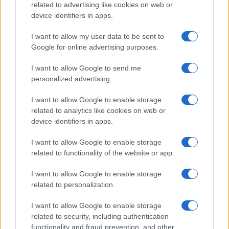
related to advertising like cookies on web or
Andrea Conforti · 8 Ago 2026
device identifiers in apps.
RECENSIONI TECH
I want to allow my user data to be sent to
Google for online advertising purposes.
I want to allow Google to send me
personalized advertising.
I want to allow Google to enable storage
related to analytics like cookies on web or
device identifiers in apps.
I want to allow Google to enable storage
related to functionality of the website or app.
I want to allow Google to enable storage
Workflow di laboratorio per test fotografici e video
related to personalization.
replicabili
Andrea Conforti · 1 Ago 2026
I want to allow Google to enable storage
related to security, including authentication
RECENSIONI TECH
functionality and fraud prevention, and other