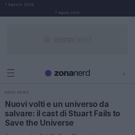
Salta al contenuto
7 Agosto 2026
7 Agosto 2026
⌕
×
⌕
NERD NEWS
Cerca
Nuovi volti e un universo da
salvare: il cast di Stuart Fails to
Save the Universe