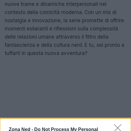
nuove trame e dinamiche interpersonali nel
contesto della comicità moderna. Con un mix di
nostalgia e innovazione, la serie promette di offrire
momenti esilaranti e riflessioni sulla complessità
delle relazioni umane attraverso il filtro della
fantascienza e della cultura nerd. E tu, sei pronto a
tuffarti in questa nuova avventura?
Zona Ned -
Do Not Process My Personal