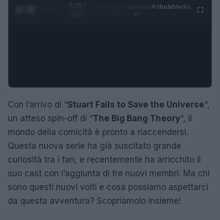
0:28 /
Ad
hub
Media
POWERED
1
/
4
1:23
BY
Con l’arrivo di “
Stuart Fails to Save the Universe
“,
un atteso spin-off di “
The Big Bang Theory
“, il
mondo della comicità è pronto a riaccendersi.
Questa nuova serie ha già suscitato grande
curiosità tra i fan, e recentemente ha arricchito il
suo cast con l’aggiunta di tre nuovi membri. Ma chi
sono questi nuovi volti e cosa possiamo aspettarci
da questa avventura? Scopriamolo insieme!