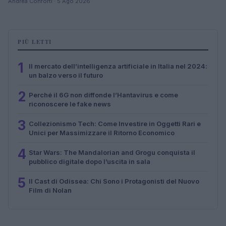
Andrea Conforti · 5 Ago 2026
PIÙ LETTI
1
Il mercato dell’intelligenza artificiale in Italia nel 2024:
un balzo verso il futuro
2
Perché il 6G non diffonde l’Hantavirus e come
riconoscere le fake news
3
Collezionismo Tech: Come Investire in Oggetti Rari e
Unici per Massimizzare il Ritorno Economico
4
Star Wars: The Mandalorian and Grogu conquista il
pubblico digitale dopo l’uscita in sala
5
Il Cast di Odissea: Chi Sono i Protagonisti del Nuovo
Film di Nolan