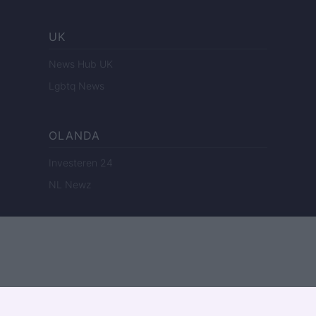
UK
News Hub UK
Lgbtq News
OLANDA
Investeren 24
NL Newz