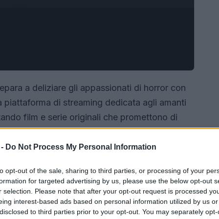
epara a deliziare gli appassionati di horror con
a piattaforma di streaming dedicata agli amanti
tando film e serie originali che promettono di
 -
Do Not Process My Personal Information
to opt-out of the sale, sharing to third parties, or processing of your per
formation for targeted advertising by us, please use the below opt-out s
r selection. Please note that after your opt-out request is processed y
eing interest-based ads based on personal information utilized by us or
disclosed to third parties prior to your opt-out. You may separately opt-