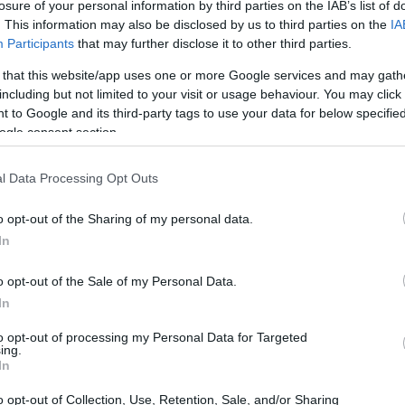
losure of your personal information by third parties on the IAB’s list of
. This information may also be disclosed by us to third parties on the
IA
Participants
that may further disclose it to other third parties.
 that this website/app uses one or more Google services and may gath
including but not limited to your visit or usage behaviour. You may click 
 to Google and its third-party tags to use your data for below specifi
ogle consent section.
l Data Processing Opt Outs
o opt-out of the Sharing of my personal data.
In
 figura
Abraham’s Boys: A Dracula Story
, che
o opt-out of the Sale of my Personal Data.
 avventura, ispirata a un racconto di
Joe Hill
,
In
ing, figli di un padre dalla personalità
to opt-out of processing my Personal Data for Targeted
ing.
segnata dall’ombra di Dracula e dal mistero che
In
erà a scoprire verità inquietanti che metteranno a
o opt-out of Collection, Use, Retention, Sale, and/or Sharing