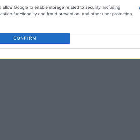
rror e glamour
per aggiudicarsi il titolo di “Queen
o allow Google to enable storage related to security, including
0.000.
cation functionality and fraud prevention, and other user protection.
CONFIRM