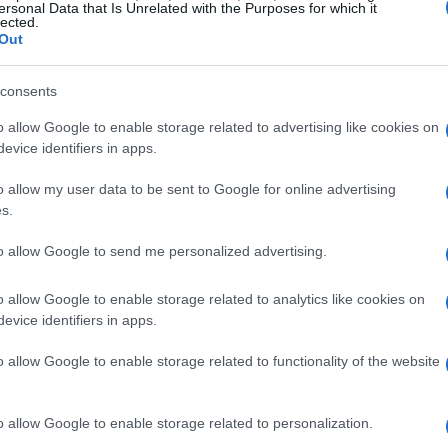
ersonal Data that Is Unrelated with the Purposes for which it
lected.
Out
consents
orn
, disponibile dal
1 novembre
. Questo film
o allow Google to enable storage related to advertising like cookies on
n un affare di droga dopo aver rubato una
evice identifiers in apps.
vivere un’escalation di eventi inaspettati, in un
o allow my user data to be sent to Google for online advertising
da
Freddy Macdonald
, il film si preannuncia
s.
ettatore con il fiato sospeso.
to allow Google to send me personalized advertising.
rdere
o allow Google to enable storage related to analytics like cookies on
evice identifiers in apps.
on una nuova offerta di serie. La seconda
ula: Titans
debutterà il
3 novembre
. Questa
o allow Google to enable storage related to functionality of the website
ti di horror e spettacolo, vedrà quattordici
irate all’orrore e al fantastico. I partecipanti
o allow Google to enable storage related to personalization.