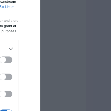
 downstream
B’s List of
er and store
to grant or
ed purposes