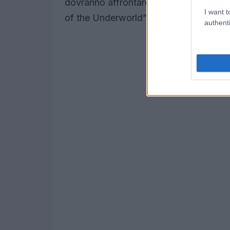
dovranno affrontare prove di
filth, ho
I want t
of the Underworld” e un premio di $10
authenti