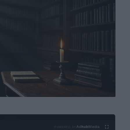
Ad
hub
Media
POWERED BY