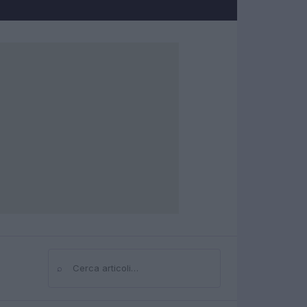
⌕
Cerca