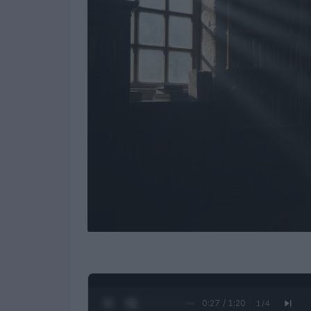
0:28 / 1:20
1
/
4