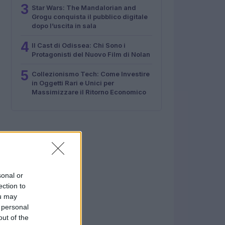
3
Star Wars: The Mandalorian and
Grogu conquista il pubblico digitale
dopo l’uscita in sala
4
Il Cast di Odissea: Chi Sono i
Protagonisti del Nuovo Film di Nolan
5
Collezionismo Tech: Come Investire
in Oggetti Rari e Unici per
Massimizzare il Ritorno Economico
sonal or
ection to
ou may
 personal
out of the