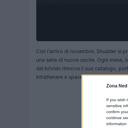
Con l’arrivo di novembre, Shudder si pr
una serie di nuove uscite. Ogni mese, l
del brivido rinnova il suo catalogo, por
intrattenere e spaventare.
Zona Ned
If you wish 
sensitive in
confirm you
continue se
information 