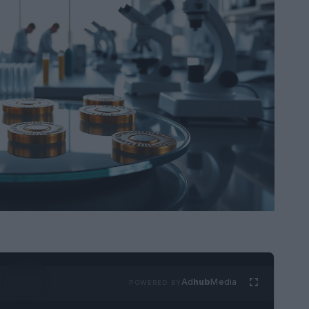
Ad
hub
Media
POWERED BY