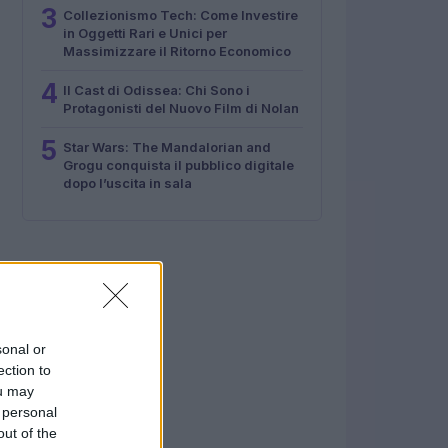
3
Collezionismo Tech: Come Investire
in Oggetti Rari e Unici per
Massimizzare il Ritorno Economico
4
Il Cast di Odissea: Chi Sono i
Protagonisti del Nuovo Film di Nolan
5
Star Wars: The Mandalorian and
Grogu conquista il pubblico digitale
dopo l’uscita in sala
sonal or
ection to
ou may
 personal
out of the