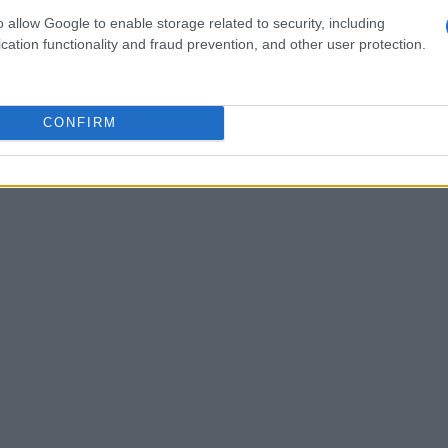
otevole interesse tra gli esperti del settore. Gli
o allow Google to enable storage related to security, including
cation functionality and fraud prevention, and other user protection.
 gli effetti a lungo termine di questo nanodisco,
tuali effetti collaterali sui tessuti sani.
efficacia del trattamento con la sicurezza del
CONFIRM
dicina oncologica moderna. Tu cosa ne pensi? È
vazione e sicurezza?