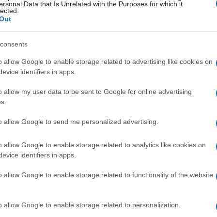
della tecnologia moderna. Composto da tre strati
ersonal Data that Is Unrelated with the Purposes for which it
lected.
questo dispositivo è progettato per contrastare in
Out
le tumorali. Ma non è solo una questione di
consents
cio multifunzionale che può includere terapie
o allow Google to enable storage related to advertising like cookies on
i e persino la stimolazione immunitaria. Ti sei
evice identifiers in apps.
re così tanti ambiti in un’unica soluzione?
o allow my user data to be sent to Google for online advertising
 affascinante: genera calore quando è esposto
s.
n effetto termico che, in un brevissimo lasso di
to allow Google to send me personalized advertising.
e l’area colpita dalla malattia. I dati preliminari
o allow Google to enable storage related to analytics like cookies on
osizione, i miglioramenti sembrano tangibili,
evice identifiers in apps.
tenzialmente rivoluzionario nella cura del
 un progresso concreto in questo campo?
o allow Google to enable storage related to functionality of the website
e potenzialità
o allow Google to enable storage related to personalization.