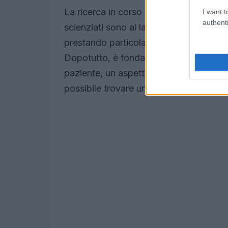
La ricerca in corso ha già sollevato un n
I want t
authenti
scienziati sono al lavoro per analizzare
prestando particolare attenzione agli even
Dopotutto, è fondamentale bilanciare l’
paziente, un aspetto cruciale nella me
possibile trovare un equilibrio tra inno