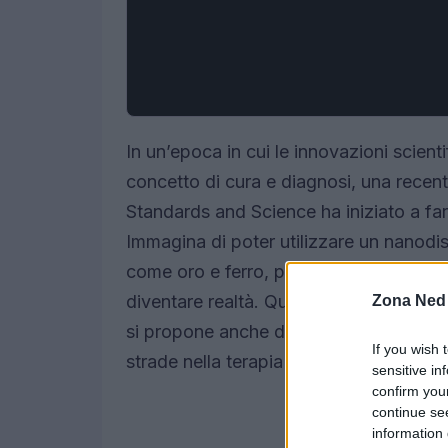
In un’epoca in cui le innovazioni scien
concetto di cura e diagnosi, una recen
Standards and Science ha iniziato a far p
Immagina di poter utilizzare un nanodis
come oro e ferro, per combattere il c
diventare realtà. Questo approccio innov
Zona Ned
si propone anche di stimolare il sistem
If you wish 
strade nella terapia oncologica.
sensitive in
confirm you
continue se
information 