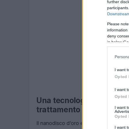
further disc
participants
Downstream 
Please note
information 
deny consent
in below Go
Persona
I want t
Opted 
I want t
Opted 
Una tecnologia promettent
I want 
trattamento
Advertis
Opted 
Il nanodisco d’oro e ferro si distingue p
I want t