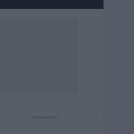
⌕
Cerca