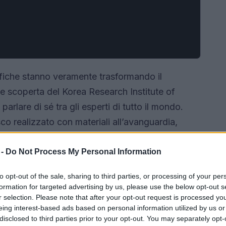
tifiche stanno veramente trasformando il
te scoperta del Korea Research Institute of
arlare di sé tra gli esperti di tutto il mondo.
co realizzato con materiali all’avanguardia,
ancro: sembra fantascienza, ma potrebbe
ativo non si limita a diagnosticare la malattia;
 -
Do Not Process My Personal Information
a immunitario dei pazienti, aprendo così nuove
to opt-out of the sale, sharing to third parties, or processing of your per
formation for targeted advertising by us, please use the below opt-out s
r selection. Please note that after your opt-out request is processed y
eing interest-based ads based on personal information utilized by us or
disclosed to third parties prior to your opt-out. You may separately opt-