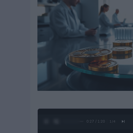
0:28 / 1:20
1
/
4