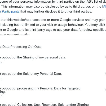
losure of your personal information by third parties on the IAB’s list of
. This information may also be disclosed by us to third parties on the
IA
Participants
that may further disclose it to other third parties.
 that this website/app uses one or more Google services and may gath
including but not limited to your visit or usage behaviour. You may click 
 to Google and its third-party tags to use your data for below specifi
ogle consent section.
l Data Processing Opt Outs
o opt-out of the Sharing of my personal data.
In
o opt-out of the Sale of my Personal Data.
In
e per la diagnosi e il
to opt-out of processing my Personal Data for Targeted
ing.
In
er la sua capacità di operare a livello
o opt-out of Collection, Use, Retention, Sale, and/or Sharing