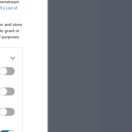
 downstream
B’s List of
er and store
to grant or
ed purposes