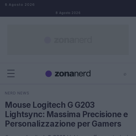
Salta al contenuto
8 Agosto 2026
8 Agosto 2026
⌕
×
⌕
NERD NEWS
Cerca
Mouse Logitech G G203
Lightsync: Massima Precisione e
Personalizzazione per Gamers