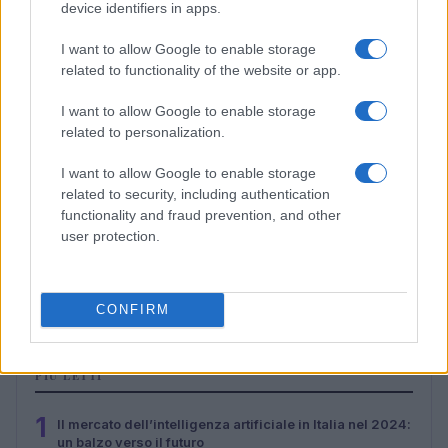
device identifiers in apps.
I want to allow Google to enable storage
related to functionality of the website or app.
I want to allow Google to enable storage
related to personalization.
I want to allow Google to enable storage
related to security, including authentication
functionality and fraud prevention, and other
user protection.
Malescomics 2026: eventi, ospiti e attività in Valle
Vigezzo
Andrea Conforti · 5 Ago 2026
CONFIRM
PIÙ LETTI
1
Il mercato dell’intelligenza artificiale in Italia nel 2024:
un balzo verso il futuro