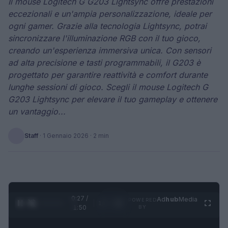
Il mouse Logitech G G203 Lightsync offre prestazioni
eccezionali e un'ampia personalizzazione, ideale per
ogni gamer. Grazie alla tecnologia Lightsync, potrai
sincronizzare l'illuminazione RGB con il tuo gioco,
creando un'esperienza immersiva unica. Con sensori
ad alta precisione e tasti programmabili, il G203 è
progettato per garantire reattività e comfort durante
lunghe sessioni di gioco. Scegli il mouse Logitech G
G203 Lightsync per elevare il tuo gameplay e ottenere
un vantaggio...
Staff
·
1 Gennaio 2026
· 2 min
0:27 /
Ad
hub
Media
POWERED
1
/
4
1:50
BY