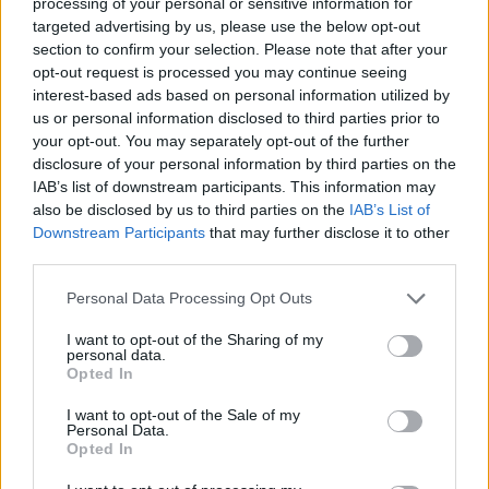
processing of your personal or sensitive information for
targeted advertising by us, please use the below opt-out
section to confirm your selection. Please note that after your
opt-out request is processed you may continue seeing
Continua a leggere
interest-based ads based on personal information utilized by
us or personal information disclosed to third parties prior to
your opt-out. You may separately opt-out of the further
NERD NEWS
disclosure of your personal information by third parties on the
IAB’s list of downstream participants. This information may
also be disclosed by us to third parties on the
IAB’s List of
Downstream Participants
that may further disclose it to other
third parties.
Please note that this website/app uses one or more Google
Personal Data Processing Opt Outs
services and may gather and store information including but
not limited to your visit or usage behaviour. You may click to
I want to opt-out of the Sharing of my
personal data.
grant or deny consent to Google and its third-party tags to
Opted In
use your data for below specified purposes in below Google
consent section.
I want to opt-out of the Sale of my
Personal Data.
Opted In
Pieve Comics 2026: tutto ciò che devi sapere
sull’evento nerd di Perugia