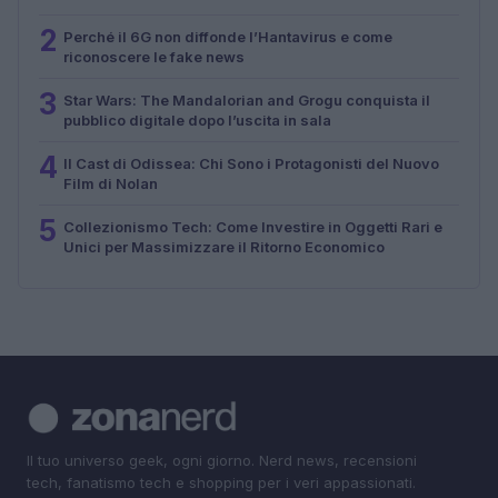
2
Perché il 6G non diffonde l’Hantavirus e come
riconoscere le fake news
3
Star Wars: The Mandalorian and Grogu conquista il
pubblico digitale dopo l’uscita in sala
4
Il Cast di Odissea: Chi Sono i Protagonisti del Nuovo
Film di Nolan
5
Collezionismo Tech: Come Investire in Oggetti Rari e
Unici per Massimizzare il Ritorno Economico
Il tuo universo geek, ogni giorno. Nerd news, recensioni
tech, fanatismo tech e shopping per i veri appassionati.